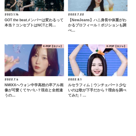
2023.1.16
2022.7.22
GOT the beatメンバーは変わるって
【NewJeans】ハニ身長や体重がわ
本当？コンセプトはNCTと同…
かるプロフィール！ポジションも調
べ…
K-POP【ヨジャ】
K-POP【ヨジャ】
2022.7.6
2022.8.1
NMIXXへウォン中学高校の卒アル画
ルセラフィム｜ウンチェパート少な
像が可愛くてヤバい？現在と全然違
いのは歌が下手だから？理由を調べ
うの…
てみた！…