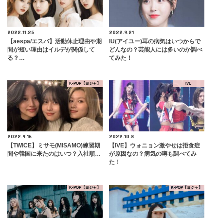
2022.11.25
2022.9.21
【aespa/エスパ】活動休止理由や期
IU(アイユー)耳の病気はいつからで
間が短い理由はイルデが関係して
どんなの？芸能人には多いのか調べ
る？…
てみた！
K-POP【ヨジャ】
IVE
2022.9.16
2022.10.8
【TWICE】ミサモ(MISAMO)練習期
【IVE】ウォニョン激やせは拒食症
間や韓国に来たのはいつ？入社順…
が原因なの？病気の噂も調べてみ
た！
K-POP【ヨジャ】
K-POP【ヨジャ】