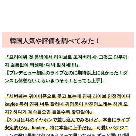
韓国人気や評価を調べてみた！
『프리데뷔 첫 음방에서 라이브로 조져버리네~그것도 안무까
지 쉴틈없이 빡센데~대박 잘하네!!!!』
【プレデビュー初回のライブなのに期待以上に良かった！ダ
ンスも休憩ないくらいきつそう！とっても上手】
『세번째는 귀이어폰으로 꽂고 보는데 진짜 라이브 안정적이다
kaylee 특히 진짜 너무 잘하네 귀염둥이 박진영노래는 첨엔 모
지? 하다가 계속들으면 들을수록 좋단말야』
【3つ目は耳のイヤホンで差し込んでみるけど、本当にライブ
安定的だね。kaylee、特に本当に上手だね。 可愛いパクジニ
ョンの歌は最初は何だろう？って思いながら ずっと聞けば聞