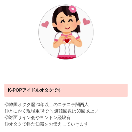
K-POPアイドルオタクです
◎韓国オタク歴20年以上のコテコテ関西人
◎とにかく現場重視で ＼渡韓回数は30回以上／
◎対面サイン会やヨントン経験有
◎オタクで得た知識をお伝えしていきます