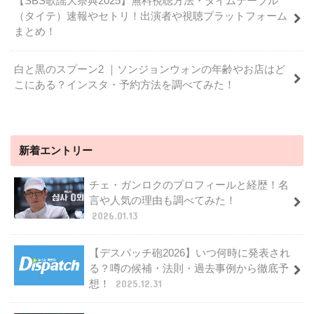
【SBS歌謡大祭典2025】無料視聴方法・タイムテーブル
（タイテ）速報やセトリ！出演者や視聴プラットフォーム
まとめ！
白と黒のスプーン2 ｜ソンジョンウォンの年齢やお店はど
こにある？インスタ・予約方法を調べてみた！
新着エントリー
チェ・ガンロクのプロフィールと経歴！名
言や人気の理由も調べてみた！
2026.01.13
【デスパッチ砲2026】いつ何時に発表され
る？噂の候補・法則・過去事例から徹底予
想！
2025.12.31