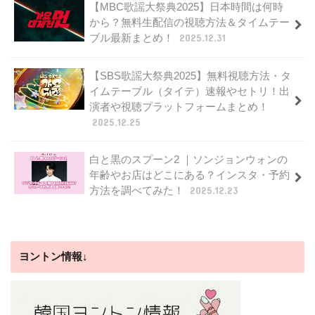
【MBC歌謡大祭典2025】日本時間は何時
から？無料生配信の視聴方法＆タイムテー
ブル最新まとめ！
2025.12.31
【SBS歌謡大祭典2025】無料視聴方法・タ
イムテーブル（タイテ）速報やセトリ！出
演者や視聴プラットフォームまとめ！
2025.12.25
白と黒のスプーン2 ｜ソンジョンウォンの
年齢やお店はどこにある？インスタ・予約
方法を調べてみた！
2025.12.23
ヨントン情報↓