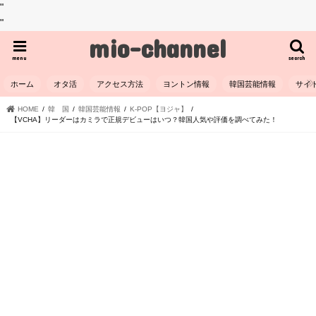
"
"
mio-channel
menu
search
ホーム
オタ活
アクセス方法
ヨントン情報
韓国芸能情報
サイ
HOME
韓 国
韓国芸能情報
K-POP【ヨジャ】
【VCHA】リーダーはカミラで正規デビューはいつ？韓国人気や評価を調べてみた！