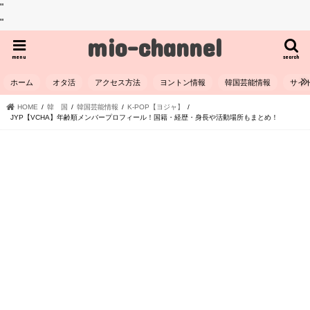
"
"
mio-channel
menu
search
ホーム
オタ活
アクセス方法
ヨントン情報
韓国芸能情報
サイ
HOME
韓 国
韓国芸能情報
K-POP【ヨジャ】
JYP【VCHA】年齢順メンバープロフィール！国籍・経歴・身長や活動場所もまとめ！