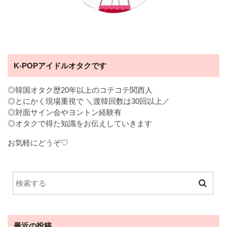
K-POPアイドルオタクです
◎韓国オタク歴20年以上のコテコテ関西人
◎とにかく現場重視で ＼渡韓回数は30回以上／
◎対面サイン会やヨントン経験有
◎オタクで得た知識をお伝えしていきます
お気軽にどうぞ♡
最近の投稿