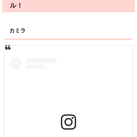
ル！
カミラ