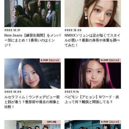
2022.12.31
2022.12.20
New Jeans【練習生期間】をメンバ
NMIXXソリュンは足が短くてスタイ
ー別にまとめ！1番長いのはミン
ルが悪い？最新の身長や体重を調べ
ジ？
てみた！
K-POP【ヨジャ】
K-POP【ヨジャ】
2022.10.20
2023.11.16
ルセラフィム｜ウンチェデビュー前
ベビモン【アヒョン】Nワード・炎
と顔が違う？整形前や過去の画像と
上って何？離脱と関係してる？
比較！
GIRLS他
K-POP【ヨジャ】