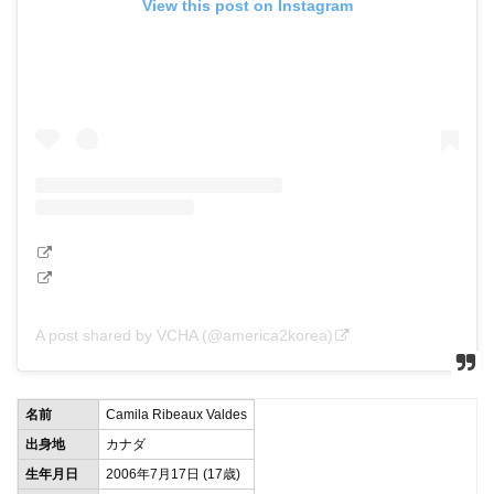
View this post on Instagram
A post shared by VCHA (@america2korea)
名前
Camila Ribeaux Valdes
出身地
カナダ
生年月日
2006年7月17日 (17歳)