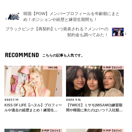
韓国【POW】メンバープロフィールを年齢順にまと
め！ポジションや経歴と練習生期間も！
ブラックピンク【再契約】いつ発表される？メンバーの
契約金も調べてみた！
RECOMMEND
こちらの記事も人気です。
GIRLS他
K-POP【ヨジャ】
2023.7.19
2022.9.16
KISS OF LIFE【ハヌル】プロフィー
【TWICE】ミサモ(MISAMO)練習期
ルや過去の経歴まとめ！練習生…
間や韓国に来たのはいつ？入社順…
K-POP【ヨジャ】
K-POP【ヨジャ】