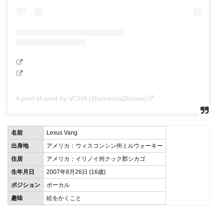
A post shared by VCHA (@america2korea)
名前
Lexus Vang
出身地
アメリカ：ウィスコンシン州ミルウォーキー
住居
アメリカ：イリノイ州クック郡シカゴ
生年月日
2007年8月26日 (16歳)
ポジション
ボーカル
趣味
絵をかくこと