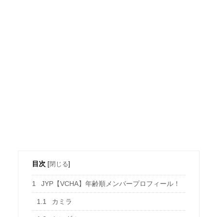
目次
[
閉じる
]
1
JYP【VCHA】年齢順メンバープロフィール！
1.1
カミラ