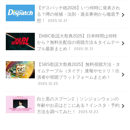
【デスパッチ砲2026】いつ何時に発表され
る？噂の候補・法則・過去事例から徹底予
想！
2025.12.31
【MBC歌謡大祭典2025】日本時間は何時
から？無料生配信の視聴方法＆タイムテー
ブル最新まとめ！
2025.12.31
【SBS歌謡大祭典2025】無料視聴方法・タ
イムテーブル（タイテ）速報やセトリ！出
演者や視聴プラットフォームまとめ！
2025.12.25
白と黒のスプーン2 ｜ソンジョンウォンの
年齢やお店はどこにある？インスタ・予約
方法を調べてみた！
2025.12.23