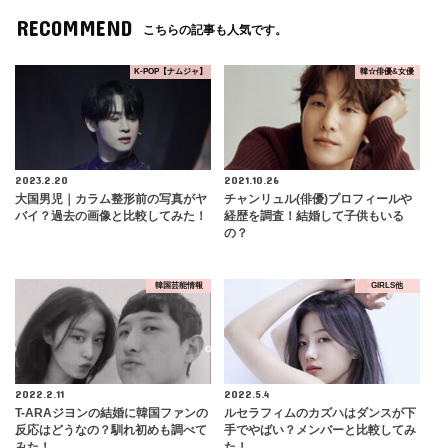
RECOMMEND
こちらの記事も人気です。
K-POP【ナムジャ】
韓☆俳優&女優
2023.2.20
2021.10.26
大国男児｜カラム整形前の写真がヤ
チャンリュル(俳優)プロフィールや
バイ？過去の画像と比較してみた！
経歴を調査！結婚して子供もいる
の？
韓国芸能情報
GIRLS他
2022.2.11
2022.5.4
T-ARAジヨンの結婚に韓国ファンの
ルセラフィムのカズハはダンスが下
反応はどうなの？馴れ初めも調べて
手でやばい？メンバーと比較してみ
みた！
た！