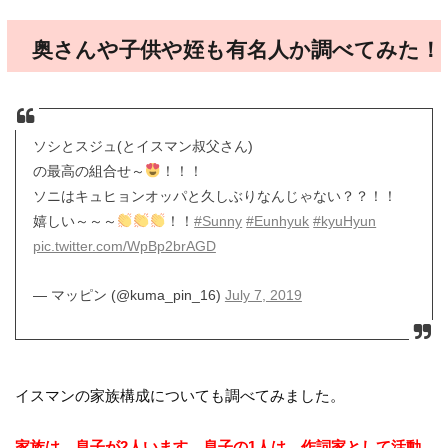
奥さんや子供や姪も有名人か調べてみた！
ソシとスジュ(とイスマン叔父さん)
の最高の組合せ～
！！！
ソニはキュヒョンオッパと久しぶりなんじゃない？？！！
嬉しい～～～
！！
#Sunny
#Eunhyuk
#kyuHyun
pic.twitter.com/WpBp2brAGD
— マッピン (@kuma_pin_16)
July 7, 2019
イスマンの家族構成についても調べてみました。
家族は、息子が2人います。息子の1人は、作詞家として活動