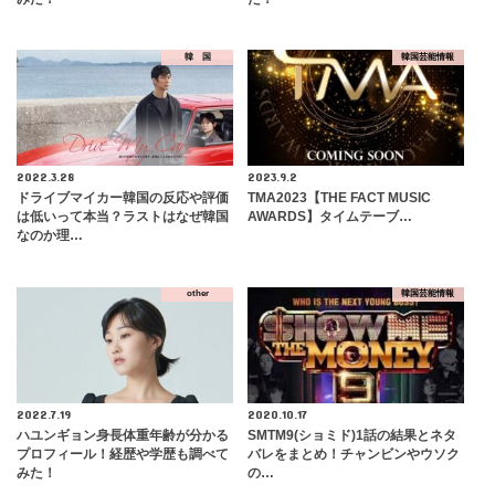
韓 国
韓国芸能情報
2022.3.28
2023.9.2
ドライブマイカー韓国の反応や評価
TMA2023【THE FACT MUSIC
は低いって本当？ラストはなぜ韓国
AWARDS】タイムテーブ…
なのか理…
other
韓国芸能情報
2022.7.19
2020.10.17
ハユンギョン身長体重年齢が分かる
SMTM9(ショミド)1話の結果とネタ
プロフィール！経歴や学歴も調べて
バレをまとめ！チャンビンやウソク
みた！
の…