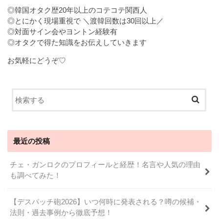
◎韓国オタク歴20年以上のコテコテ関西人
◎とにかく現場重視で ＼渡韓回数は30回以上／
◎対面サイン会やヨントン経験有
◎オタクで得た知識をお伝えしていきます
お気軽にどうぞ♡
最近の投稿
チェ・ガンロクのプロフィールと経歴！名言や人気の理由
も調べてみた！
【デスパッチ砲2026】いつ何時に発表される？噂の候補・
法則・過去事例から徹底予想！