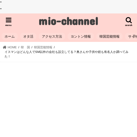
"
"
mio-channel
menu
search
ホーム
オタ活
アクセス方法
ヨントン情報
韓国芸能情報
サイ
HOME
韓 国
韓国芸能情報
イスマンはどんな人でSM以外の会社も設立してる？奥さんや子供や姪も有名人か調べてみ
た！