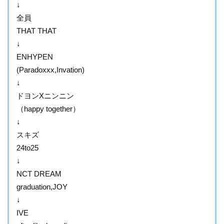
↓
全員
THAT THAT
↓
ENHYPEN
(Paradoxxx,Invation)
↓
ドヨンXニンニン
（happy together）
↓
スキズ
24to25
↓
NCT DREAM
graduation,JOY
↓
IVE