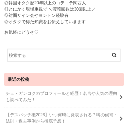
◎韓国オタク歴20年以上のコテコテ関西人
◎とにかく現場重視で ＼渡韓回数は30回以上／
◎対面サイン会やヨントン経験有
◎オタクで得た知識をお伝えしていきます
お気軽にどうぞ♡
最近の投稿
チェ・ガンロクのプロフィールと経歴！名言や人気の理由
も調べてみた！
【デスパッチ砲2026】いつ何時に発表される？噂の候補・
法則・過去事例から徹底予想！