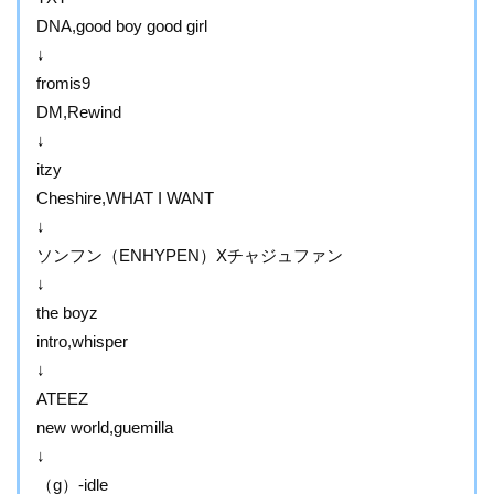
DNA,good boy good girl
↓
fromis9
DM,Rewind
↓
itzy
Cheshire,WHAT I WANT
↓
ソンフン（ENHYPEN）Xチャジュファン
↓
the boyz
intro,whisper
↓
ATEEZ
new world,guemilla
↓
（g）-idle