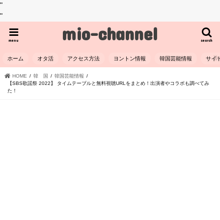
"
"
mio-channel
menu
search
ホーム
オタ活
アクセス方法
ヨントン情報
韓国芸能情報
サイ
HOME
韓 国
韓国芸能情報
【SBS歌謡祭 2022】 タイムテーブルと無料視聴URLをまとめ！出演者やコラボも調べてみ
た！