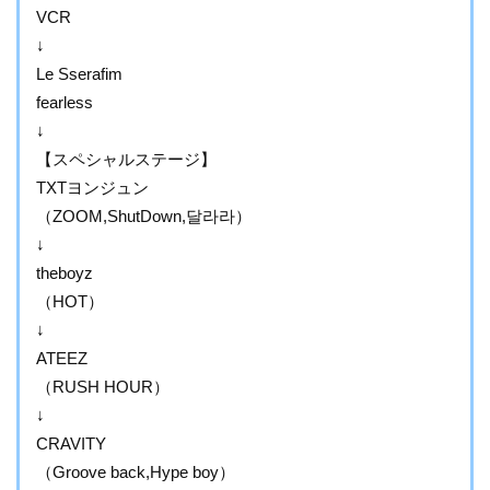
VCR
↓
Le Sserafim
fearless
↓
【スペシャルステージ】
TXTヨンジュン
（ZOOM,ShutDown,달라라）
↓
theboyz
（HOT）
↓
ATEEZ
（RUSH HOUR）
↓
CRAVITY
（Groove back,Hype boy）