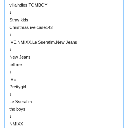
villaindies,TOMBOY
↓
Stray kids
Christmas ive,case143
↓
IVE,NMIXX,Le Sserafim,New Jeans
↓
New Jeans
tell me
↓
IVE
Prettygirl
↓
Le Sserafim
the boys
↓
NMIXX