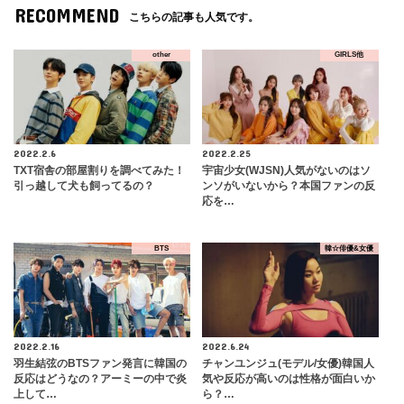
RECOMMEND
こちらの記事も人気です。
other
GIRLS他
2022.2.6
2022.2.25
TXT宿舎の部屋割りを調べてみた！
宇宙少女(WJSN)人気がないのはソ
引っ越して犬も飼ってるの？
ンソがいないから？本国ファンの反
応を…
BTS
韓☆俳優&女優
2022.2.16
2022.6.24
羽生結弦のBTSファン発言に韓国の
チャンユンジュ(モデル/女優)韓国人
反応はどうなの？アーミーの中で炎
気や反応が高いのは性格が面白いか
上して…
ら？…