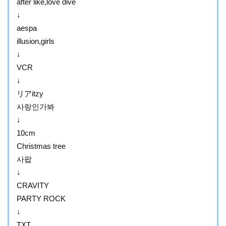
after like,love dive
↓
aespa
illusion,girls
↓
VCR
↓
リアitzy
사랑인가봐
↓
10cm
Christmas tree
사팝
↓
CRAVITY
PARTY ROCK
↓
TXT