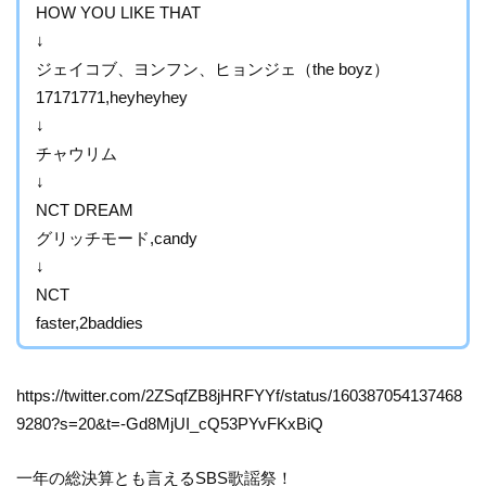
HOW YOU LIKE THAT
↓
ジェイコブ、ヨンフン、ヒョンジェ（the boyz）
17171771,heyheyhey
↓
チャウリム
↓
NCT DREAM
グリッチモード,candy
↓
NCT
faster,2baddies
https://twitter.com/2ZSqfZB8jHRFYYf/status/160387054137468
9280?s=20&t=-Gd8MjUI_cQ53PYvFKxBiQ
一年の総決算とも言えるSBS歌謡祭！