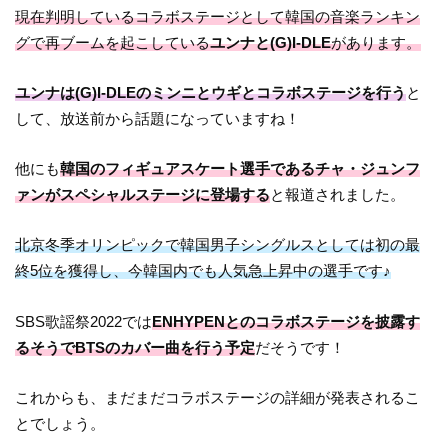
現在判明しているコラボステージとして韓国の音楽ランキン
グで再ブームを起こしている
ユンナと(G)I-DLE
があります。
ユンナは(G)I-DLEのミンニとウギとコラボステージを行う
と
して、放送前から話題になっていますね！
他にも
韓国のフィギュアスケート選手であるチャ・ジュンフ
ァンがスペシャルステージに登場する
と報道されました。
北京冬季オリンピックで韓国男子シングルスとしては初の最
終5位を獲得し、今韓国内でも人気急上昇中の選手です♪
SBS歌謡祭2022では
ENHYPENとのコラボステージを披露す
るそうでBTSのカバー曲を行う予定
だそうです！
これからも、まだまだコラボステージの詳細が発表されるこ
とでしょう。