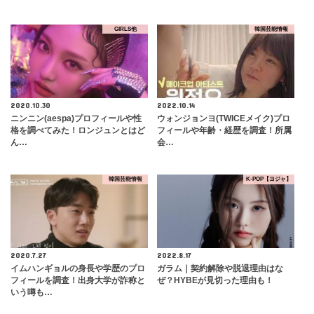
GIRLS他
韓国芸能情報
2020.10.30
2022.10.14
ニンニン(aespa)プロフィールや性
ウォンジョンヨ(TWICEメイク)プロ
格を調べてみた！ロンジュンとはど
フィールや年齢・経歴を調査！所属
ん…
会…
韓国芸能情報
K-POP【ヨジャ】
2020.7.27
2022.8.17
イムハンギョルの身長や学歴のプロ
ガラム｜契約解除や脱退理由はな
フィールを調査！出身大学が詐称と
ぜ？HYBEが見切った理由も！
いう噂も…