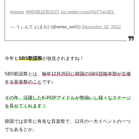
#winter
#KBS歌謡祭2022
pic.twitter.com/Hj1FTwUtEL
— うぃんてぇ(まお) (@winte_ae01)
December 16, 2022
今年も
SBS歌謡祭
が放送されますね！
SBS歌謡祭とは、
毎年12月25日に韓国のSBS芸能本部が主催
する音楽祭のこと
です♪
その年、活躍したK-POPアイドルが勢揃いし様々なステージ
を見せてくれます！
韓国では非常に有名な音楽祭で、12月の一大イベントの一つ
でもあるとか。