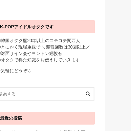
K-POPアイドルオタクです
◎韓国オタク歴20年以上のコテコテ関西人
◎とにかく現場重視で ＼渡韓回数は30回以上／
◎対面サイン会やヨントン経験有
◎オタクで得た知識をお伝えしていきます
お気軽にどうぞ♡
最近の投稿