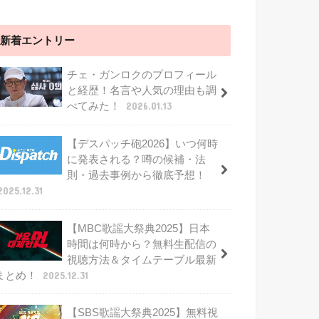
新着エントリー
チェ・ガンロクのプロフィール
と経歴！名言や人気の理由も調
べてみた！
2026.01.13
【デスパッチ砲2026】いつ何時
に発表される？噂の候補・法
則・過去事例から徹底予想！
2025.12.31
【MBC歌謡大祭典2025】日本
時間は何時から？無料生配信の
視聴方法＆タイムテーブル最新
まとめ！
2025.12.31
【SBS歌謡大祭典2025】無料視