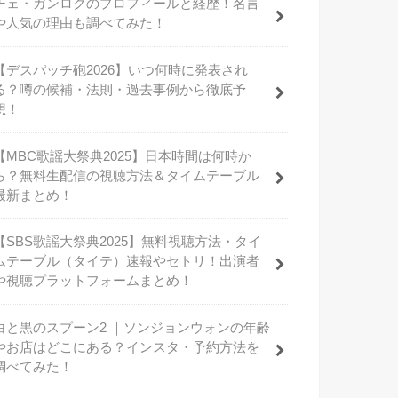
チェ・ガンロクのプロフィールと経歴！名言
や人気の理由も調べてみた！
【デスパッチ砲2026】いつ何時に発表され
る？噂の候補・法則・過去事例から徹底予
想！
【MBC歌謡大祭典2025】日本時間は何時か
ら？無料生配信の視聴方法＆タイムテーブル
最新まとめ！
【SBS歌謡大祭典2025】無料視聴方法・タイ
ムテーブル（タイテ）速報やセトリ！出演者
や視聴プラットフォームまとめ！
白と黒のスプーン2 ｜ソンジョンウォンの年齢
やお店はどこにある？インスタ・予約方法を
調べてみた！