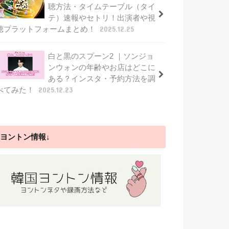
聴方法・タイムテーブル（タイ
テ）速報やセトリ！出演者や視
聴プラットフォームまとめ！
2025.12.25
白と黒のスプーン2 ｜ソンジョ
ンウォンの年齢やお店はどこに
ある？インスタ・予約方法を調
べてみた！
2025.12.23
ヨントン情報↓