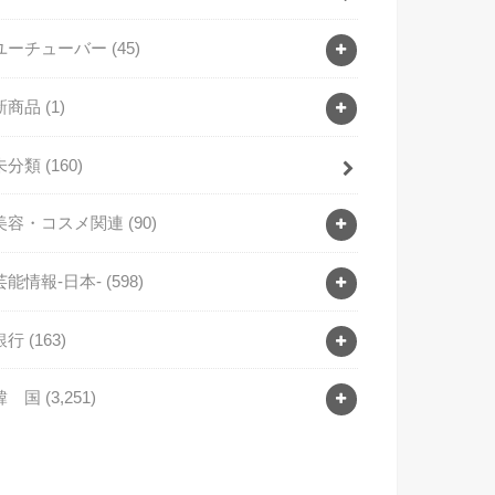
ユーチューバー
(45)
新商品
(1)
未分類
(160)
美容・コスメ関連
(90)
芸能情報-日本-
(598)
銀行
(163)
韓 国
(3,251)