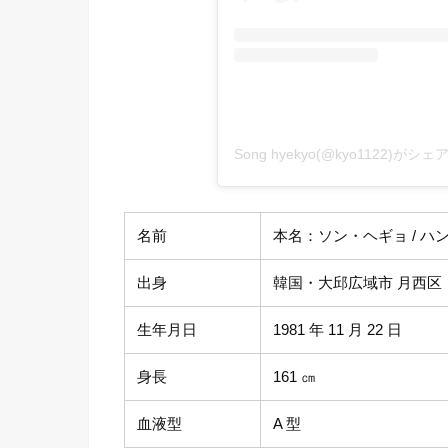
Song hyekyo(@kyo1122)が
名前
本名：ソン・ヘギョ / ハング
出身
韓国・大邱広域市 月西区
生年月日
1981 年 11 月 22 日
身長
161 ㎝
血液型
A 型