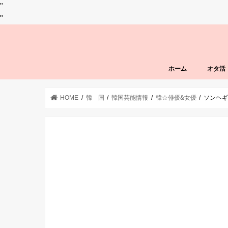
"
"
ホーム
オタ活
HOME
韓 国
韓国芸能情報
韓☆俳優&女優
ソンヘ