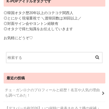
K-POPアイドルオタクです
◎韓国オタク歴20年以上のコテコテ関西人
◎とにかく現場重視で ＼渡韓回数は30回以上／
◎対面サイン会やヨントン経験有
◎オタクで得た知識をお伝えしていきます
お気軽にどうぞ♡
最近の投稿
チェ・ガンロクのプロフィールと経歴！名言や人気の理由
も調べてみた！
【デスパッチ砲2026】いつ何時に発表される？噂の候補・