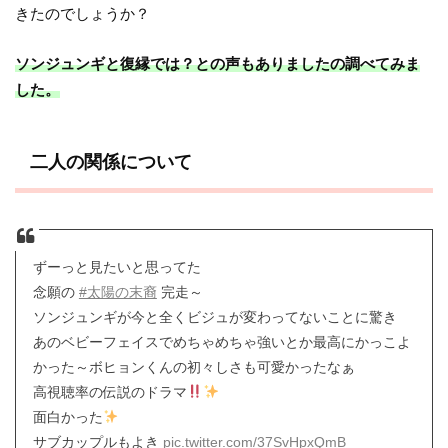
きたのでしょうか？
ソンジュンギと復縁では？との声もありましたの調べてみま
した。
二人の関係について
ずーっと見たいと思ってた
念願の
#太陽の末裔
完走～
ソンジュンギが今と全くビジュが変わってないことに驚き
あのベビーフェイスでめちゃめちゃ強いとか最高にかっこよ
かった～ボヒョンくんの初々しさも可愛かったなぁ
高視聴率の伝説のドラマ
面白かった
サブカップルもよき
pic.twitter.com/37SvHpxQmB