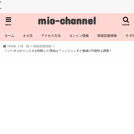
"
"
mio-channel
menu
search
ホーム
オタ活
アクセス方法
ヨントン情報
韓国芸能情報
サイ
HOME
韓 国
韓国芸能情報
ソンヘギョがインスタを削除した理由は？ソンジュンギと復縁の可能性も調査！