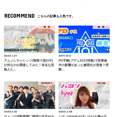
RECOMMEND
こちらの記事も人気です。
韓 国
韓 国
2020.1.21
2019.10.8
アムノレチャレンジ(韓国で流行中)
PD手帳(プデュX101特集)で投票操
が何なのか調査してみた！有名な芸
作の影響があった練習生が発覚？実
能人た…
際…
MONSTA X
GIRLS他
2020.4.10
2020.3.28
ウォノの活動再開に韓国の反応やネ
ハヨン(Apink)が太いのはお腹or足