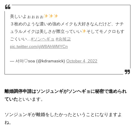
美しいよぉぉぉぉ
３枚めのような濃いめ強めメイクも大好きなんだけど、ナチ
ュラルメイクは美しさが際立っていい
そしてモノクロもす
ごくいい…
#ソンヘギョ
#송혜교
pic.twitter.com/gW8AhWMYCn
— 서아♡soa (@kdramasick)
October 4, 2022
離婚調停申請はソンジュンギがソンヘギョに秘密で進められ
ていた
といいます。
ソンジュンギが離婚をしたかったということになりますよ
ね。