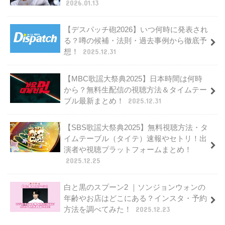
2026.01.13
【デスパッチ砲2026】いつ何時に発表され
る？噂の候補・法則・過去事例から徹底予
想！
2025.12.31
【MBC歌謡大祭典2025】日本時間は何時
から？無料生配信の視聴方法＆タイムテー
ブル最新まとめ！
2025.12.31
【SBS歌謡大祭典2025】無料視聴方法・タ
イムテーブル（タイテ）速報やセトリ！出
演者や視聴プラットフォームまとめ！
2025.12.25
白と黒のスプーン2 ｜ソンジョンウォンの
年齢やお店はどこにある？インスタ・予約
方法を調べてみた！
2025.12.23