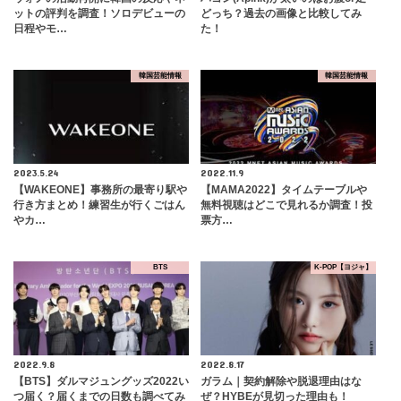
ットの評判を調査！ソロデビューの
どっち？過去の画像と比較してみ
日程やモ…
た！
韓国芸能情報
韓国芸能情報
2023.5.24
2022.11.9
【WAKEONE】事務所の最寄り駅や
【MAMA2022】タイムテーブルや
行き方まとめ！練習生が行くごはん
無料視聴はどこで見れるか調査！投
やカ…
票方…
BTS
K-POP【ヨジャ】
2022.9.8
2022.8.17
【BTS】ダルマジュングッズ2022い
ガラム｜契約解除や脱退理由はな
つ届く？届くまでの日数も調べてみ
ぜ？HYBEが見切った理由も！