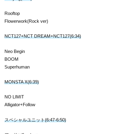
Rooftop
Flowerwork(Rock ver)
NCT127+NCT DREAM+NCT127(6:34)
Neo Begin
BOOM
Superhuman
MONSTA X(6:39)
NO LIMIT
Alligator+Follow
スペシャルユニット(6:47-6:50)