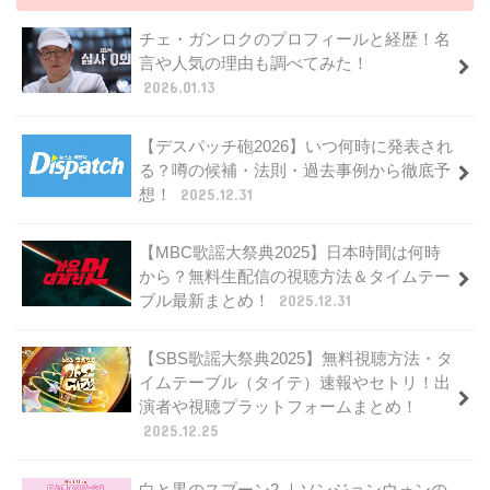
チェ・ガンロクのプロフィールと経歴！名
言や人気の理由も調べてみた！
2026.01.13
【デスパッチ砲2026】いつ何時に発表され
る？噂の候補・法則・過去事例から徹底予
想！
2025.12.31
【MBC歌謡大祭典2025】日本時間は何時
から？無料生配信の視聴方法＆タイムテー
ブル最新まとめ！
2025.12.31
【SBS歌謡大祭典2025】無料視聴方法・タ
イムテーブル（タイテ）速報やセトリ！出
演者や視聴プラットフォームまとめ！
2025.12.25
白と黒のスプーン2 ｜ソンジョンウォンの