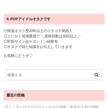
K-POPアイドルオタクです
◎韓国オタク歴20年以上のコテコテ関西人
◎とにかく現場重視で ＼渡韓回数は30回以上／
◎対面サイン会やヨントン経験有
◎オタクで得た知識をお伝えしていきます
お気軽にどうぞ♡
最近の投稿
チェ・ガンロクのプロフィールと経歴！名言や人気の理由