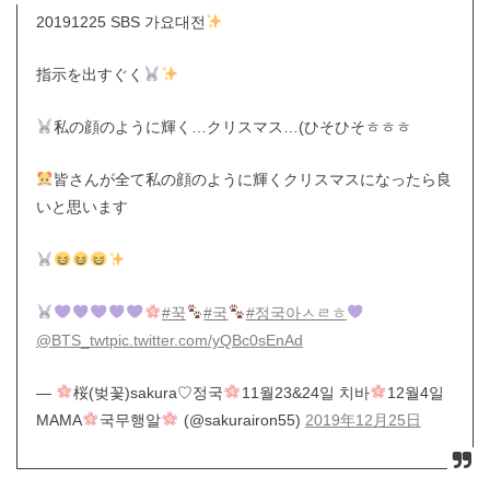
20191225 SBS 가요대전
指示を出すぐく
私の顔のように輝く…クリスマス…(ひそひそㅎㅎㅎ
皆さんが全て私の顔のように輝くクリスマスになったら良
いと思います
#꾹
#국
#정국아ㅅㄹㅎ
@BTS_twt
pic.twitter.com/yQBc0sEnAd
—
桜(벚꽃)sakura♡정국
11월23&24일 치바
12월4일
MAMA
국무행알
(@sakurairon55)
2019年12月25日