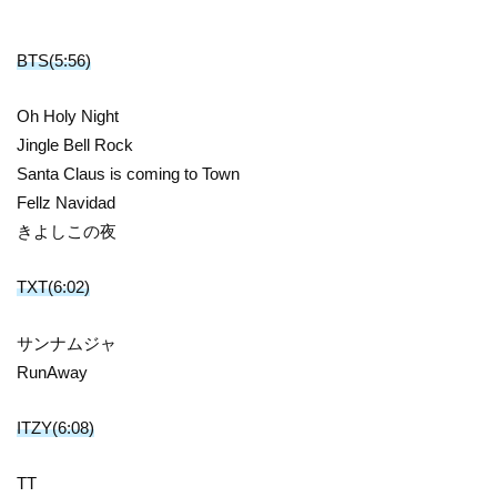
BTS(5:56)
Oh Holy Night
Jingle Bell Rock
Santa Claus is coming to Town
Fellz Navidad
きよしこの夜
TXT(6:02)
サンナムジャ
RunAway
ITZY(6:08)
TT