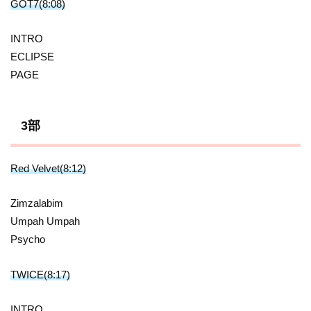
GOT7(8:08)
INTRO
ECLIPSE
PAGE
3部
Red Velvet(8:12)
Zimzalabim
Umpah Umpah
Psycho
TWICE(8:17)
INTRO