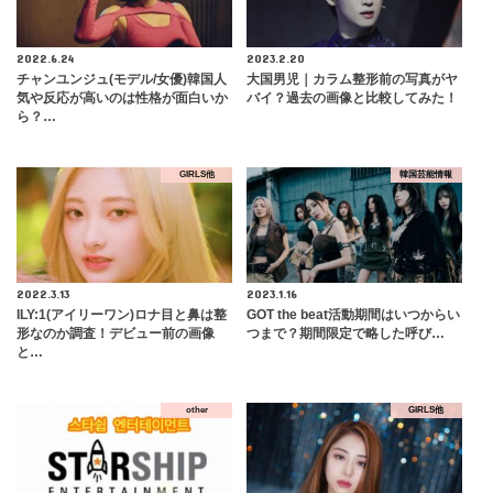
2022.6.24
2023.2.20
チャンユンジュ(モデル/女優)韓国人
大国男児｜カラム整形前の写真がヤ
気や反応が高いのは性格が面白いか
バイ？過去の画像と比較してみた！
ら？…
GIRLS他
韓国芸能情報
2022.3.13
2023.1.16
ILY:1(アイリーワン)ロナ目と鼻は整
GOT the beat活動期間はいつからい
形なのか調査！デビュー前の画像
つまで？期間限定で略した呼び…
と…
other
GIRLS他