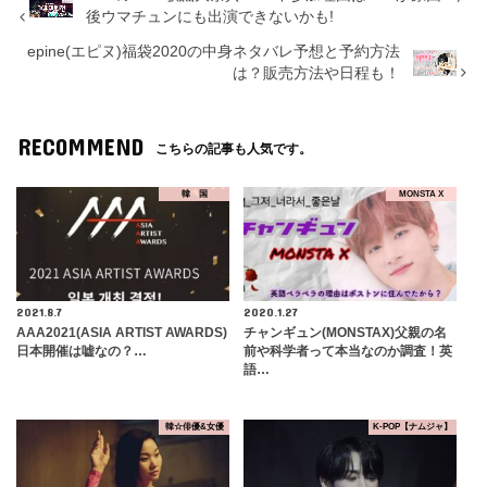
後ウマチュンにも出演できないかも!
epine(エピヌ)福袋2020の中身ネタバレ予想と予約方法
は？販売方法や日程も！
RECOMMEND
こちらの記事も人気です。
韓 国
MONSTA X
2021.8.7
2020.1.27
AAA2021(ASIA ARTIST AWARDS)
チャンギュン(MONSTAX)父親の名
日本開催は嘘なの？…
前や科学者って本当なのか調査！英
語…
韓☆俳優&女優
K-POP【ナムジャ】