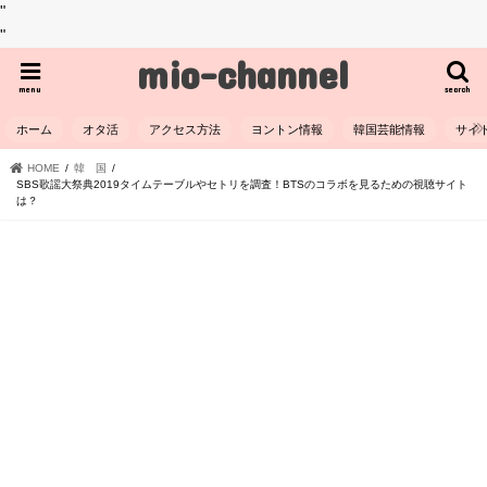
"
"
mio-channel
menu
search
ホーム
オタ活
アクセス方法
ヨントン情報
韓国芸能情報
サイ
HOME
韓 国
SBS歌謡大祭典2019タイムテーブルやセトリを調査！BTSのコラボを見るための視聴サイト
は？