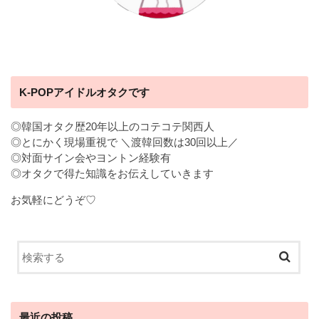
K-POPアイドルオタクです
◎韓国オタク歴20年以上のコテコテ関西人
◎とにかく現場重視で ＼渡韓回数は30回以上／
◎対面サイン会やヨントン経験有
◎オタクで得た知識をお伝えしていきます
お気軽にどうぞ♡
最近の投稿