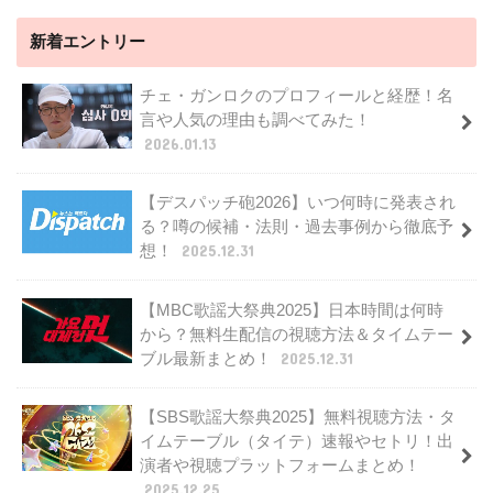
新着エントリー
チェ・ガンロクのプロフィールと経歴！名
言や人気の理由も調べてみた！
2026.01.13
【デスパッチ砲2026】いつ何時に発表され
る？噂の候補・法則・過去事例から徹底予
想！
2025.12.31
【MBC歌謡大祭典2025】日本時間は何時
から？無料生配信の視聴方法＆タイムテー
ブル最新まとめ！
2025.12.31
【SBS歌謡大祭典2025】無料視聴方法・タ
イムテーブル（タイテ）速報やセトリ！出
演者や視聴プラットフォームまとめ！
2025.12.25