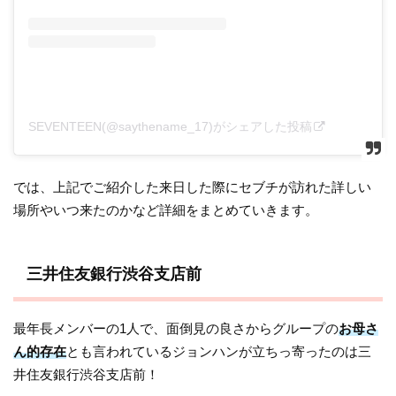
SEVENTEEN(@saythename_17)がシェアした投稿
では、上記でご紹介した来日した際にセブチが訪れた詳しい
場所やいつ来たのかなど詳細をまとめていきます。
三井住友銀行渋谷支店前
最年長メンバーの1人で、面倒見の良さからグループの
お母さ
ん的存在
とも言われているジョンハンが立ちっ寄ったのは三
井住友銀行渋谷支店前！