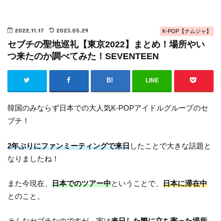
2022.11.17
2023.05.29
K-POP【ナムジャ】
セブチの聖地巡礼【東京2022】まとめ！場所やい
つ来たのか調べてみた！SEVENTEEN
LINE
韓国のみならず日本での大人気K-POPアイドルグループのセ
ブチ！
2年ぶりにファンミーティングで来日
したことで大きな話題と
なりましたね！
また今現在、
日本でのツアー中
ということで、
日本に滞在中
とのこと。
そんなセブチなのですが、実は
来日した際に立ち寄った場所