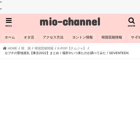
"
"
mio-channel
menu
search
ホーム
オタ活
アクセス方法
ヨントン情報
韓国芸能情報
サイ
HOME
韓 国
韓国芸能情報
K-POP【ナムジャ】
セブチの聖地巡礼【東京2022】まとめ！場所やいつ来たのか調べてみた！SEVENTEEN