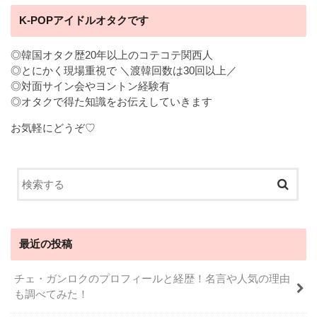
K-POPアイドルオタクです
◎韓国オタク歴20年以上のコテコテ関西人
◎とにかく現場重視で ＼渡韓回数は30回以上／
◎対面サイン会やヨントン経験有
◎オタクで得た知識をお伝えしていきます
お気軽にどうぞ♡
最近の投稿
チェ・ガンロクのプロフィールと経歴！名言や人気の理由
も調べてみた！