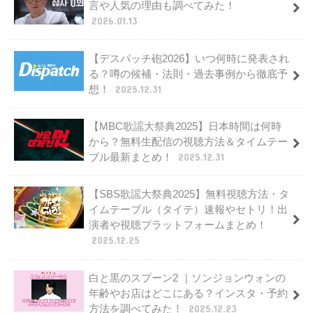
言や人気の理由も調べてみた！
2026.01.13
【デスパッチ砲2026】いつ何時に発表され
る？噂の候補・法則・過去事例から徹底予
想！
2025.12.31
【MBC歌謡大祭典2025】日本時間は何時
から？無料生配信の視聴方法＆タイムテー
ブル最新まとめ！
2025.12.31
【SBS歌謡大祭典2025】無料視聴方法・タ
イムテーブル（タイテ）速報やセトリ！出
演者や視聴プラットフォームまとめ！
2025.12.25
白と黒のスプーン2 ｜ソンジョンウォンの
年齢やお店はどこにある？インスタ・予約
方法を調べてみた！
2025.12.23