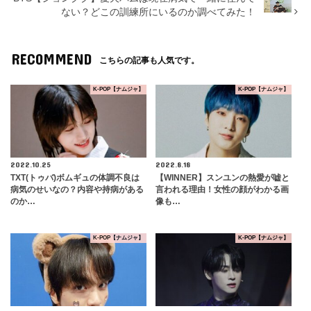
ない？どこの訓練所にいるのか調べてみた！
RECOMMEND
こちらの記事も人気です。
K-POP【ナムジャ】
K-POP【ナムジャ】
2022.10.25
2022.8.18
TXT(トゥバ)ボムギュの体調不良は
【WINNER】スンユンの熱愛が嘘と
病気のせいなの？内容や持病がある
言われる理由！女性の顔がわかる画
のか…
像も…
K-POP【ナムジャ】
K-POP【ナムジャ】