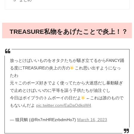
TREASURE私物をあげたことで炎上！？
放っとけばいいものをオタクたちが騒ぎ立てるからFANCY踊
る度にTREASUREの炎上の方の
これ思い出すようになっ
たわ
元々このポーズ好きでよく使ってたから大迷惑だし暴動騒ぎ
で止めとけばいいのに平等を謳う子供たちが油注ぐし
今日はボイプラのトムボーイの日だよ
←これは誰のもので
もないんだよ
pic.twitter.com/EaDaOdkqW4
— 猫貝鯛 (@Rn7mHREzrbdmHo7)
March 16, 2023