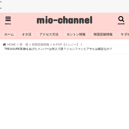
"
"
mio-channel
menu
search
ホーム
オタ活
アクセス方法
ヨントン情報
韓国芸能情報
サイ
HOME
韓 国
韓国芸能情報
K-POP【ナムジャ】
TREASURE私物をあげたメンバーは何人で誰？ジョンファンとアサヒは確定なの？