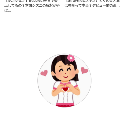
【NCTジェノ】Bubbleの発言で炎
【StrayKids/スキズ】ピリの目と鼻
上してるの？本国シズニの解釈がや
は整形って本当？デビュー前の画…
ば…