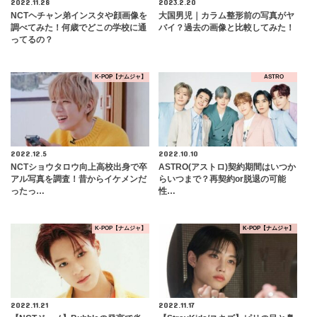
2022.11.28
2023.2.20
NCTヘチャン弟インスタや顔画像を
大国男児｜カラム整形前の写真がヤ
調べてみた！何歳でどこの学校に通
バイ？過去の画像と比較してみた！
ってるの？
K-POP【ナムジャ】
ASTRO
2022.12.5
2022.10.10
NCTショウタロウ向上高校出身で卒
ASTRO(アストロ)契約期間はいつか
アル写真を調査！昔からイケメンだ
らいつまで？再契約or脱退の可能
ったっ…
性…
K-POP【ナムジャ】
K-POP【ナムジャ】
2022.11.21
2022.11.17