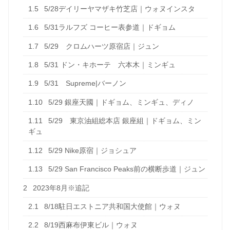
1.5
5/28デイリーヤマザキ竹芝店｜ウォヌインスタ
1.6
5/31ラルフズ コーヒー表参道｜ドギョム
1.7
5/29 クロムハーツ原宿店｜ジュン
1.8
5/31 ドン・キホーテ 六本木｜ミンギュ
1.9
5/31 Supreme|バーノン
1.10
5/29 銀座天國｜ドギョム、ミンギュ、ディノ
1.11
5/29 東京油組総本店 銀座組｜ドギョム、ミン
ギュ
1.12
5/29 Nike原宿｜ジョシュア
1.13
5/29 San Francisco Peaks前の横断歩道｜ジュン
2
2023年8月※追記
2.1
8/18駐日エストニア共和国大使館｜ウォヌ
2.2
8/19西麻布伊東ビル｜ウォヌ