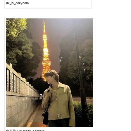
dk_is_dokyeom
出典元：@Joshu_acoustic