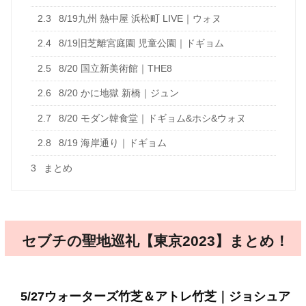
2.3
8/19九州 熱中屋 浜松町 LIVE｜ウォヌ
2.4
8/19旧芝離宮庭園 児童公園｜ドギョム
2.5
8/20 国立新美術館｜THE8
2.6
8/20 かに地獄 新橋｜ジュン
2.7
8/20 モダン韓食堂｜ドギョム&ホシ&ウォヌ
2.8
8/19 海岸通り｜ドギョム
3
まとめ
セブチの聖地巡礼【東京2023】まとめ！
5/27ウォーターズ竹芝＆アトレ竹芝｜ジョシュア