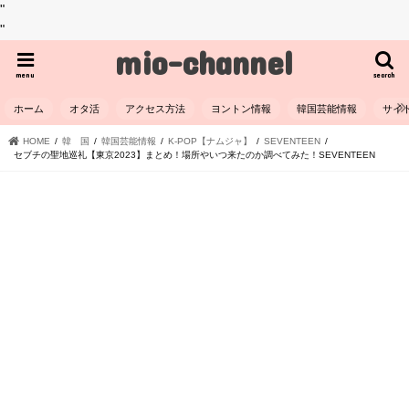
"
"
mio-channel
menu
search
ホーム
オタ活
アクセス方法
ヨントン情報
韓国芸能情報
サイ
HOME
韓 国
韓国芸能情報
K-POP【ナムジャ】
SEVENTEEN
セブチの聖地巡礼【東京2023】まとめ！場所やいつ来たのか調べてみた！SEVENTEEN