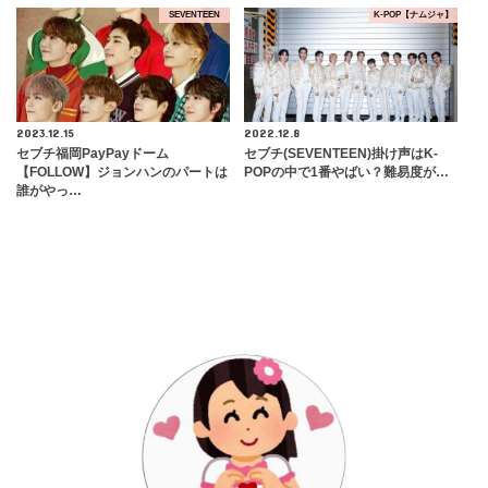
SEVENTEEN
K-POP【ナムジャ】
2023.12.15
2022.12.8
セブチ福岡PayPayドーム
セブチ(SEVENTEEN)掛け声はK-
【FOLLOW】ジョンハンのパートは
POPの中で1番やばい？難易度が…
誰がやっ…