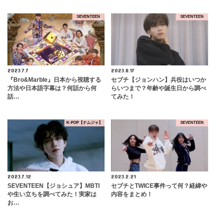
SEVENTEEN
SEVENTEEN
2023.7.7
2023.8.17
『Bro&Marble』日本から視聴する
セブチ【ジョンハン】兵役はいつか
方法や日本語字幕は？何話から何
らいつまで？年齢や誕生日から調べ
話…
てみた！
K-POP【ナムジャ】
SEVENTEEN
2023.7.12
2023.2.21
SEVENTEEN【ジョシュア】MBTI
セブチとTWICE事件って何？経緯や
や生い立ちを調べてみた！実家は
内容をまとめ！
お…