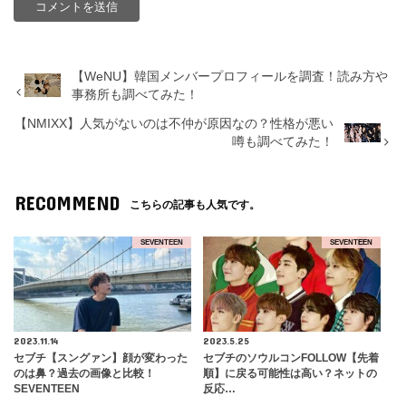
【WeNU】韓国メンバープロフィールを調査！読み方や
事務所も調べてみた！
【NMIXX】人気がないのは不仲が原因なの？性格が悪い
噂も調べてみた！
RECOMMEND
こちらの記事も人気です。
SEVENTEEN
SEVENTEEN
2023.11.14
2023.5.25
セブチ【スングァン】顔が変わった
セブチのソウルコンFOLLOW【先着
のは鼻？過去の画像と比較！
順】に戻る可能性は高い？ネットの
SEVENTEEN
反応…