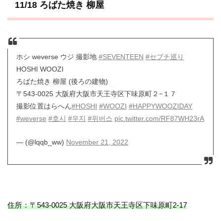
11/18 ろばた焼き 柳屋
ホシ weverse ウジ 撮影地
#SEVENTEEN
#セブチ巡り
HOSHI WOOZI
ろばた焼き 柳屋 (後ろの建物)
〒543-0025 大阪府大阪市天王寺区下味原町２−１７
撮影位置はらへん
#HOSHI
#WOOZI
#HAPPYWOOZIDAY
#weverse
#호시
#우지
#위버스
pic.twitter.com/RF87WH23rA
— (@lqqb_ww)
November 21, 2022
住所：〒543-0025 大阪府大阪市天王寺区下味原町2-17