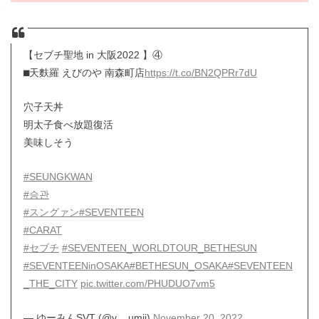
【セブチ聖地 in 大阪2022 】④
⬛︎天麩羅 えびのや 南森町店
https://t.co/BN2QPRr7dU
穴子天丼
明太子食べ放題復活
美味しそう
#SEUNGKWAN
#승관
#スングァン
#SEVENTEEN
#CARAT
#セブチ
#SEVENTEEN_WORLDTOUR_BETHESUN
#SEVENTEENinOSAKA
#BETHESUN_OSAKA
#SEVENTEEN
_THE_CITY
pic.twitter.com/PHUDUO7vm5
— ゆーみんSVT (@y__umii)
November 20, 2022