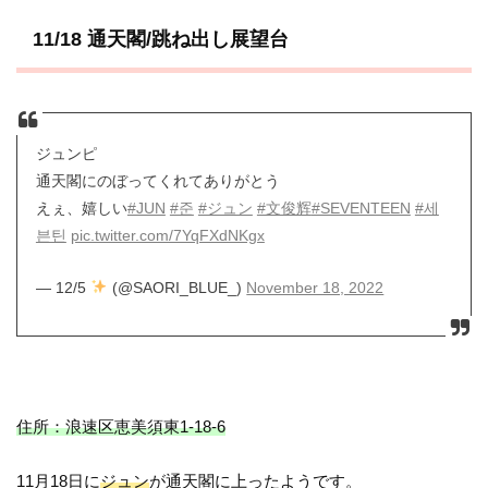
11/18 通天閣/跳ね出し展望台
ジュンピ
通天閣にのぼってくれてありがとう
えぇ、嬉しい
#JUN
#준
#ジュン
#文俊辉
#SEVENTEEN
#세
븐틴
pic.twitter.com/7YqFXdNKgx
— 12/5
(@SAORI_BLUE_)
November 18, 2022
住所：浪速区恵美須東1-18-6
11月18日に
ジュン
が通天閣に上ったようです。