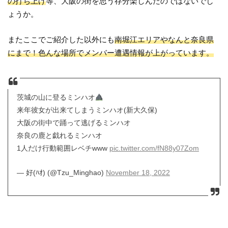
の打ち上げ
等、大阪の街を思う存分楽しんだのではないでし
ょうか。
またここでご紹介した以外にも
南堀江エリアやなんと奈良県
にまで！色んな場所でメンバー遭遇情報が上がっています。
茨城の山に登るミンハオ
来年彼女が出来てしまうミンハオ(新大久保)
大阪の街中で踊って逃げるミンハオ
奈良の鹿と戯れるミンハオ
1人だけ行動範囲レベチwww
pic.twitter.com/fN88y07Zom
— 好(ﾊｵ) (@Tzu_Minghao)
November 18, 2022