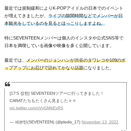
最近では規制緩和によりK-POPアイドルの日本でのイベント
が増えてきましたが、
ライブの隙間時間などでメンバーが日
本観光をしているのを見るとほっこりしますよね。
特にSEVENTEENメンバーは個人のインスタや公式SNS等で
日本を満喫している画像や映像を多く公開しています。
最近では、
メンバーのジョンハンが渋谷のタワレコや109のポ
ップアップにお忍びで訪れてかなり話題
になりました。
[17'S 정한] SEVENTEENツアーに行ってきました！
CARATたちもたくさん見ましたㅎㅎ
pic.twitter.com/sVvGMbEvRS
— 세븐틴(SEVENTEEN) (@pledis_17)
November 13, 2022