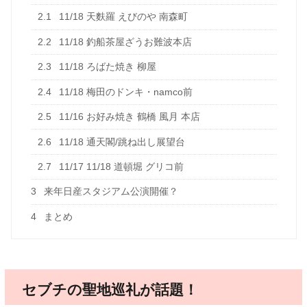
2.1
11/18 天麩羅 えびのや 南森町
2.2
11/18 釣船茶屋ざうお難波本店
2.3
11/18 ろばた焼き 柳屋
2.4
11/18 梅田のドンキ・namco前
2.5
11/16 お好み焼き 鶴橋 風月 本店
2.6
11/18 通天閣/跳ね出し展望台
2.7
11/17 11/18 道頓堀 グリコ前
3
来年日産スタジアム公演開催？
4
まとめ
セブチの聖地巡礼が話題！