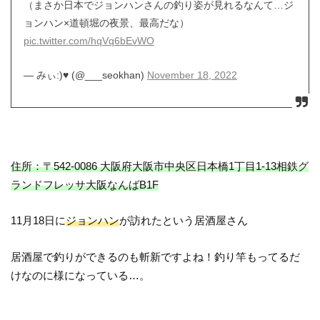
（まさか日本でジョンハンさんの釣り姿が見れるなんて…ジ
ョンハン×道頓堀の夜景、最高だな）
pic.twitter.com/hqVq6bEvWO
— みぃ:)♥ (@___seokhan)
November 18, 2022
住所：〒542-0086 大阪府大阪市中央区日本橋1丁目1-13相鉄グ
ランドフレッサ大阪なんばB1F
11月18日に
ジョンハン
が訪れたという居酒屋さん
居酒屋で釣りができるのも斬新ですよね！釣り竿もってるだ
けなのに様になっている…。