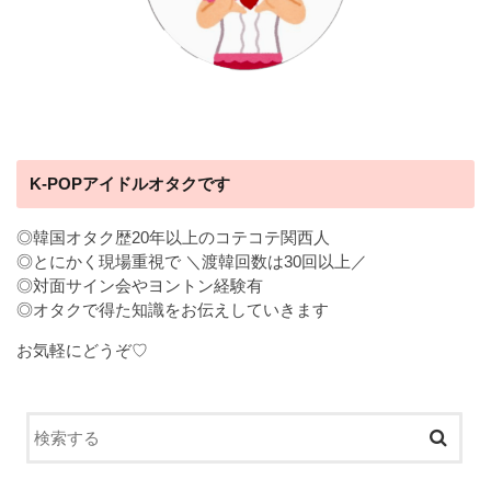
K-POPアイドルオタクです
◎韓国オタク歴20年以上のコテコテ関西人
◎とにかく現場重視で ＼渡韓回数は30回以上／
◎対面サイン会やヨントン経験有
◎オタクで得た知識をお伝えしていきます
お気軽にどうぞ♡