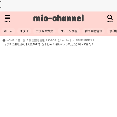
"
"
mio-channel
menu
search
ホーム
オタ活
アクセス方法
ヨントン情報
韓国芸能情報
サイ
HOME
韓 国
韓国芸能情報
K-POP【ナムジャ】
SEVENTEEN
セブチの聖地巡礼【大阪2022】をまとめ！場所やいつ来たのか調べてみた！