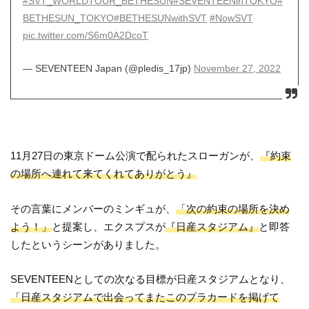
#SVT_WORLDTOUR_BETHESUN
#SEVENTEENinTOKYO
#
BETHESUN_TOKYO
#BETHESUNwithSVT
#NowSVT
pic.twitter.com/S6m0A2DcoT
— SEVENTEEN Japan (@pledis_17jp)
November 27, 2022
11月27日の東京ドーム公演で配られたスローガンが、
『約束
の場所へ連れて来てくれてありがとう』
その言葉にメンバーのミンギュが、
「次の約束の場所を決め
よう！」
と提案し、エクスプスが
『日産スタジアム』
と即答
したというシーンがありました。
SEVENTEENとしての次なる目標が日産スタジアムとなり、
「日産スタジアムで出会ってまたこのプラカードを掲げて