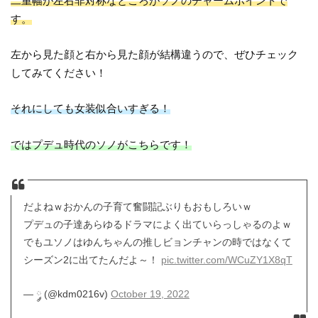
二重幅が左右非対称なところがソノのチャームポイントで
す。
左から見た顔と右から見た顔が結構違うので、ぜひチェック
してみてください！
それにしても女装似合いすぎる！
ではプデュ時代のソノがこちらです！
だよねｗおかんの子育て奮闘記ぶりもおもしろいｗ
プデュの子達あらゆるドラマによく出ていらっしゃるのよｗ
でもユソノはゆんちゃんの推しビョンチャンの時ではなくて
シーズン2に出てたんだよ～！
pic.twitter.com/WCuZY1X8qT
— ༘ (@kdm0216v)
October 19, 2022