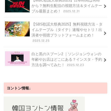
【MBC歌謡大祭典2025】日本時間は何時
から？無料生配信の視聴方法＆タイムテー
ブル最新まとめ！
2025.12.31
【SBS歌謡大祭典2025】無料視聴方法・タ
イムテーブル（タイテ）速報やセトリ！出
演者や視聴プラットフォームまとめ！
2025.12.25
白と黒のスプーン2 ｜ソンジョンウォンの
年齢やお店はどこにある？インスタ・予約
方法を調べてみた！
2025.12.23
ヨントン情報↓