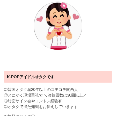
K-POPアイドルオタクです
◎韓国オタク歴20年以上のコテコテ関西人
◎とにかく現場重視で ＼渡韓回数は30回以上／
◎対面サイン会やヨントン経験有
◎オタクで得た知識をお伝えしていきます