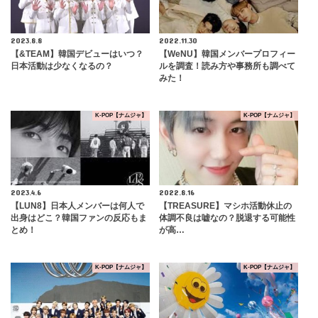
2023.8.8
2022.11.30
【&TEAM】韓国デビューはいつ？
【WeNU】韓国メンバープロフィー
日本活動は少なくなるの？
ルを調査！読み方や事務所も調べて
みた！
K-POP【ナムジャ】
K-POP【ナムジャ】
2023.4.6
2022.8.16
【LUN8】日本人メンバーは何人で
【TREASURE】マシホ活動休止の
出身はどこ？韓国ファンの反応もま
体調不良は嘘なの？脱退する可能性
とめ！
が高…
K-POP【ナムジャ】
K-POP【ナムジャ】