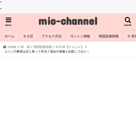
"
"
mio-channel
menu
search
ホーム
オタ活
アクセス方法
ヨントン情報
韓国芸能情報
サイ
HOME
韓 国
韓国芸能情報
K-POP【ナムジャ】
ユソノの整形は目と鼻って本当？過去の画像と比較してみた！