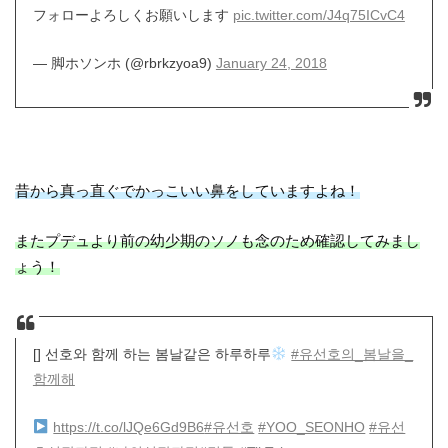
フォローよろしくお願いします
pic.twitter.com/J4q75ICvC4
— 脚ホソンホ (@rbrkzyoa9)
January 24, 2018
昔から真っ直ぐでかっこいい鼻をしていますよね！
またプデュより前の幼少期のソノも念のため確認してみまし
ょう！
[] 선호와 함께 하는 봄날같은 하루하루
#유선호의_봄날을_
함께해
https://t.co/lJQe6Gd9B6
#유선호
#YOO_SEONHO
#유선