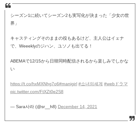
シーズン1に続いてシーズン2も実写化が決まった「少女の世
界」
キャスティングそのままの役もあるけど、主人公はイェナ
で、Weeeklyのジハン、ユソノも出てる！
ABEMAで12/15から日韓同時配信されるから楽しみでしかな
い
https://t.co/hxMXNhg7o6
#manigirl
#소녀의셰계
#webドラマ
pic.twitter.com/FtXZt0e2S8
— Sara사라 (@sr__h8)
December 14, 2021