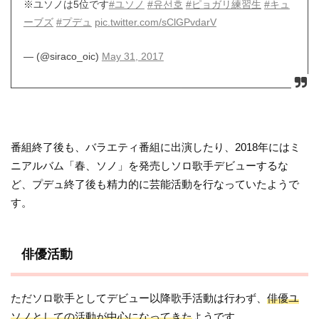
※ユソノは5位です
#ユソノ
#유선호
#ピョガリ練習生
#キュ
ーブズ
#プデュ
pic.twitter.com/sClGPvdarV
— (@siraco_oic)
May 31, 2017
番組終了後も、バラエティ番組に出演したり、2018年にはミ
ニアルバム「春、ソノ」を発売しソロ歌手デビューするな
ど、プデュ終了後も精力的に芸能活動を行なっていたようで
す。
俳優活動
ただソロ歌手としてデビュー以降歌手活動は行わず、
俳優ユ
ソノとしての活動が中心になってきた
ようです。