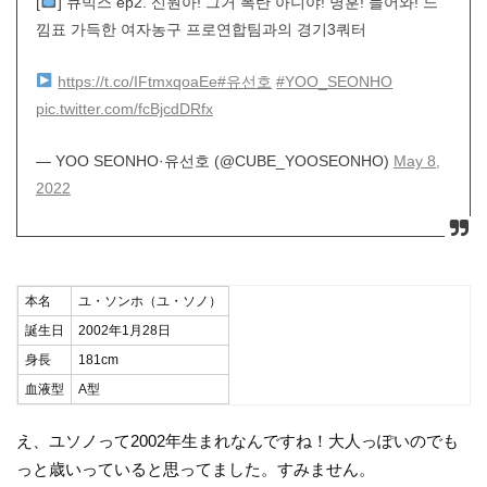
[
] 큐빅스 ep2. 신원아! 그거 폭탄 아니야! 명훈! 들어와! 느
낌표 가득한 여자농구 프로연합팀과의 경기3쿼터
https://t.co/IFtmxqoaEe
#유선호
#YOO_SEONHO
pic.twitter.com/fcBjcdDRfx
— YOO SEONHO·유선호 (@CUBE_YOOSEONHO)
May 8,
2022
本名
ユ・ソンホ（ユ・ソノ）
誕生日
2002年1月28日
身長
181cm
血液型
A型
え、ユソノって2002年生まれなんですね！大人っぽいのでも
っと歳いっていると思ってました。すみません。