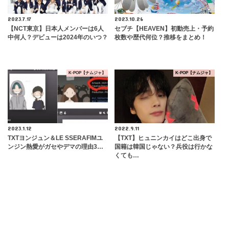
2023.7.17
2023.10.26
【NCT東京】日本人メンバーは6人
セブチ【HEAVEN】初動売上・予約
中何人？デビューは2024年のいつ？
枚数や歴代何位？推移をまとめ！
K-POP【ナムジャ】
K-POP【ナムジャ】
2023.1.12
2022.9.11
TXTヨンジュン＆LE SSERAFIMユ
【TXT】ヒュニンカイはどこ出身で
ンジン熱愛がガセやデマの理由3…
国籍は韓国じゃない？兵役は行かな
くても…