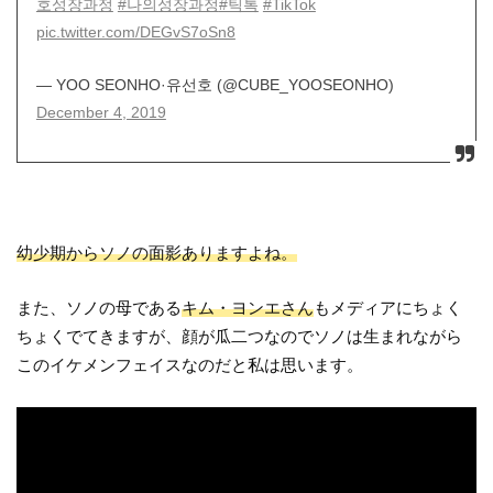
호성장과정
#나의성장과정
#틱톡
#TikTok
pic.twitter.com/DEGvS7oSn8
— YOO SEONHO·유선호 (@CUBE_YOOSEONHO)
December 4, 2019
幼少期からソノの面影ありますよね。
また、ソノの母である
キム・ヨンエさん
もメディアにちょく
ちょくでてきますが、顔が瓜二つなのでソノは生まれながら
このイケメンフェイスなのだと私は思います。