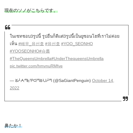
現在のソノがこちらです。
ในเซทชอบ3รูปนี้ รูปอื่นก็ดีแต่3รูปนี้เป็นยูซอนโฮที่เราไม่ค่อย
เห็น
#배우_유선호
#유선호
#YOO_SEONHO
#YOOSEONHO
#슈룹
#TheQueensUmbrella
#UnderThequeensUmbrella
pic.twitter.com/hmvnuRMfve
— ᘜᓿᗅᘉᖶᕿᙍᘉᘜᑗᓿᘉ (@SaGiantPenguin)
October 14,
2022
鼻たか！