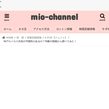
"
"
mio-channel
menu
search
ホーム
オタ活
アクセス方法
ヨントン情報
韓国芸能情報
サイ
HOME
韓 国
韓国芸能情報
K-POP【ナムジャ】
NCTルーカス兵役の可能性があるの？年齢や国籍から調べてみた！