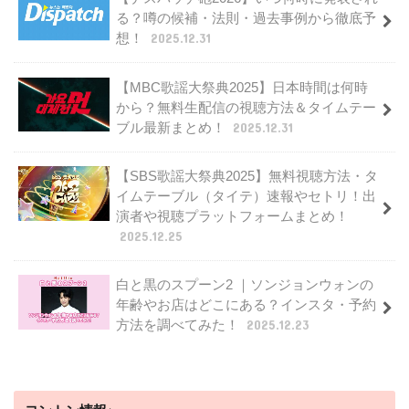
る？噂の候補・法則・過去事例から徹底予
想！
2025.12.31
【MBC歌謡大祭典2025】日本時間は何時
から？無料生配信の視聴方法＆タイムテー
ブル最新まとめ！
2025.12.31
【SBS歌謡大祭典2025】無料視聴方法・タ
イムテーブル（タイテ）速報やセトリ！出
演者や視聴プラットフォームまとめ！
2025.12.25
白と黒のスプーン2 ｜ソンジョンウォンの
年齢やお店はどこにある？インスタ・予約
方法を調べてみた！
2025.12.23