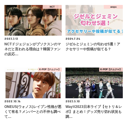
NCT
aespa
2023.3.13
2024.7.26
NCTドジェジョンがブソクスンのマ
ジゼルとジェミンの匂わせ5選！ア
ネだと言われる理由は？韓国ファン
クセサリーや投稿が似てる？
の反応…
K-POP【ナムジャ】
K-POP【ナムジャ】
2022.10.16
2023.5.10
ONEUS(ウォノス)レイブン性格が悪
WayV2023日本ライブ【セトリ＆レ
くて有名？メンバーとの不仲も調べ
ポ】まとめ！グッズ売り切れ状況も
て…
調…