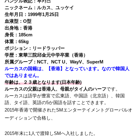
ハングル表記：루카스
ニックネーム：ルカス、ユッケイ
生年月日：1999年1月25日
血液型：O型
出身地：香港
身長：185cm
体重：65kg
ポジション：リードラッパー
学歴：東華三院邱金元中学卒業（香港）
所属グループ：NCT、NCT U、WayV、SuperM
ルーカスの国籍は、【香港】となっています。なので韓国人
ではありません。
年齢は、２３歳となります(日本年齢)
ルーカスの父親は香港人、母親がタイ人のハーフ
です。
ルーカスは語学が豊富で広東語、中国語（北京語）、韓国
語、タイ語、英語の5か国語を話すことできます。
2015年香港で開催されたSMエンターテイメントグローバルオ
ーディションで合格し、
2015年末に1人で渡韓しSMへ入社しました。