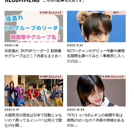
こちらの記事も人気です。
K-POP【ナムジャ】
NCT
2024.1.18
2022.11.21
兵役逃れ【KPOPリーダー】顔画像
NCTヘチャンのデビュー年齢や練習
やグループはどこ？内容もまとめ！
生期間を調べてみた！事務所に入っ
たのは…
K-POP【ナムジャ】
K-POP【ナムジャ】
2023.2.17
2022.10.25
大国男児の現在は日本で活動じゃな
TXT(トゥバ)ボムギュの体調不良は
いの？残ってるメンバーは何人で誰
病気のせいなの？内容や持病がある
なのか調…
のか…