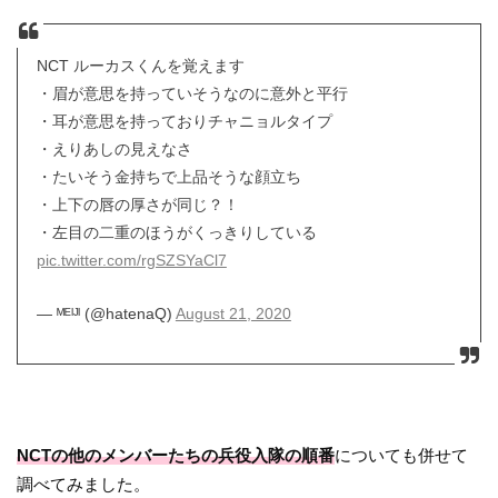
NCT ルーカスくんを覚えます
・眉が意思を持っていそうなのに意外と平行
・耳が意思を持っておりチャニョルタイプ
・えりあしの見えなさ
・たいそう金持ちで上品そうな顔立ち
・上下の唇の厚さが同じ？！
・左目の二重のほうがくっきりしている
pic.twitter.com/rgSZSYaCl7
— ᴹᴱᴵᴶᴵ (@hatenaQ)
August 21, 2020
NCTの他のメンバーたちの兵役入隊の順番
についても併せて
調べてみました。