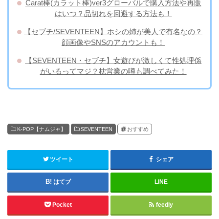
Carat棒(カラット棒)ver3グローバルで購入方法や再販
はいつ？品切れを回避する方法も！
【セブチ/SEVENTEEN】ホシの姉が美人で有名なの？
顔画像やSNSのアカウントも！
【SEVENTEEN・セブチ】女遊びが激しくて性処理係
がいるってマジ？枕営業の噂も調べてみた！
K-POP【ナムジャ】
SEVENTEEN
おすすめ
ツイート
シェア
はてブ
LINE
Pocket
feedly