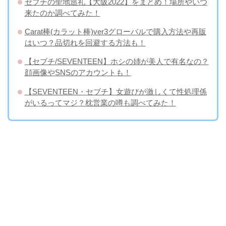
セブチの聖地巡礼【大阪2022】をまとめ！場所やいつ
来たのか調べてみた！
Carat棒(カラット棒)ver3グローバルで購入方法や再販
はいつ？品切れを回避する方法も！
【セブチ/SEVENTEEN】ホシの姉が美人で有名なの？
顔画像やSNSのアカウントも！
【SEVENTEEN・セブチ】女遊びが激しくて性処理係
がいるってマジ？枕営業の噂も調べてみた！