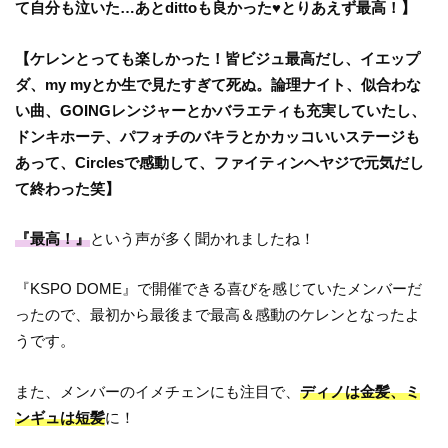
て自分も泣いた…あとdittoも良かった♥とりあえず最高！】
【ケレンとっても楽しかった！皆ビジュ最高だし、イエップ
ダ、my myとか生で見たすぎて死ぬ。論理ナイト、似合わな
い曲、GOINGレンジャーとかバラエティも充実していたし、
ドンキホーテ、パフォチのバキラとかカッコいいステージも
あって、Circlesで感動して、ファイティンヘヤジで元気だし
て終わった笑】
『最高！』
という声が多く聞かれましたね！
『KSPO DOME』で開催できる喜びを感じていたメンバーだ
ったので、最初から最後まで最高＆感動のケレンとなったよ
うです。
また、メンバーのイメチェンにも注目で、
ディノは金髪、ミ
ンギュは短髪
に！