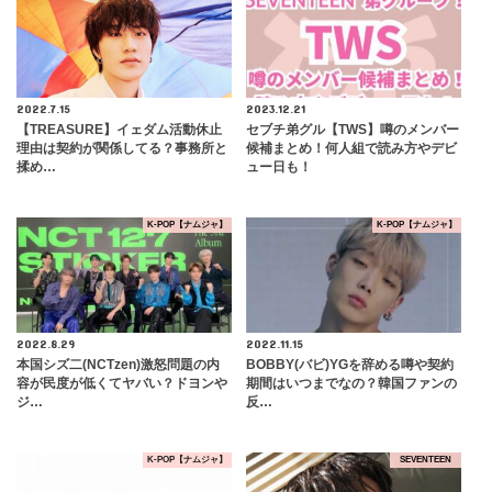
2022.7.15
2023.12.21
【TREASURE】イェダム活動休止
セブチ弟グル【TWS】噂のメンバー
理由は契約が関係してる？事務所と
候補まとめ！何人組で読み方やデビ
揉め…
ュー日も！
K-POP【ナムジャ】
K-POP【ナムジャ】
2022.8.29
2022.11.15
本国シズ二(NCTzen)激怒問題の内
BOBBY(バビ)YGを辞める噂や契約
容が民度が低くてヤバい？ドヨンや
期間はいつまでなの？韓国ファンの
ジ…
反…
K-POP【ナムジャ】
SEVENTEEN