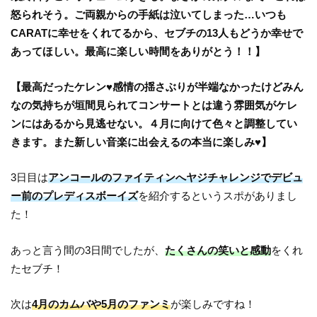
怒られそう。ご両親からの手紙は泣いてしまった…いつも
CARATに幸せをくれてるから、セブチの13人もどうか幸せで
あってほしい。最高に楽しい時間をありがとう！！】
【最高だったケレン♥感情の揺さぶりが半端なかったけどみん
なの気持ちが垣間見られてコンサートとは違う雰囲気がケレ
ンにはあるから見逃せない。４月に向けて色々と調整してい
きます。また新しい音楽に出会えるの本当に楽しみ♥】
3日目は
アンコールのファイティンへヤジチャレンジで
デビュ
ー前のプレディスボーイズ
を紹介するというスポがありまし
た！
あっと言う間の3日間でしたが、
たくさんの笑いと感動
をくれ
たセブチ！
次は
4月のカムバや5月のファンミ
が楽しみですね！