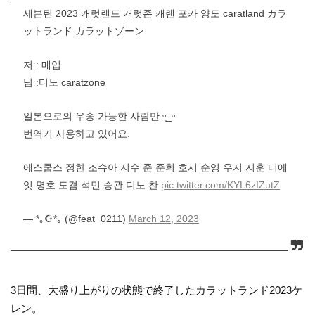
세븐틴 2023 캐럿랜드 캐럿존 캐랜 포카 양도 caratland カラ
ットランド カラットゾーン
저 : 매입
님 :디노 caratzone
일본으로의 우송 가능한 사람만 ᵕ̩_ᵕ
번역기 사용하고 있어요.
에스쿱스 정한 조슈아 지수 준 준휘 호시 순영 우지 지훈 디에
잇 명호 도겸 석민 승관 디노 찬
pic.twitter.com/KYL6zIZutZ
— *｡☪︎*｡ (@feat_0211)
March 12, 2023
3日間、大盛り上がりの状態で終了したカラットランド2023ケ
レン。