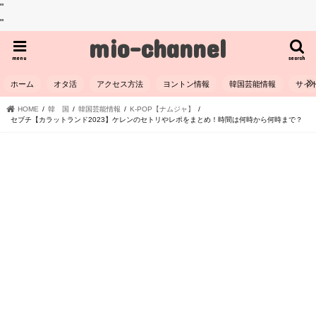
"
"
mio-channel
menu
search
ホーム
オタ活
アクセス方法
ヨントン情報
韓国芸能情報
サイ
HOME
韓 国
韓国芸能情報
K-POP【ナムジャ】
セブチ【カラットランド2023】ケレンのセトリやレポをまとめ！時間は何時から何時まで？