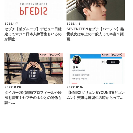
2023.11.7
2023.1.12
セブチ【弟グループ】デビュー日確
SEVENTEENセブチ【バーノン】熱
定ってマジ？日本人練習生もいるの
愛彼女は年上の一般人って本当？顔
か調査！
画…
K-POP【ナムジャ】
K-POP【ナムジャ】
2022.11.28
2022.12.16
タイガーJK(韓国)プロフィールや経
【NMIXXソリュン&YOUNITEギョン
歴を調査！セブチのホシとの関係も
ムン】交際は練習生の時からって…
調べ…