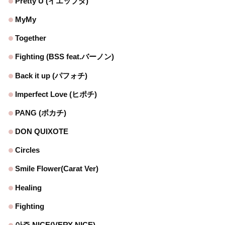
Pretty U (イエップダ)
MyMy
Together
Fighting (BSS feat.バーノン)
Back it up (パフォチ)
Imperfect Love (ヒポチ)
PANG (ボカチ)
DON QUIXOTE
Circles
Smile Flower(Carat Ver)
Healing
Fighting
아주 NICE(VERY NICE)