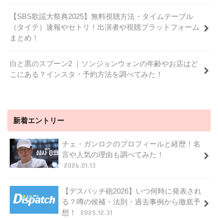
【SBS歌謡大祭典2025】無料視聴方法・タイムテーブル
（タイテ）速報やセトリ！出演者や視聴プラットフォーム
まとめ！
白と黒のスプーン2 ｜ソンジョンウォンの年齢やお店はど
こにある？インスタ・予約方法を調べてみた！
新着エントリー
チェ・ガンロクのプロフィールと経歴！名
言や人気の理由も調べてみた！
2026.01.13
【デスパッチ砲2026】いつ何時に発表され
る？噂の候補・法則・過去事例から徹底予
想！
2025.12.31