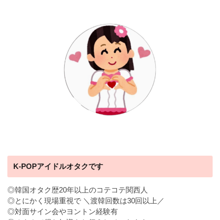
K-POPアイドルオタクです
◎韓国オタク歴20年以上のコテコテ関西人
◎とにかく現場重視で ＼渡韓回数は30回以上／
◎対面サイン会やヨントン経験有