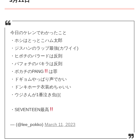
今日のケレンでわかったこと
・ホシはとっとこハム太郎
・ジスハンのラップ最強(カワイイ)
・ヒポチのバラードは反則
・パフォチのバキラは反則
・ボカチのPANG
は罪
・ドギョムやっぱり声でかい
・ドンキホーテ衣装めちゃいい
・ウジさんが1番泣き虫(((
・SEVENTEEN最高
— (@lee_pokko)
March 11, 2023