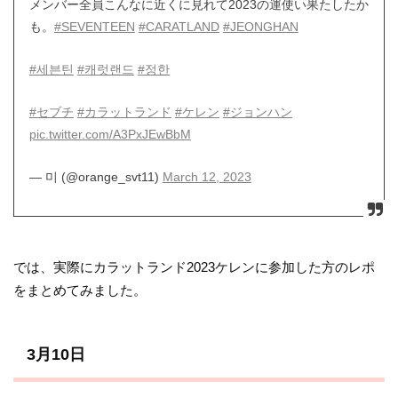
メンバー全員こんなに近くに見れて2023の運使い果たしたか
も。
#SEVENTEEN
#CARATLAND
#JEONGHAN
#세븐틴
#캐럿랜드
#정한
#セブチ
#カラットランド
#ケレン
#ジョンハン
pic.twitter.com/A3PxJEwBbM
— 미 (@orange_svt11)
March 12, 2023
では、実際にカラットランド2023ケレンに参加した方のレポ
をまとめてみました。
3月10日