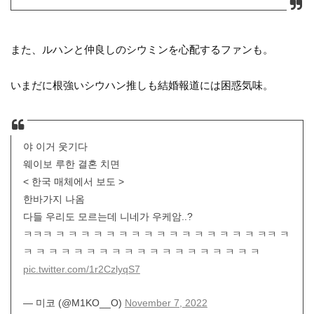
また、ルハンと仲良しのシウミンを心配するファンも。
いまだに根強いシウハン推しも結婚報道には困惑気味。
야 이거 웃기다
웨이보 루한 결혼 치면
< 한국 매체에서 보도 >
한바가지 나옴
다들 우리도 모르는데 니네가 우케암..?
ㅋㅋㅋ ㅋ ㅋ ㅋ ㅋ ㅋ ㅋ ㅋ ㅋ ㅋ ㅋ ㅋ ㅋ ㅋ ㅋ ㅋ ㅋ ㅋㅋ ㅋ
ㅋ ㅋ ㅋ ㅋ ㅋ ㅋ ㅋ ㅋ ㅋ ㅋ ㅋ ㅋ ㅋ ㅋ ㅋ ㅋ ㅋ ㅋ ㅋ
pic.twitter.com/1r2CzlyqS7
— 미코 (@M1KO__O)
November 7, 2022