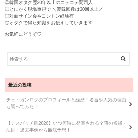
◎韓国オタク歴20年以上のコテコテ関西人
◎とにかく現場重視で ＼渡韓回数は30回以上／
◎対面サイン会やヨントン経験有
◎オタクで得た知識をお伝えしていきます
お気軽にどうぞ♡
最近の投稿
チェ・ガンロクのプロフィールと経歴！名言や人気の理由
も調べてみた！
【デスパッチ砲2026】いつ何時に発表される？噂の候補・
法則・過去事例から徹底予想！