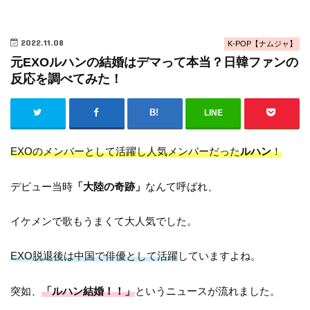
2022.11.08
K-POP【ナムジャ】
元EXOルハンの結婚はデマって本当？日韓ファンの
反応を調べてみた！
LINE
EXOのメンバーとして活躍し人気メンバーだった
ルハン
！
デビュー当時
「大陸の奇跡」
なんて呼ばれ、
イケメンで歌もうまくて大人気でした。
EXO脱退後は中国で俳優として活躍
していますよね。
突如、
「ルハン結婚！！」
というニュースが流れました。