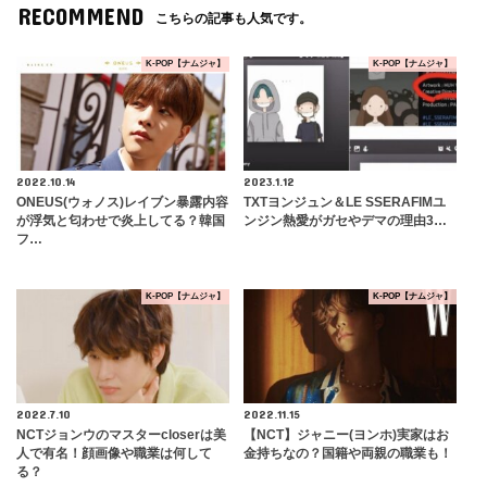
RECOMMEND
こちらの記事も人気です。
K-POP【ナムジャ】
K-POP【ナムジャ】
2022.10.14
2023.1.12
ONEUS(ウォノス)レイブン暴露内容
TXTヨンジュン＆LE SSERAFIMユ
が浮気と匂わせで炎上してる？韓国
ンジン熱愛がガセやデマの理由3…
フ…
K-POP【ナムジャ】
K-POP【ナムジャ】
2022.7.10
2022.11.15
NCTジョンウのマスターcloserは美
【NCT】ジャニー(ヨンホ)実家はお
人で有名！顔画像や職業は何して
金持ちなの？国籍や両親の職業も！
る？