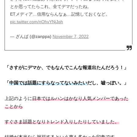
とか思ってたらこれ、全てデマだったね。
ETメディア…信用ならんなぁ…記憶しておくなど。
pic.twitter.com/nOhvYNjJqh
— ざんぱ (@zanppa)
November 7, 2022
「さすがにデマか、でもなんでこんな報道出たんだろう！」
「
中国では話題にすらなってないみたい
だし、嘘っぽい。」
上記のように
日本ではルハンはかなり人気メンバーであった
ことから
すぐさま話題となりトレンド入りしたりしていました。
結婚が本当なら祝福するという声も多かった
印象です。