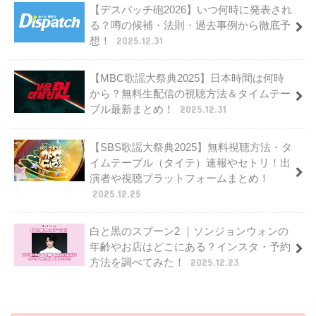
【デスパッチ砲2026】いつ何時に発表され
る？噂の候補・法則・過去事例から徹底予
想！
2025.12.31
【MBC歌謡大祭典2025】日本時間は何時
から？無料生配信の視聴方法＆タイムテー
ブル最新まとめ！
2025.12.31
【SBS歌謡大祭典2025】無料視聴方法・タ
イムテーブル（タイテ）速報やセトリ！出
演者や視聴プラットフォームまとめ！
2025.12.25
白と黒のスプーン2 ｜ソンジョンウォンの
年齢やお店はどこにある？インスタ・予約
方法を調べてみた！
2025.12.23