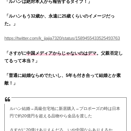
「ルハンは絶対本人から報告するタイプ！」
「ルハンもう32歳か、永遠に25歳くらいのイメージだっ
た。」
https://twitter.com/k_jiajia7320/status/1589455433525493763
「さすがに
中国メディアからじゃないのはデマ
。父親否定し
てるって本当？」
「普通に結婚ならめでたいし、5年も付き合って結婚とか素
敵！」
ルハン結婚→高級住宅地に新居購入→プロポーズの時は日本
円で約20億円を超える品物やら金品を渡した
さすがに20億はありえんだろ、いや中国ならありえるか、、