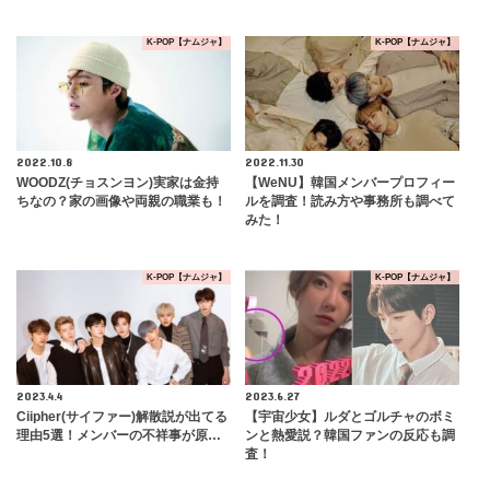
K-POP【ナムジャ】
K-POP【ナムジャ】
2022.10.8
2022.11.30
WOODZ(チョスンヨン)実家は金持
【WeNU】韓国メンバープロフィー
ちなの？家の画像や両親の職業も！
ルを調査！読み方や事務所も調べて
みた！
K-POP【ナムジャ】
K-POP【ナムジャ】
2023.4.4
2023.6.27
Ciipher(サイファー)解散説が出てる
【宇宙少女】ルダとゴルチャのボミ
理由5選！メンバーの不祥事が原…
ンと熱愛説？韓国ファンの反応も調
査！