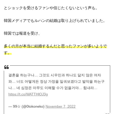
とショックを受けるファンや信じたくないという声も。
韓国メディアでもルハンの結婚は取り上げられていました。
韓国では報道を受け、
多くの方が本当に結婚するんだと思ったファンが多いようで
す。
결혼을 하는구나… 그것도 시우민과 하나도 닮지 않은 여자
와… 너도 어떻게든 정상 가정을 일궈보겠다고 발악을 하는구
나… 네 심정은 아무도 이해할 수가 없을거야… 힘내라…
https://t.co/WATTHlOJ3g
— 99☆ (@0tokoneko)
November 7, 2022