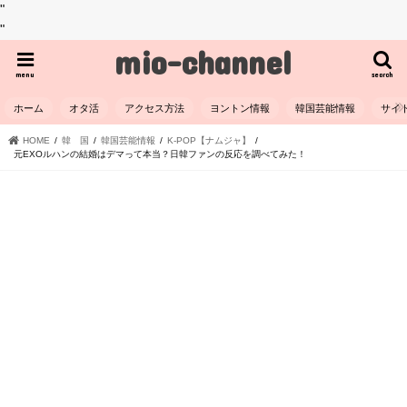
"
"
mio-channel
menu
search
ホーム
オタ活
アクセス方法
ヨントン情報
韓国芸能情報
サイ
HOME
韓 国
韓国芸能情報
K-POP【ナムジャ】
元EXOルハンの結婚はデマって本当？日韓ファンの反応を調べてみた！