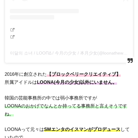
이달의 소녀 / LOOΠΔ / 今月の少女 / 本月少女(@loonatheworld)がシェアした投稿
2016年に創立された
【ブロックベリークリエイティブ】
所属アイドルは
LOONA(今月の少女)以外にいません。
韓国の芸能事務所の中では弱小事務所ですが
LOONAのおかげでなんとか持ってる事務所と言えそうです
ね。
LOONAって元々は
SMエンタのイスマンがプロデュース
して
いたので