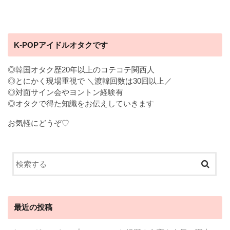
K-POPアイドルオタクです
◎韓国オタク歴20年以上のコテコテ関西人
◎とにかく現場重視で ＼渡韓回数は30回以上／
◎対面サイン会やヨントン経験有
◎オタクで得た知識をお伝えしていきます
お気軽にどうぞ♡
最近の投稿