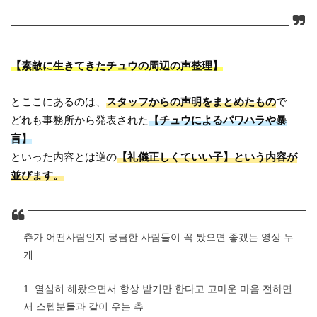
【素敵に生きてきたチュウの周辺の声整理】
とここにあるのは、
スタッフからの声明をまとめたもの
で
どれも事務所から発表された
【チュウによるパワハラや暴
言】
といった内容とは逆の
【礼儀正しくていい子】という内容が
並びます。
츄가 어떤사람인지 궁금한 사람들이 꼭 봤으면 좋겠는 영상 두
개
1. 열심히 해왔으면서 항상 받기만 한다고 고마운 마음 전하면
서 스텝분들과 같이 우는 츄