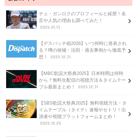
チェ・ガンロクのプロフィールと経歴！名
言や人気の理由も調べてみた！
2026.01.13
【デスパッチ砲2026】いつ何時に発表され
る？噂の候補・法則・過去事例から徹底予
想！
2025.12.31
【MBC歌謡大祭典2025】日本時間は何時
から？無料生配信の視聴方法＆タイムテー
ブル最新まとめ！
2025.12.31
【SBS歌謡大祭典2025】無料視聴方法・タ
イムテーブル（タイテ）速報やセトリ！出
演者や視聴プラットフォームまとめ！
2025.12.25