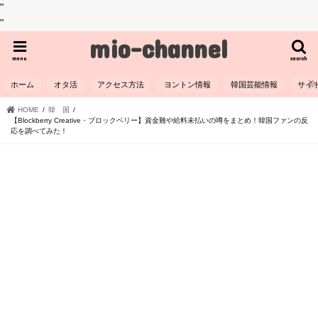
"
"
mio-channel
menu
search
ホーム
オタ活
アクセス方法
ヨントン情報
韓国芸能情報
サイ
HOME
韓 国
【Blockberry Creative・ブロックベリー】資金難や給料未払いの噂をまとめ！韓国ファンの反
応を調べてみた！