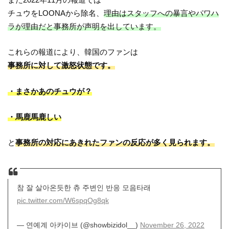
チュウをLOONAから除名、
理由はスタッフへの暴言やパワハ
ラが理由だと事務所が声明を出しています。
これらの報道により、韓国のファンは
事務所に対して激怒状態です。
・まさかあのチュウが？
・馬鹿馬鹿しい
と
事務所の対応にあきれたファンの反応が多く見られます。
참 잘 살아온듯한 츄 주변인 반응 모음타래
pic.twitter.com/W6spqOg8qk
— 연예계 아카이브 (@showbizidol__)
November 26, 2022