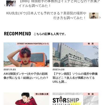
【BIBI】韓国歌手の事務所はイェナと同じなの？所属ア
イドルを調べてみた！
KIU先生(ギウ)日本人でも予約できる？美容院の場所や
行き方を調べてみた！
RECOMMEND
こちらの記事も人気です。
STREET WOMAN FIGHTER(スウパ)
韓 国
2021.11.25
2023.4.20
AIKI(韓国ダンサー)夫や子供の顔画
【アサン病院】ソウルの場所や葬儀
像が気になる！結婚はいつしたの？
室はどこ？故人名が掲載されてる
URLも調…
韓☆俳優&女優
韓 国