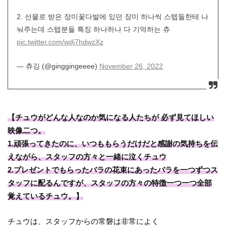
2. 선물로 받은 장미꽃다발에 있던 장미 하나씩 스텝들한테 나
눠주는데 스텝분들 특징 하나하나 다 기억하는 츄
pic.twitter.com/wdj7hdwzXz
— 츄깅 (@ginggingeeee)
November 26, 2022
【チュウがどんな人なのか気になる人たちが 必ず見てほしい
映像二つ。
1.頑張ってきたのに、いつももらうだけだと感謝の気持ちを伝
えながら、スタッフの方々と一緒に泣くチュウ
2.プレゼントでもらったバラの花束にあったバラを一つずつス
タッフに配るんですが、スタッフの方々の特徴一つ一つ全部
覚えているチュウ。】
チュウは、スタッフからの常磐は非常によく