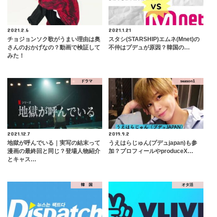
2021.2.6
2021.1.21
チョジョンソク歌がうまい理由は奥
スタシ(STARSHIP)エムネ(Mnet)の
さんのおかげなの？動画で検証して
不仲はプデュが原因？韓国の…
みた！
ドラマ
season1
2021.12.7
2019.9.2
地獄が呼んでいる｜実写の結末って
うえはらじゅん(プデュjapan)も参
漫画の最終回と同じ？登場人物紹介
加？プロフィールやproduceX…
とキャス…
韓 国
オタ活