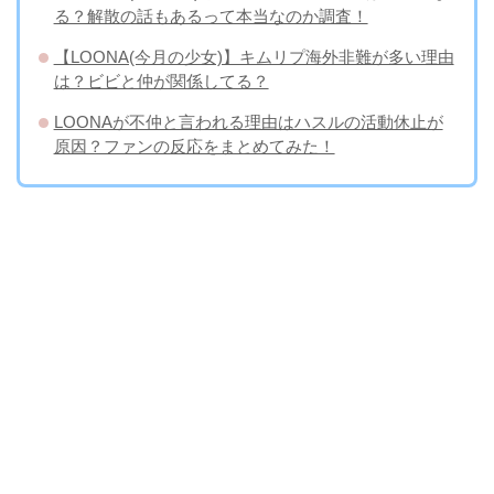
る？解散の話もあるって本当なのか調査！
【LOONA(今月の少女)】キムリプ海外非難が多い理由
は？ビビと仲が関係してる？
LOONAが不仲と言われる理由はハスルの活動休止が
原因？ファンの反応をまとめてみた！