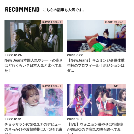
RECOMMEND
こちらの記事も人気です。
K-POP【ヨジャ】
K-POP【ヨジャ】
2022.12.26
2022.7.22
New Jeans本国人気やレートの高さ
【NewJeans】キムミンジ身長体重
はどれくらい？日本人気と比べてみ
年齢のプロフィール！ポジションは
た！
ダ…
K-POP【ヨジャ】
IVE
2022.12.12
2022.10.8
チョッサラン(CSR)ユナのデビュー
【IVE】ウォニョン激やせは拒食症
のきっかけや渡韓時期はいつ頃？練
が原因なの？病気の噂も調べてみ