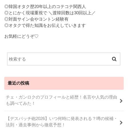
◎韓国オタク歴20年以上のコテコテ関西人
◎とにかく現場重視で ＼渡韓回数は30回以上／
◎対面サイン会やヨントン経験有
◎オタクで得た知識をお伝えしていきます
お気軽にどうぞ♡
最近の投稿
チェ・ガンロクのプロフィールと経歴！名言や人気の理由
も調べてみた！
【デスパッチ砲2026】いつ何時に発表される？噂の候補・
法則・過去事例から徹底予想！