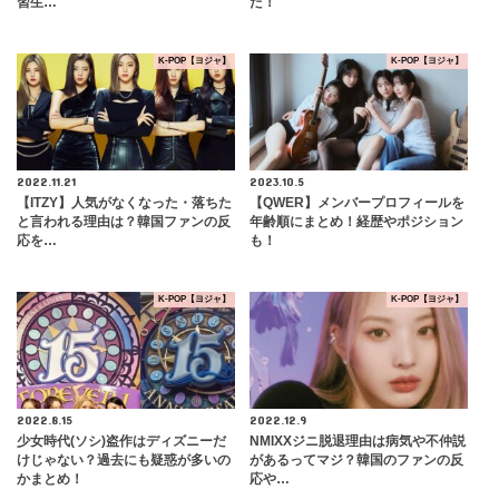
習生…
た！
K-POP【ヨジャ】
K-POP【ヨジャ】
2022.11.21
2023.10.5
【ITZY】人気がなくなった・落ちた
【QWER】メンバープロフィールを
と言われる理由は？韓国ファンの反
年齢順にまとめ！経歴やポジション
応を…
も！
K-POP【ヨジャ】
K-POP【ヨジャ】
2022.8.15
2022.12.9
少女時代(ソシ)盗作はディズニーだ
NMIXXジニ脱退理由は病気や不仲説
けじゃない？過去にも疑惑が多いの
があるってマジ？韓国のファンの反
かまとめ！
応や…