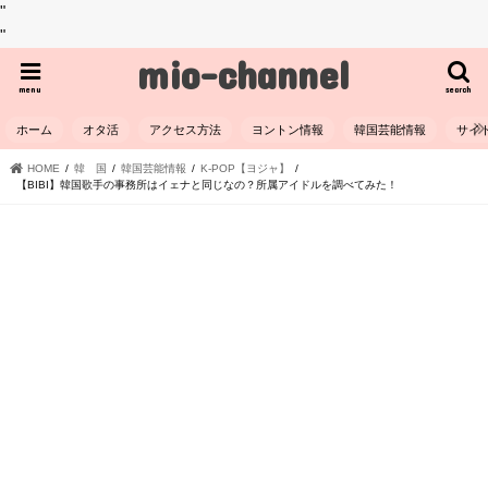
"
"
mio-channel
menu
search
ホーム
オタ活
アクセス方法
ヨントン情報
韓国芸能情報
サイ
HOME
韓 国
韓国芸能情報
K-POP【ヨジャ】
【BIBI】韓国歌手の事務所はイェナと同じなの？所属アイドルを調べてみた！