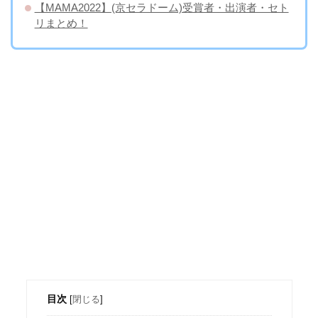
【MAMA2022】(京セラドーム)受賞者・出演者・セト
リまとめ！
目次
[
閉じる
]