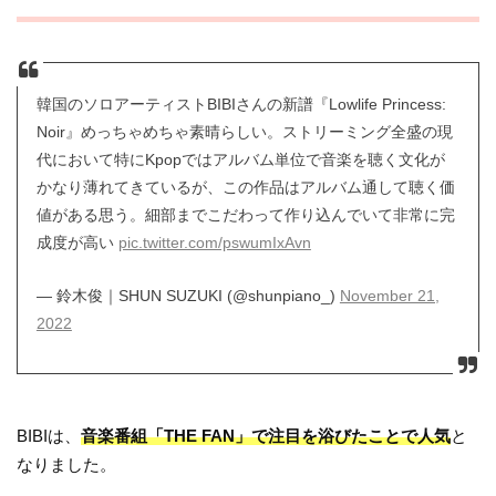
韓国のソロアーティストBIBIさんの新譜『Lowlife Princess:
Noir』めっちゃめちゃ素晴らしい。ストリーミング全盛の現
代において特にKpopではアルバム単位で音楽を聴く文化が
かなり薄れてきているが、この作品はアルバム通して聴く価
値がある思う。細部までこだわって作り込んでいて非常に完
成度が高い
pic.twitter.com/pswumIxAvn
— 鈴木俊｜SHUN SUZUKI (@shunpiano_)
November 21,
2022
BIBIは、
音楽番組「THE FAN」で注目を浴びたことで人気
と
なりました。