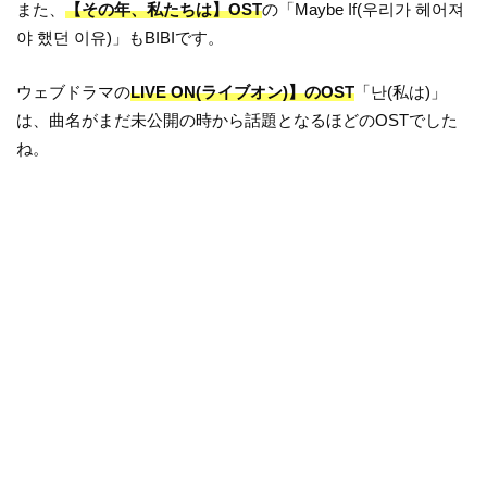
また、
【その年、私たちは】OST
の「Maybe If(우리가 헤어져
야 했던 이유)」もBIBIです。
ウェブドラマの
LIVE ON(ライブオン)】のOST
「난(私は)」
は、曲名がまだ未公開の時から話題となるほどのOSTでした
ね。