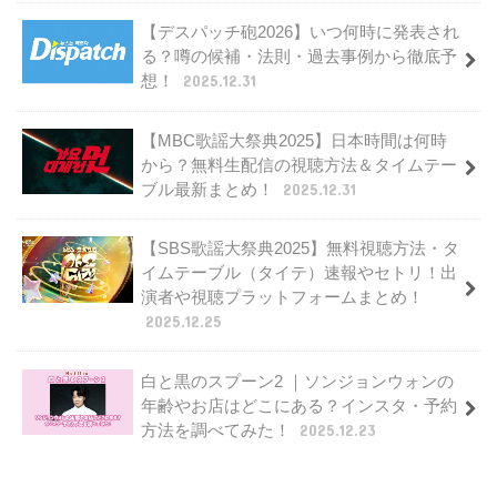
【デスパッチ砲2026】いつ何時に発表され
る？噂の候補・法則・過去事例から徹底予
想！
2025.12.31
【MBC歌謡大祭典2025】日本時間は何時
から？無料生配信の視聴方法＆タイムテー
ブル最新まとめ！
2025.12.31
【SBS歌謡大祭典2025】無料視聴方法・タ
イムテーブル（タイテ）速報やセトリ！出
演者や視聴プラットフォームまとめ！
2025.12.25
白と黒のスプーン2 ｜ソンジョンウォンの
年齢やお店はどこにある？インスタ・予約
方法を調べてみた！
2025.12.23