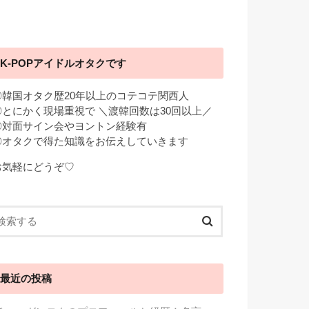
K-POPアイドルオタクです
◎韓国オタク歴20年以上のコテコテ関西人
◎とにかく現場重視で ＼渡韓回数は30回以上／
◎対面サイン会やヨントン経験有
◎オタクで得た知識をお伝えしていきます
お気軽にどうぞ♡
最近の投稿