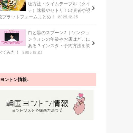
聴方法・タイムテーブル（タイ
テ）速報やセトリ！出演者や視
聴プラットフォームまとめ！
2025.12.25
白と黒のスプーン2 ｜ソンジョ
ンウォンの年齢やお店はどこに
ある？インスタ・予約方法を調
べてみた！
2025.12.23
ヨントン情報↓