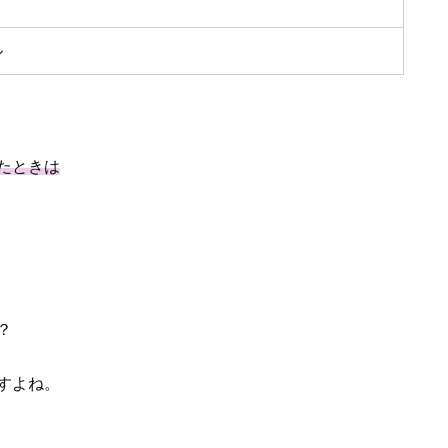
ル
たときは
？
すよね。