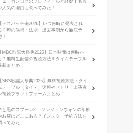
チェ・ガンロクのプロフィールと経歴！名言
や人気の理由も調べてみた！
【デスパッチ砲2026】いつ何時に発表され
る？噂の候補・法則・過去事例から徹底予
想！
【MBC歌謡大祭典2025】日本時間は何時か
ら？無料生配信の視聴方法＆タイムテーブル
最新まとめ！
【SBS歌謡大祭典2025】無料視聴方法・タイ
ムテーブル（タイテ）速報やセトリ！出演者
や視聴プラットフォームまとめ！
白と黒のスプーン2 ｜ソンジョンウォンの年齢
やお店はどこにある？インスタ・予約方法を
調べてみた！