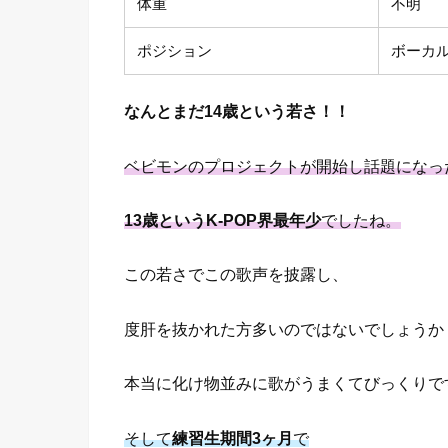
体重
不明
ポジション
ボーカ
なんとまだ14歳という若さ！！
ベビモンのプロジェクトが開始し話題になっ
13歳というK-POP界最年少
でしたね。
この若さでこの歌声を披露し、
度肝を抜かれた方多いのではないでしょうか
本当に化け物並みに歌がうまくてびっくりで
そして
練習生期間3ヶ月
で