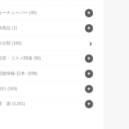
ユーチューバー
(45)
新商品
(1)
未分類
(160)
美容・コスメ関連
(90)
芸能情報-日本-
(598)
銀行
(163)
韓 国
(3,251)