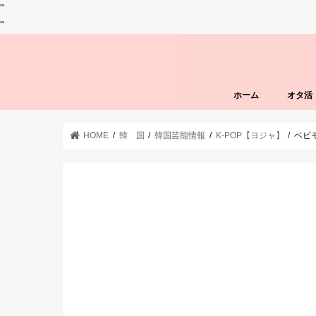
"
"
ホーム
オタ活
HOME
韓 国
韓国芸能情報
K-POP【ヨジャ】
ベビ