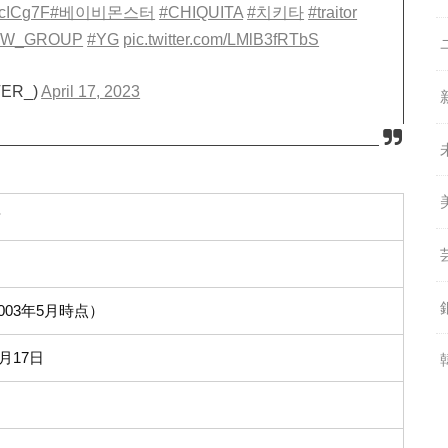
qcICg7F
#베이비몬스터
#CHIQUITA
#치키타
#traitor
EW_GROUP
#YG
pic.twitter.com/LMlB3fRTbS
ER_)
April 17, 2023
タ
2003年5月時点）
2月17日