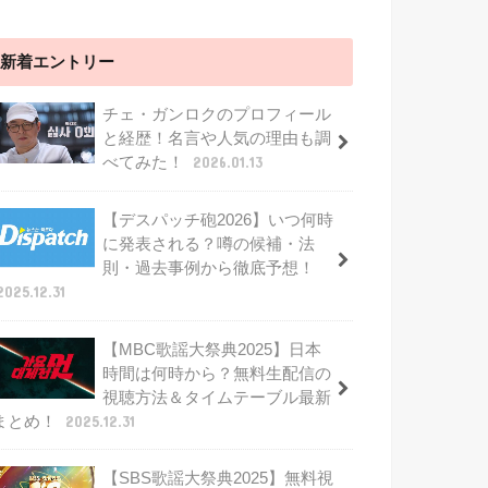
新着エントリー
チェ・ガンロクのプロフィール
と経歴！名言や人気の理由も調
べてみた！
2026.01.13
【デスパッチ砲2026】いつ何時
に発表される？噂の候補・法
則・過去事例から徹底予想！
2025.12.31
【MBC歌謡大祭典2025】日本
時間は何時から？無料生配信の
視聴方法＆タイムテーブル最新
まとめ！
2025.12.31
【SBS歌謡大祭典2025】無料視