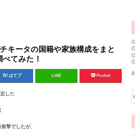
ER)チキータの国籍や家族構成をまと
調べてみた！
はてブ
LINE
Pocket
決定した
R
は衝撃でしたが、