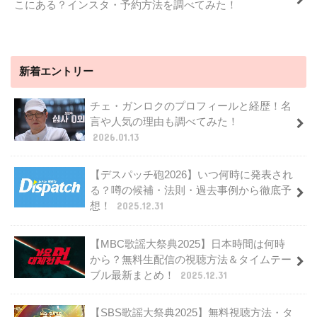
こにある？インスタ・予約方法を調べてみた！
新着エントリー
チェ・ガンロクのプロフィールと経歴！名
言や人気の理由も調べてみた！
2026.01.13
【デスパッチ砲2026】いつ何時に発表され
る？噂の候補・法則・過去事例から徹底予
想！
2025.12.31
【MBC歌謡大祭典2025】日本時間は何時
から？無料生配信の視聴方法＆タイムテー
ブル最新まとめ！
2025.12.31
【SBS歌謡大祭典2025】無料視聴方法・タ