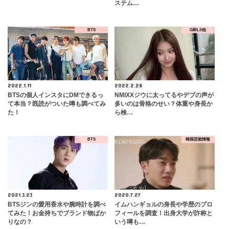
ステム…
BTS
GIRLS他
2022.1.11
2022.2.28
BTSの個人インスタにDMできるっ
NMIXXジウに太ってるやデブの声が
て本当？既読がついた噂も調べてみ
多いのは骨格のせい？体重や身長か
た！
ら検…
BTS
韓国芸能情報
2021.3.23
2020.7.27
BTSジンの愛用香水や腕時計を調べ
イムハンギョルの身長や学歴のプロ
てみた！お金持ちでブランド物ばか
フィールを調査！出身大学が詐称と
りなの？
いう噂も…