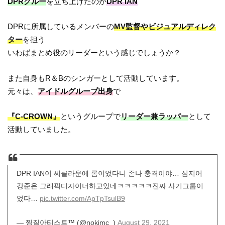
DPRクルー
を立ち上げたのが
DPR IAN
DPRに所属しているメンバーの
MV監督やビジュアルディレク
ター
を担う
いわばまとめ役のリーダーという感じでしょうか？
また自身もR＆Bのシンガーとして活動しています。
元々は、
アイドルグループ出身
で
『C-CROWN』
というグループで
リーダー兼ラッパー
として
活動していました。
DPR IAN이 씨클라운에 롬이었다니 존나 충격이야… 심지어
강준은 그래픽디자이너하고있네ㅋㅋㅋㅋㅋ진짜 사기그룹이
었다…
pic.twitter.com/ApTpTsulB9
— 찜질아티스트™ (@nokimc_)
August 29, 2021