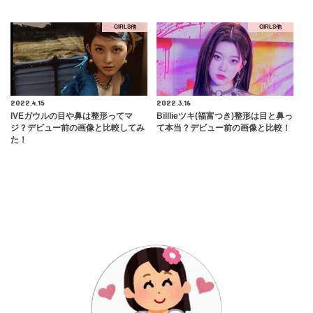
GIRLS他
GIRLS他
2022.4.15
2022.3.16
IVEガウルの目や鼻は整形ってマ
Billlieツキ(福富つき)整形は目と鼻っ
ジ？デビュー前の画像と比較してみ
て本当？デビュー前の画像と比較！
た！