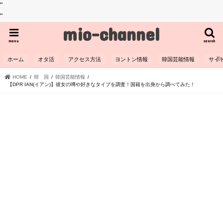
"
"
mio-channel
menu
search
ホーム
オタ活
アクセス方法
ヨントン情報
韓国芸能情報
サイ
HOME
韓 国
韓国芸能情報
【DPR IAN(イアン)】彼女の噂や好きなタイプを調査！国籍を出身から調べてみた！