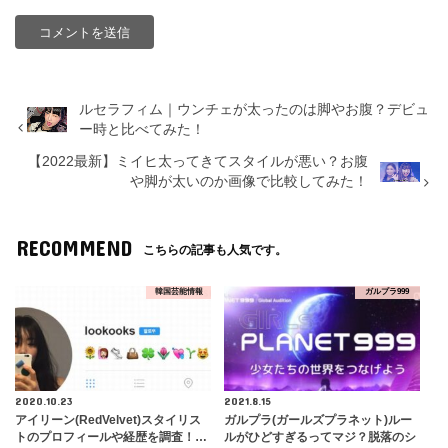
ルセラフィム｜ウンチェが太ったのは脚やお腹？デビュ
ー時と比べてみた！
【2022最新】ミイヒ太ってきてスタイルが悪い？お腹
や脚が太いのか画像で比較してみた！
RECOMMEND
こちらの記事も人気です。
韓国芸能情報
ガルプラ999
2020.10.23
2021.8.15
アイリーン(RedVelvet)スタイリス
ガルプラ(ガールズプラネット)ルー
トのプロフィールや経歴を調査！…
ルがひどすぎるってマジ？脱落のシ