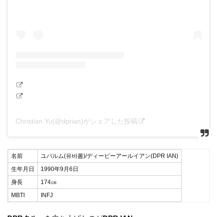
Christian Yu(@dprian)がシェアした投稿
名前
ユバルム(유바롬)/ディーピーアールイアン(DPR IAN)
生年月日
1990年9月6日
身長
174㎝
MBTI
INFJ