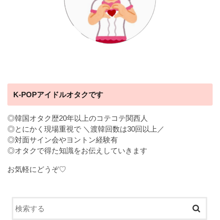
K-POPアイドルオタクです
◎韓国オタク歴20年以上のコテコテ関西人
◎とにかく現場重視で ＼渡韓回数は30回以上／
◎対面サイン会やヨントン経験有
◎オタクで得た知識をお伝えしていきます
お気軽にどうぞ♡