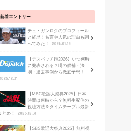
新着エントリー
チェ・ガンロクのプロフィール
と経歴！名言や人気の理由も調
べてみた！
2026.01.13
【デスパッチ砲2026】いつ何時
に発表される？噂の候補・法
則・過去事例から徹底予想！
2025.12.31
【MBC歌謡大祭典2025】日本
時間は何時から？無料生配信の
視聴方法＆タイムテーブル最新
まとめ！
2025.12.31
【SBS歌謡大祭典2025】無料視