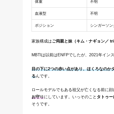
体重
不明
血液型
不明
ポジション
シンガーソン
家族構成は
ご両親と妹（キム・ナギョン／ trip
MBTIは以前はENFPでしたが、2021年イ
目の下に2つの赤い点があり、ほくろなのか
る
んです。
ロールモデルでもある祖父が亡くなる前に顔
お守り
にしています。いっそのこと
タトゥー
そうです。