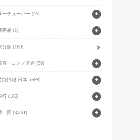
ユーチューバー
(45)
新商品
(1)
未分類
(160)
美容・コスメ関連
(90)
芸能情報-日本-
(598)
銀行
(163)
韓 国
(3,251)