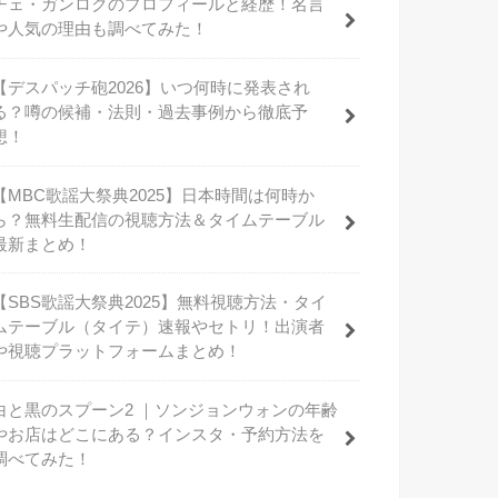
チェ・ガンロクのプロフィールと経歴！名言
や人気の理由も調べてみた！
【デスパッチ砲2026】いつ何時に発表され
る？噂の候補・法則・過去事例から徹底予
想！
【MBC歌謡大祭典2025】日本時間は何時か
ら？無料生配信の視聴方法＆タイムテーブル
最新まとめ！
【SBS歌謡大祭典2025】無料視聴方法・タイ
ムテーブル（タイテ）速報やセトリ！出演者
や視聴プラットフォームまとめ！
白と黒のスプーン2 ｜ソンジョンウォンの年齢
やお店はどこにある？インスタ・予約方法を
調べてみた！