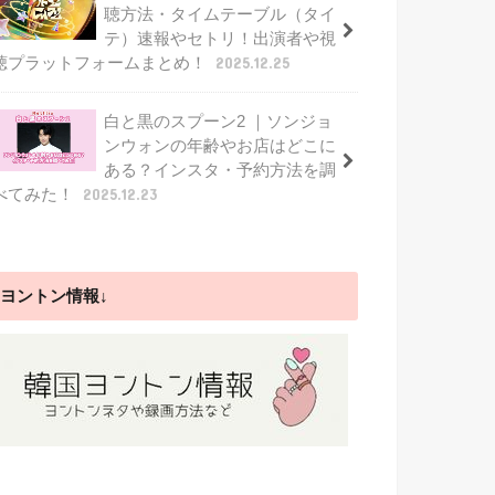
聴方法・タイムテーブル（タイ
テ）速報やセトリ！出演者や視
聴プラットフォームまとめ！
2025.12.25
白と黒のスプーン2 ｜ソンジョ
ンウォンの年齢やお店はどこに
ある？インスタ・予約方法を調
べてみた！
2025.12.23
ヨントン情報↓