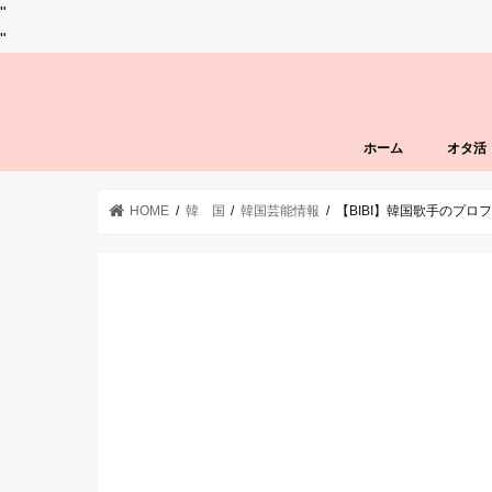
"
"
ホーム
オタ活
HOME
韓 国
韓国芸能情報
【BIBI】韓国歌手のプ