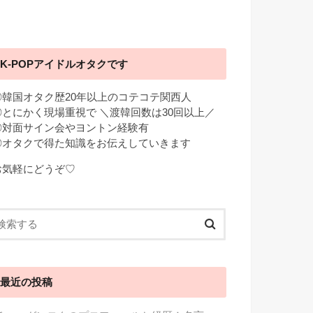
K-POPアイドルオタクです
◎韓国オタク歴20年以上のコテコテ関西人
◎とにかく現場重視で ＼渡韓回数は30回以上／
◎対面サイン会やヨントン経験有
◎オタクで得た知識をお伝えしていきます
お気軽にどうぞ♡
最近の投稿