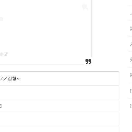
投稿
ソ／김형서
日