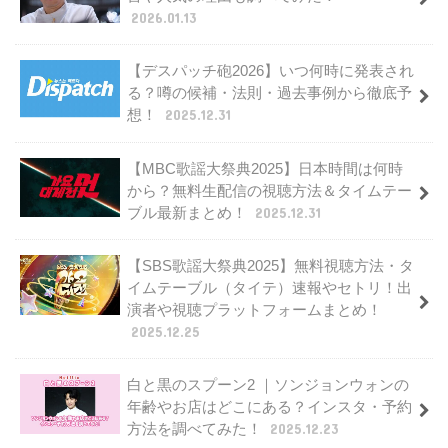
2026.01.13
【デスパッチ砲2026】いつ何時に発表され
る？噂の候補・法則・過去事例から徹底予
想！
2025.12.31
【MBC歌謡大祭典2025】日本時間は何時
から？無料生配信の視聴方法＆タイムテー
ブル最新まとめ！
2025.12.31
【SBS歌謡大祭典2025】無料視聴方法・タ
イムテーブル（タイテ）速報やセトリ！出
演者や視聴プラットフォームまとめ！
2025.12.25
白と黒のスプーン2 ｜ソンジョンウォンの
年齢やお店はどこにある？インスタ・予約
方法を調べてみた！
2025.12.23