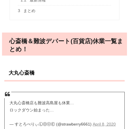
2.2
最新情報
3
まとめ
心斎橋＆難波デパート(百貨店)休業一覧ま
とめ！
大丸心斎橋
大丸心斎橋店も難波高島屋も休業…
ロックダウン始まった…
— すとろべりぃⓁⓄⓋⒺ (@strawberry6661)
April 8, 2020