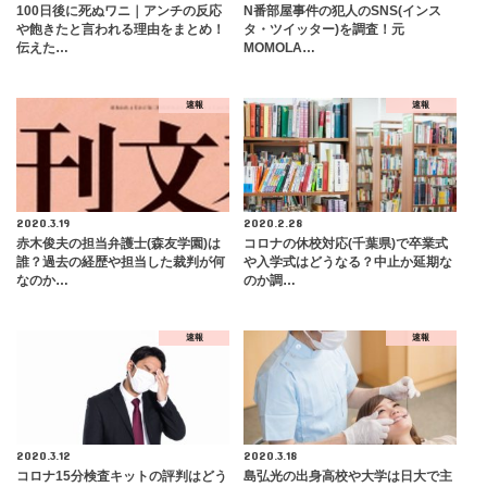
100日後に死ぬワニ｜アンチの反応
N番部屋事件の犯人のSNS(インス
や飽きたと言われる理由をまとめ！
タ・ツイッター)を調査！元
伝えた…
MOMOLA…
速報
速報
2020.3.19
2020.2.28
赤木俊夫の担当弁護士(森友学園)は
コロナの休校対応(千葉県)で卒業式
誰？過去の経歴や担当した裁判が何
や入学式はどうなる？中止か延期な
なのか…
のか調…
速報
速報
2020.3.12
2020.3.18
コロナ15分検査キットの評判はどう
島弘光の出身高校や大学は日大で主