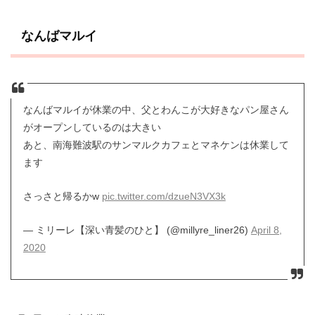
なんばマルイ
なんばマルイが休業の中、父とわんこが大好きなパン屋さん
がオープンしているのは大きい
あと、南海難波駅のサンマルクカフェとマネケンは休業して
ます
さっさと帰るかw
pic.twitter.com/dzueN3VX3k
— ミリーレ【深い青髪のひと】 (@millyre_liner26)
April 8,
2020