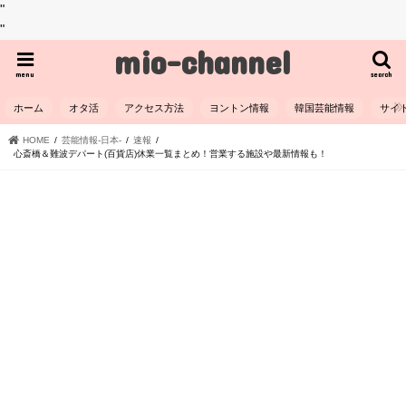
"
"
mio-channel
menu
search
ホーム
オタ活
アクセス方法
ヨントン情報
韓国芸能情報
サイ
HOME
芸能情報-日本-
速報
心斎橋＆難波デパート(百貨店)休業一覧まとめ！営業する施設や最新情報も！