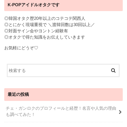
K-POPアイドルオタクです
◎韓国オタク歴20年以上のコテコテ関西人
◎とにかく現場重視で ＼渡韓回数は30回以上／
◎対面サイン会やヨントン経験有
◎オタクで得た知識をお伝えしていきます
お気軽にどうぞ♡
最近の投稿
チェ・ガンロクのプロフィールと経歴！名言や人気の理由
も調べてみた！