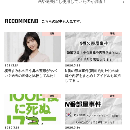
画や過去にも使用していたのか調査！
RECOMMEND
こちらの記事も人気です。
速報
速報
2021.3.24
2020.3.22
横野すみれの目や鼻の整形がヤバ
N番の部屋事件(韓国で炎上中)の経
い？過去の画像と比較してみた！
緯や内容をまとめ！アイドルも加担
してる…
速報
速報
2020.3.21
2020.3.24