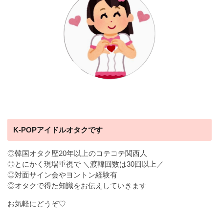
K-POPアイドルオタクです
◎韓国オタク歴20年以上のコテコテ関西人
◎とにかく現場重視で ＼渡韓回数は30回以上／
◎対面サイン会やヨントン経験有
◎オタクで得た知識をお伝えしていきます
お気軽にどうぞ♡