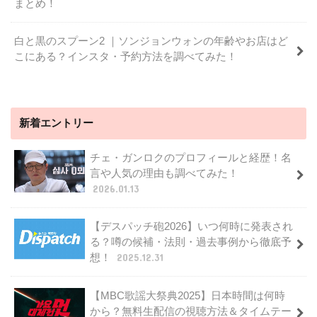
まとめ！
白と黒のスプーン2 ｜ソンジョンウォンの年齢やお店はど
こにある？インスタ・予約方法を調べてみた！
新着エントリー
チェ・ガンロクのプロフィールと経歴！名
言や人気の理由も調べてみた！
2026.01.13
【デスパッチ砲2026】いつ何時に発表され
る？噂の候補・法則・過去事例から徹底予
想！
2025.12.31
【MBC歌謡大祭典2025】日本時間は何時
から？無料生配信の視聴方法＆タイムテー