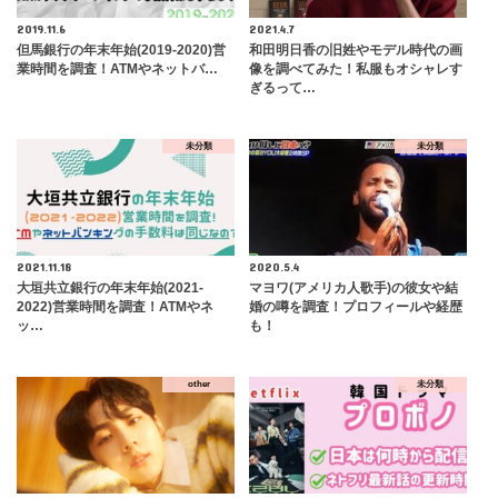
2019.11.6
2021.4.7
但馬銀行の年末年始(2019-2020)営
和田明日香の旧姓やモデル時代の画
業時間を調査！ATMやネットバ…
像を調べてみた！私服もオシャレす
ぎるって…
未分類
未分類
2021.11.18
2020.5.4
大垣共立銀行の年末年始(2021-
マヨワ(アメリカ人歌手)の彼女や結
2022)営業時間を調査！ATMやネ
婚の噂を調査！プロフィールや経歴
ッ…
も！
other
未分類