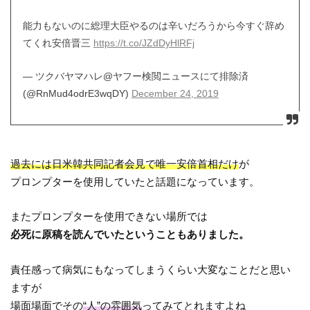
能力もないのに総理大臣やるのは辛いだろうから今すぐ辞め
てくれ安倍晋三
https://t.co/JZdDyHlRFj
— ツクバヤマハレ@ヤフー検閲ニュースにて排除済
(@RnMud4odrE3wqDY)
December 24, 2019
過去には日米韓共同記者会見で唯一安倍首相だけ
が
プロンプターを使用していたと話題になっています。
またプロンプターを使用できない場所では
必死に原稿を読んでいたということもありました。
責任感って病気にもなってしまうくらい大変なことだと思い
ますが
場面場面でその
“人”の雰囲気
ってみてとれますよね