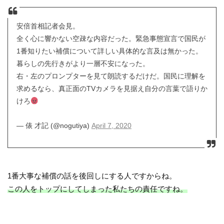
安倍首相記者会見。
全く心に響かない空疎な内容だった。緊急事態宣言で国民が
1番知りたい補償について詳しい具体的な言及は無かった。
暮らしの先行きがより一層不安になった。
右・左のプロンプターを見て朗読するだけだ。国民に理解を
求めるなら、真正面のTVカメラを見据え自分の言葉で語りか
けろ
— 俵 才記 (@nogutiya)
April 7, 2020
1番大事な補償の話を後回しにする人ですからね。
この人をトップにしてしまった私たちの責任ですね。