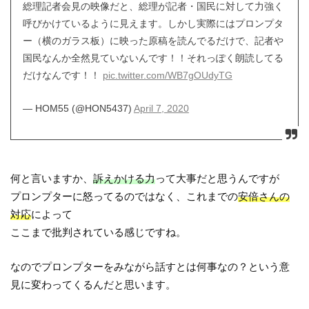
総理記者会見の映像だと、総理が記者・国民に対して力強く
呼びかけているように見えます。しかし実際にはプロンプタ
ー（横のガラス板）に映った原稿を読んでるだけで、記者や
国民なんか全然見ていないんです！！それっぽく朗読してる
だけなんです！！
pic.twitter.com/WB7gOUdyTG
— HOM55 (@HON5437)
April 7, 2020
何と言いますか、
訴えかける力
って大事だと思うんですが
プロンプターに怒ってるのではなく、これまでの
安倍さんの
対応
によって
ここまで批判されている感じですね。
なのでプロンプターをみながら話すとは何事なの？という意
見に変わってくるんだと思います。