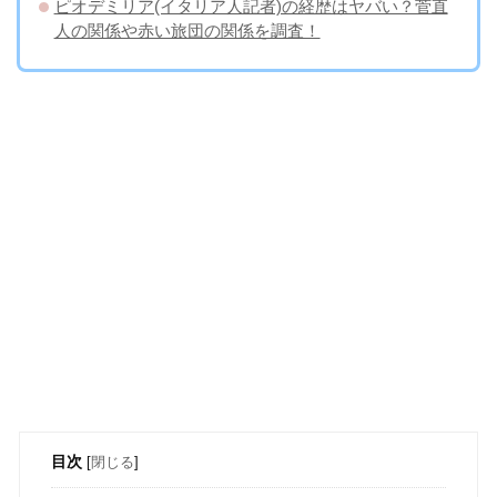
ピオデミリア(イタリア人記者)の経歴はヤバい？菅直
人の関係や赤い旅団の関係を調査！
目次
[
閉じる
]