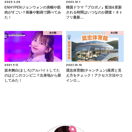
2022.5.28
2025.12.1
ENHYPENジョンウォンの肩幅や筋
韓国ドラマ『プロボノ』配信&更新
肉がすごい？画像や動画で調べてみ
される時間はいつなのか調査！ネト
た！
フリ最新…
未分類
未分類
2021.9.13
2023.10.10
坂本舞白(ましろ)アルバイトしてた
奨忠体育館(チャンチュン)座席と見
のはどこのコンビ二？出身地から探
え方をチェック！アクセス方法やコ
してみた！
インロ…