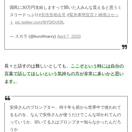
国民に30万円支給しますって聞いた人みんな貰えると思うミ
スリードっぷり
#安倍首相会見
#緊急事態宣言と補償はセッ
ト
pic.twitter.com/9tY5lQc69L
— スカラ (@kurofmarry)
April 7, 2020
長々と話すのは難しいとしても、
ここぞという時には自分の
言葉で話してほしいという気持ちの方が非常に多いかと思い
ます。
安倍さんのプロンプター、何十年も前から世界中で使われて
るものを、なんで安倍さんが使うだけでこんな叩かれてんの
っていうか、叩いてる人はプロンプター知らなかったんだろ
うか