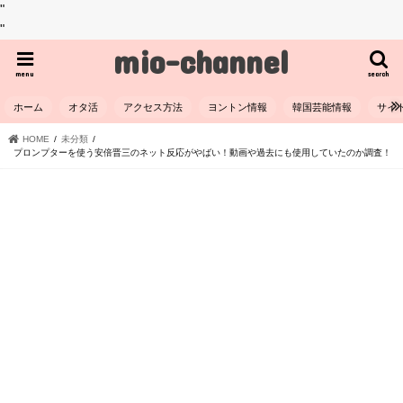
"
"
mio-channel
menu
search
ホーム
オタ活
アクセス方法
ヨントン情報
韓国芸能情報
サイ
HOME
未分類
プロンプターを使う安倍晋三のネット反応がやばい！動画や過去にも使用していたのか調査！