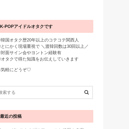
K-POPアイドルオタクです
◎韓国オタク歴20年以上のコテコテ関西人
◎とにかく現場重視で ＼渡韓回数は30回以上／
◎対面サイン会やヨントン経験有
◎オタクで得た知識をお伝えしていきます
お気軽にどうぞ♡
最近の投稿