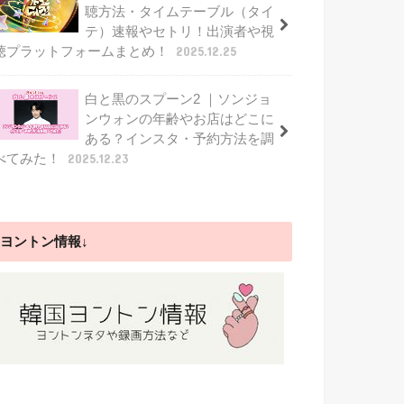
聴方法・タイムテーブル（タイ
テ）速報やセトリ！出演者や視
聴プラットフォームまとめ！
2025.12.25
白と黒のスプーン2 ｜ソンジョ
ンウォンの年齢やお店はどこに
ある？インスタ・予約方法を調
べてみた！
2025.12.23
ヨントン情報↓