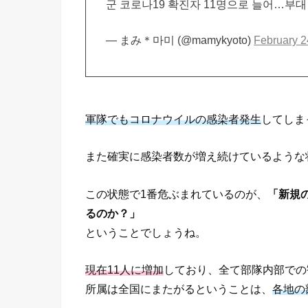
군 코로나19 확진자 11명으로 늘어…부대
— まみ＊마미 (@mamykyoto)
February 2
軍隊でもコロナウイルの感染者発生
してしま
また確実に感染者数が増え続けているような
この状態で1番危ぶまれているのが、
「新規
るのか？」
ということでしょうね。
現在11人に増加
しており、全て部隊内部での
所属は全国にまたがるということは、
各地の