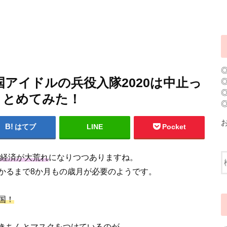
アイドルの兵役入隊2020は中止っ
まとめてみた！
はてブ
LINE
Pocket
経済が大荒れ
になりつつありますね。
かるまで8か月もの歳月が必要のようです。
国！
きちんとマスクをつけている
のが