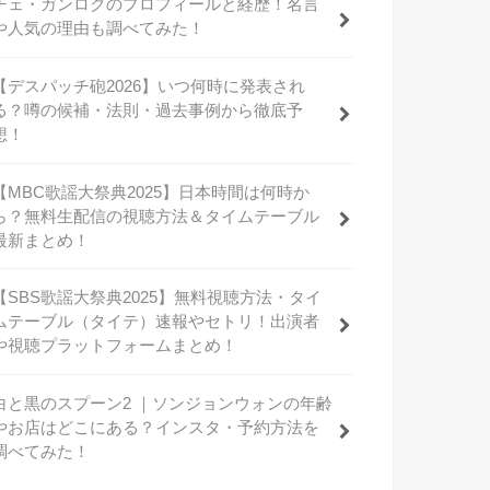
チェ・ガンロクのプロフィールと経歴！名言
や人気の理由も調べてみた！
【デスパッチ砲2026】いつ何時に発表され
る？噂の候補・法則・過去事例から徹底予
想！
【MBC歌謡大祭典2025】日本時間は何時か
ら？無料生配信の視聴方法＆タイムテーブル
最新まとめ！
【SBS歌謡大祭典2025】無料視聴方法・タイ
ムテーブル（タイテ）速報やセトリ！出演者
や視聴プラットフォームまとめ！
白と黒のスプーン2 ｜ソンジョンウォンの年齢
やお店はどこにある？インスタ・予約方法を
調べてみた！