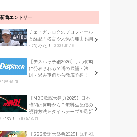
新着エントリー
チェ・ガンロクのプロフィール
と経歴！名言や人気の理由も調
べてみた！
2026.01.13
【デスパッチ砲2026】いつ何時
に発表される？噂の候補・法
則・過去事例から徹底予想！
2025.12.31
【MBC歌謡大祭典2025】日本
時間は何時から？無料生配信の
視聴方法＆タイムテーブル最新
まとめ！
2025.12.31
【SBS歌謡大祭典2025】無料視