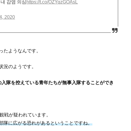
 내 감염 의심
https://t.co/OZYqzGOAsL
4, 2020
ったようなんです。
状況のようです。
の入隊を控えている青年たちが無事入隊することができ
観戦が疑われています。
部隊に広がる恐れがあるということですね。