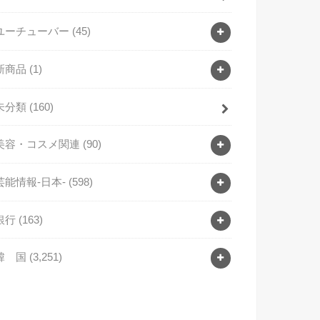
ユーチューバー
(45)
新商品
(1)
未分類
(160)
美容・コスメ関連
(90)
芸能情報-日本-
(598)
銀行
(163)
韓 国
(3,251)