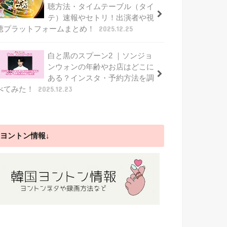
聴方法・タイムテーブル（タイ
テ）速報やセトリ！出演者や視
聴プラットフォームまとめ！
2025.12.25
白と黒のスプーン2 ｜ソンジョ
ンウォンの年齢やお店はどこに
ある？インスタ・予約方法を調
べてみた！
2025.12.23
ヨントン情報↓