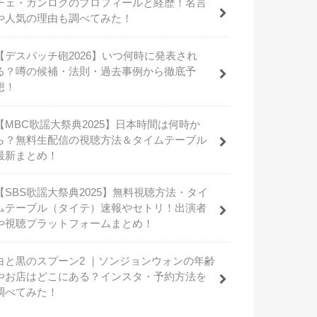
チェ・ガンロクのプロフィールと経歴！名言
や人気の理由も調べてみた！
【デスパッチ砲2026】いつ何時に発表され
る？噂の候補・法則・過去事例から徹底予
想！
【MBC歌謡大祭典2025】日本時間は何時か
ら？無料生配信の視聴方法＆タイムテーブル
最新まとめ！
【SBS歌謡大祭典2025】無料視聴方法・タイ
ムテーブル（タイテ）速報やセトリ！出演者
や視聴プラットフォームまとめ！
白と黒のスプーン2 ｜ソンジョンウォンの年齢
やお店はどこにある？インスタ・予約方法を
調べてみた！