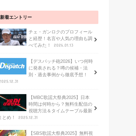
新着エントリー
チェ・ガンロクのプロフィール
と経歴！名言や人気の理由も調
べてみた！
2026.01.13
【デスパッチ砲2026】いつ何時
に発表される？噂の候補・法
則・過去事例から徹底予想！
2025.12.31
【MBC歌謡大祭典2025】日本
時間は何時から？無料生配信の
視聴方法＆タイムテーブル最新
まとめ！
2025.12.31
【SBS歌謡大祭典2025】無料視