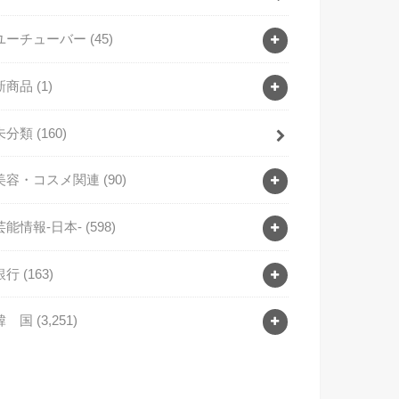
ユーチューバー
(45)
新商品
(1)
未分類
(160)
美容・コスメ関連
(90)
芸能情報-日本-
(598)
銀行
(163)
韓 国
(3,251)