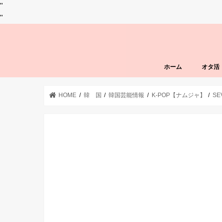
"
"
ホーム
オタ活
HOME
韓 国
韓国芸能情報
K-POP【ナムジャ】
SE