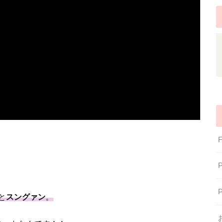
と
スングァン
。