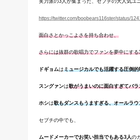
実力派の3人が集まった、セブチの大人気ユ
https://twitter.com/boobears116ster/status/
面白さとかっこよさを持ち合わせ、
さらには抜群の歌唱力でファンを夢中にする
ドギョム
は
ミュージカルでも活躍する圧倒的
スングァン
は
歌がうまいのに面白すぎてバラ
ホシ
は
歌もダンスもうますぎる、オールラウ
セブチの中でも、
ムードメーカーでお笑い担当でもある3人
の