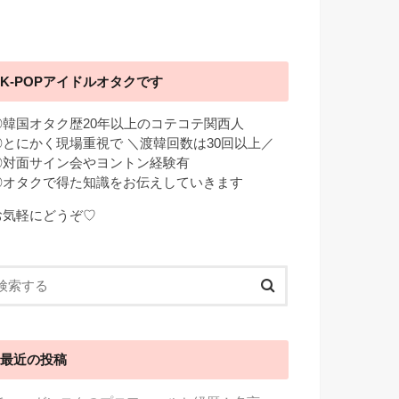
K-POPアイドルオタクです
◎韓国オタク歴20年以上のコテコテ関西人
◎とにかく現場重視で ＼渡韓回数は30回以上／
◎対面サイン会やヨントン経験有
◎オタクで得た知識をお伝えしていきます
お気軽にどうぞ♡
最近の投稿