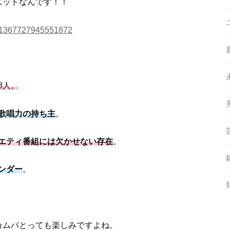
ニットなんです！！
1241367727945551872
3人。
歌唱力の持ち主
。
エティ番組には欠かせない存在
。
ンダー
。
カムバとっても楽しみですよね。