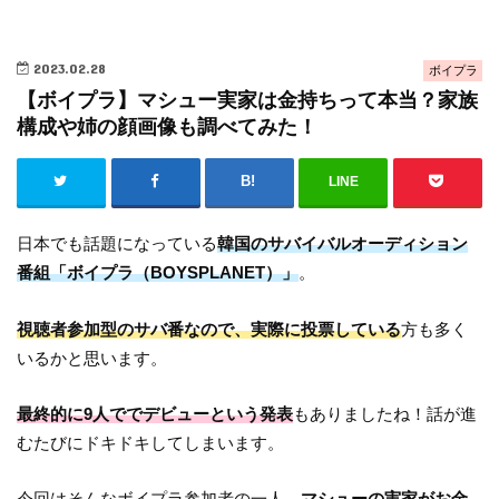
2023.02.28
ボイプラ
【ボイプラ】マシュー実家は金持ちって本当？家族
構成や姉の顔画像も調べてみた！
LINE
日本でも話題になっている
韓国のサバイバルオーディション
番組「ボイプラ（BOYSPLANET）」
。
視聴者参加型のサバ番なので、実際に投票している
方も多く
いるかと思います。
最終的に9人ででデビューという発表
もありましたね！話が進
むたびにドキドキしてしまいます。
今回はそんなボイプラ参加者の一人、
マシューの実家がお金