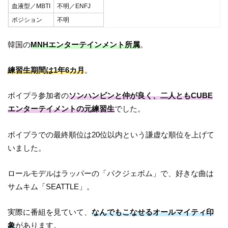
血液型／MBTI
不明／ENFJ
ポジション
不明
韓国の
MNHエンターテインメント所属
。
練習生期間は1年6カ月
。
ボイプラ参加者の
ソンハンビンと仲が良く、二人ともCUBE
エンターテイメントの元練習生
でした。
ボイプラでの最終順位は20位以内という謙虚な順位を上げて
いました。
ロールモデルはラッパーの「パクジェボム」で、好きな曲は
サムキム「SEATTLE」。
実際に番組を見ていて、
なんでもこなせるオールマイティ印
象
があります。