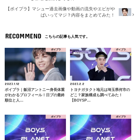
【ボイプラ】マシュー過去画像や動画の流失やエピがや
ばいってマジ？内容をまとめてみた！
RECOMMEND
こちらの記事も人気です。
ボイプラ
ボイプラ
2023.1.12
2023.2.2
ボイプラ｜飯沼アントニー身長体重
トヨナガタクト地元は埼玉県何市の
がわかるプロフィール！日プの最終
どこ？家族構成も調べてみた！
順位と人…
【BOYSP…
ボイプラ
ボイプラ