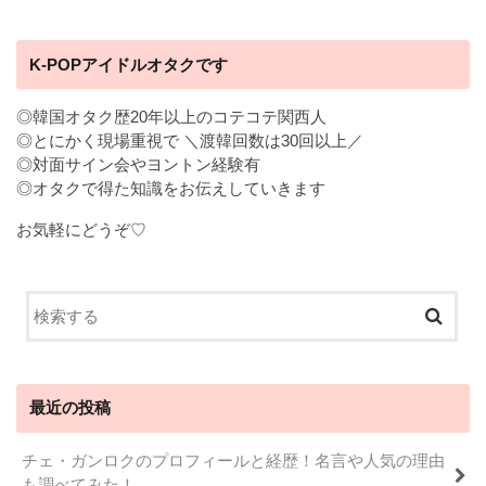
K-POPアイドルオタクです
◎韓国オタク歴20年以上のコテコテ関西人
◎とにかく現場重視で ＼渡韓回数は30回以上／
◎対面サイン会やヨントン経験有
◎オタクで得た知識をお伝えしていきます
お気軽にどうぞ♡
最近の投稿
チェ・ガンロクのプロフィールと経歴！名言や人気の理由
も調べてみた！