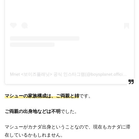
Mnet <보이즈플래닛> 공식 인스타그램(@boysplanet.official)がシェアした投稿
マシューの家族構成は、ご両親と姉
です。
ご両親の出身地などは不明
でした。
マシューがカナダ出身ということなので、現在もカナダに滞
在しているかもしれません。