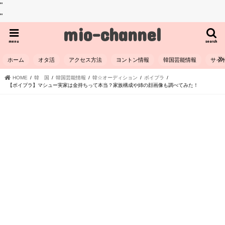
"
"
mio-channel
menu
search
ホーム
オタ活
アクセス方法
ヨントン情報
韓国芸能情報
サイ
HOME
韓 国
韓国芸能情報
韓☆オーディション
ボイプラ
【ボイプラ】マシュー実家は金持ちって本当？家族構成や姉の顔画像も調べてみた！