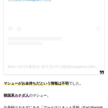
Mnet <보이즈플래닛> 공식 인스타그램(@boysplanet.official)がシェアした投稿
マシューがお金持ちだという情報は不明
でした。
韓国系カナダ人
のマシュー。
出身校はカナダにある
「アールマリオット高校（Earl Marriott