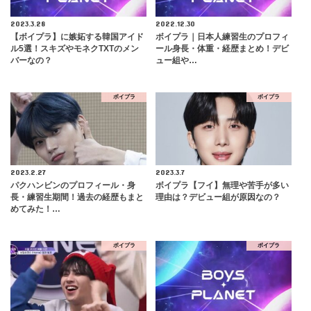
2023.3.28
2022.12.30
【ボイプラ】に嫉妬する韓国アイド
ボイプラ｜日本人練習生のプロフィ
ル5選！スキズやモネクTXTのメン
ール身長・体重・経歴まとめ！デビ
バーなの？
ュー組や…
ボイプラ
ボイプラ
2023.2.27
2023.3.7
パクハンビンのプロフィール・身
ボイプラ【フイ】無理や苦手が多い
長・練習生期間！過去の経歴もまと
理由は？デビュー組が原因なの？
めてみた！…
ボイプラ
ボイプラ