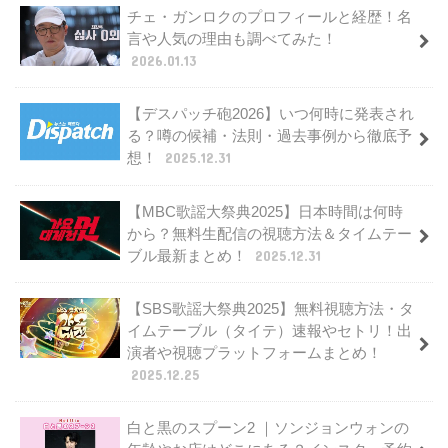
チェ・ガンロクのプロフィールと経歴！名
言や人気の理由も調べてみた！
2026.01.13
【デスパッチ砲2026】いつ何時に発表され
る？噂の候補・法則・過去事例から徹底予
想！
2025.12.31
【MBC歌謡大祭典2025】日本時間は何時
から？無料生配信の視聴方法＆タイムテー
ブル最新まとめ！
2025.12.31
【SBS歌謡大祭典2025】無料視聴方法・タ
イムテーブル（タイテ）速報やセトリ！出
演者や視聴プラットフォームまとめ！
2025.12.25
白と黒のスプーン2 ｜ソンジョンウォンの