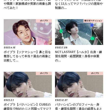
や職業！家族構成や実家の画像も調
なく13人ってマジ？バッジの意味や
べてみた！
制服の…
ボイプラ
韓☆オーディション
2023.4.12
2023.7.28
ボイプラ【ソクマシュー】鼻と目を
NCT LASTART【ハルタ】出身・練
整形してるって本当？過去の画像と
習生期間・経歴調査！身長や体重
比較して…
の…
ボイプラ
ボイプラ
2023.3.1
2023.2.27
ボイプラ【パクハンビン】CUBEの
パクハンビンのプロフィール・身
練習生でINIのたじと同期ってマジ？
長・練習生期間！過去の経歴もまと