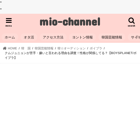
"
"
mio-channel
menu
search
ホーム
オタ活
アクセス方法
ヨントン情報
韓国芸能情報
サイ
HOME
韓 国
韓国芸能情報
韓☆オーディション
ボイプラ
クムジュニョンが苦手・嫌いと言われる理由を調査！性格が関係してる？【BOYSPLANET/ボ
イプラ】