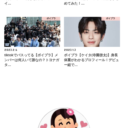
イ…
めてみた！…
ボイプラ
ボイプラ
2023.2.6
2023.1.3
tiktokでバスってる【ボイプラ】メ
ボイプラ【ケイタ(寺園啓太)】身長
ンバーは何人いて誰なの？トヨナガ
体重がわかるプロフィール！デビュ
タ…
ー組で…