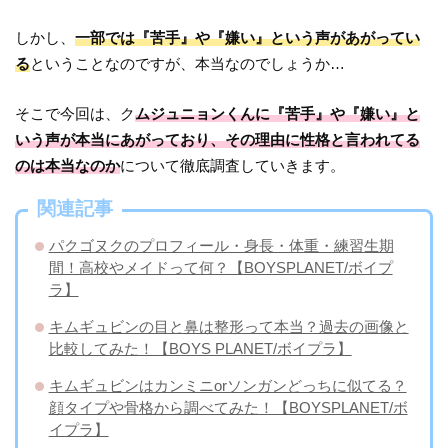
しかし、
一部では『苦手』や『嫌い』という声があがってい
る
ということなのですが、本当なのでしょうか…
そこで今回は、ク
ムジュニョンくんに『苦手』や『嫌い』と
いう声が本当にあがっており、その理由に性格と言われてる
のは本当なのか
について徹底調査していきます。
関連記事
パクゴヌクのプロフィール・身長・体重・練習生期
間！高校やメイドって何？【BOYSPLANET/ボイプ
ラ】
キムギュビンの目と鼻は整形って本当？過去の画像と
比較してみた！【BOYS PLANET/ボイプラ】
キムギュビンはカンミニorソンガンどっちに似てる？
顔タイプや骨格から調べてみた！【BOYSPLANET/ボ
イプラ】