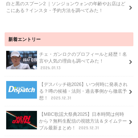
白と黒のスプーン2 ｜ソンジョンウォンの年齢やお店はど
こにある？インスタ・予約方法を調べてみた！
新着エントリー
チェ・ガンロクのプロフィールと経歴！名
言や人気の理由も調べてみた！
2026.01.13
【デスパッチ砲2026】いつ何時に発表され
る？噂の候補・法則・過去事例から徹底予
想！
2025.12.31
【MBC歌謡大祭典2025】日本時間は何時
から？無料生配信の視聴方法＆タイムテー
ブル最新まとめ！
2025.12.31