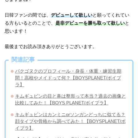
日韓ファンの間では、
デビューして欲しい
と願ってくれてい
る方もいるとのことで、
是非デビューを勝ち取って欲しい
と
思います！
最後までお読み頂きありがとうございます。
関連記事
パクゴヌクのプロフィール・身長・体重・練習生期
間！高校やメイドって何？【BOYSPLANET/ボイプ
ラ】
キムギュビンの目と鼻は整形って本当？過去の画像と
比較してみた！【BOYS PLANET/ボイプラ】
キムギュビンはカンミニorソンガンどっちに似てる？
顔タイプや骨格から調べてみた！【BOYSPLANET/ボ
イプラ】