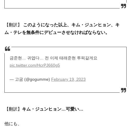
【翻訳】
このようになった以上、キム・ジュンヒョン、キ
ム・テレを無条件にデビューさせなければならない。
금준현… 귀엽다… 전 이제 태래준현 투픽갈게요
pic.twitter.com/HcrPJ660g5
— 고굼 (@gogumme)
February 19, 2023
【翻訳】
キム・ジュンヒョン…可愛い…
他にも、