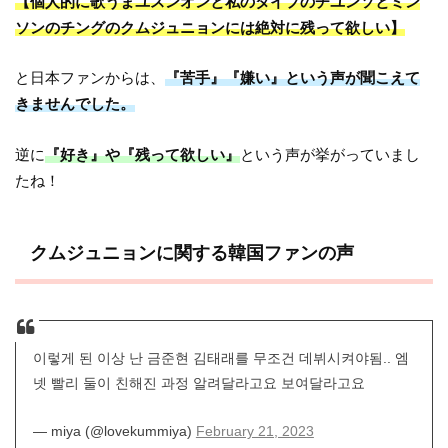
【個人的に歌うまユスンオンと私のタイプのチユンソとミン
ソンのチングのクムジュニョンには絶対に残って欲しい】
と日本ファンからは、
『苦手』『嫌い』という声が聞こえて
きませんでした。
逆に
『好き』や『残って欲しい』
という声が挙がっていまし
たね！
クムジュニョンに関する韓国ファンの声
이렇게 된 이상 난 금준현 김태래를 무조건 데뷔시켜야됨.. 엠
넷 빨리 둘이 친해진 과정 알려달라고요 보여달라고요
— miya (@lovekummiya)
February 21, 2023