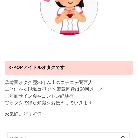
K-POPアイドルオタクです
◎韓国オタク歴20年以上のコテコテ関西人
◎とにかく現場重視で ＼渡韓回数は30回以上／
◎対面サイン会やヨントン経験有
◎オタクで得た知識をお伝えしていきます
お気軽にどうぞ♡