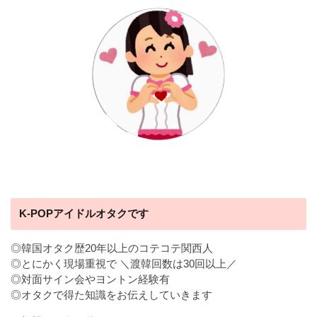
K-POPアイドルオタクです
◎韓国オタク歴20年以上のコテコテ関西人
◎とにかく現場重視で ＼渡韓回数は30回以上／
◎対面サイン会やヨントン経験有
◎オタクで得た知識をお伝えしていきます