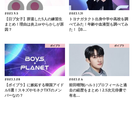
2023.9.5
2023.1.31
【日プ女子】辞退した5人の練習生
トヨナガタクト出身中学や高校を調
まとめ！理由は炎上orやらかしが原
べてみた！年齢や血液型も調べてみ
因？
た！【B…
ボイプラ
ボイプラ
2023.3.28
2023.2.6
【ボイプラ】に嫉妬する韓国アイド
前田晴翔(ハルト)プロフィールと過
ル5選！スキズやモネクTXTのメン
去の経歴をまとめ！2.5次元俳優で
バーなの？
有名…