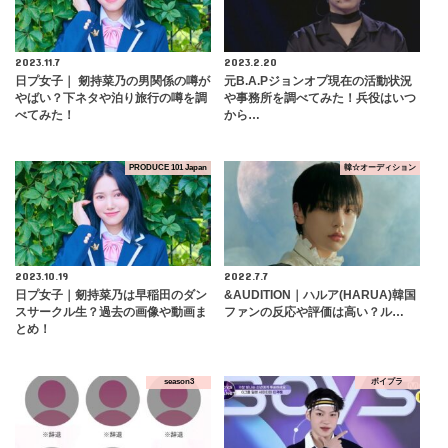
2023.11.7
2023.2.20
日プ女子｜ 剱持菜乃の男関係の噂が
元B.A.Pジョンオプ現在の活動状況
やばい？下ネタや泊り旅行の噂を調
や事務所を調べてみた！兵役はいつ
べてみた！
から…
PRODUCE 101 Japan
韓☆オーディション
2023.10.19
2022.7.7
日プ女子｜剱持菜乃は早稲田のダン
&AUDITION｜ハルア(HARUA)韓国
スサークル生？過去の画像や動画ま
ファンの反応や評価は高い？ル…
とめ！
season3
ボイプラ