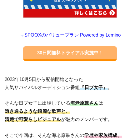
→SPOOXのバリュープラン Powered by Lemino
30日間無料トライアル実施中！
2023年10月5日から配信開始となった
人気サバイバルオーディション番組
『日プ女子』
。
そんな日プ女子に出場している
海老原鼓さん
は
透き通るような綺麗な歌声と、
清楚で可愛らしビジュアル
が魅力のメンバーです。
そこで今回は、そんな海老原鼓さんの
学歴や家族構成、