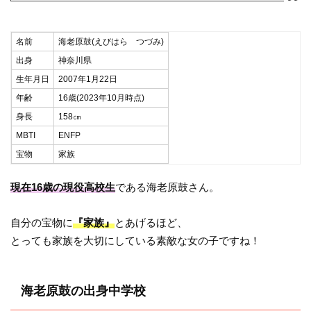
名前
海老原鼓(えびはら つづみ)
出身
神奈川県
生年月日
2007年1月22日
年齢
16歳(2023年10月時点)
身長
158㎝
MBTI
ENFP
宝物
家族
現在16歳の現役高校生
である海老原鼓さん。
自分の宝物に
『家族』
とあげるほど、
とっても家族を大切にしている素敵な女の子ですね！
海老原鼓の出身中学校