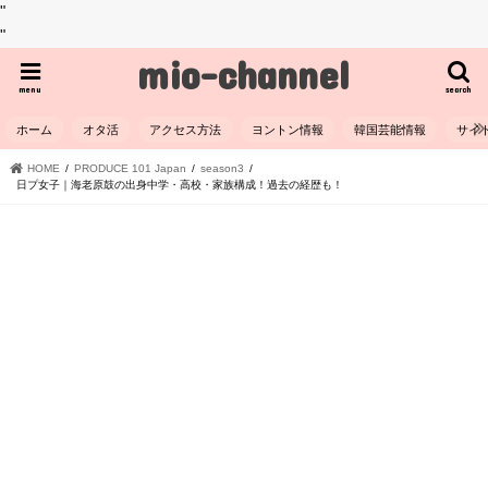
"
"
mio-channel
menu
search
ホーム
オタ活
アクセス方法
ヨントン情報
韓国芸能情報
サイ
HOME
PRODUCE 101 Japan
season3
日プ女子｜海老原鼓の出身中学・高校・家族構成！過去の経歴も！