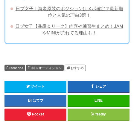
日プ女子｜海老原鼓のポジションはメボ確定？最新順
位と人気の理由3選！
日プ女子【暴露＆リーク】内容や練習生まとめ！JAM
やMINIが荒れてる理由も！
season3
韓☆オーディション
おすすめ
ツイート
シェア
はてブ
LINE
Pocket
feedly