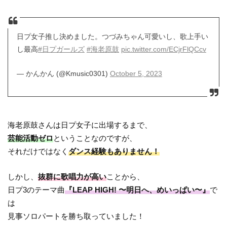
日プ女子推し決めました。つづみちゃん可愛いし、歌上手い
し最高
#日プガールズ
#海老原鼓
pic.twitter.com/ECjrFlQCcv
— かんかん (@Kmusic0301)
October 5, 2023
海老原鼓さんは日プ女子に出場するまで、
芸能活動ゼロ
ということなのですが、
それだけではなく
ダンス経験もありません！
しかし、
抜群に歌唱力が高い
ことから、
日プ3のテーマ曲
『LEAP HIGH! 〜明日へ、めいっぱい〜』
で
は
見事ソロパートを勝ち取っていました！