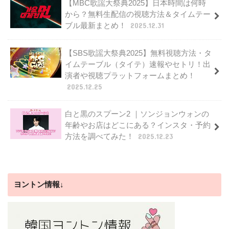
【MBC歌謡大祭典2025】日本時間は何時
から？無料生配信の視聴方法＆タイムテー
ブル最新まとめ！
2025.12.31
【SBS歌謡大祭典2025】無料視聴方法・タ
イムテーブル（タイテ）速報やセトリ！出
演者や視聴プラットフォームまとめ！
2025.12.25
白と黒のスプーン2 ｜ソンジョンウォンの
年齢やお店はどこにある？インスタ・予約
方法を調べてみた！
2025.12.23
ヨントン情報↓