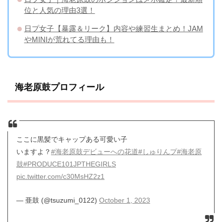
位と人気の理由3選！
日プ女子【暴露＆リーク】内容や練習生まとめ！JAM
やMINIが荒れてる理由も！
海老原鼓プロフィール
ここに黒髪でキャップある可愛い子
いますよ？
#海老原鼓デビューへの花道
#しゅりんプ
#海老原
鼓
#PRODUCE101JPTHEGIRLS
pic.twitter.com/c30MsHZ2z1
— 亜鼓 (@tsuzumi_0122)
October 1, 2023