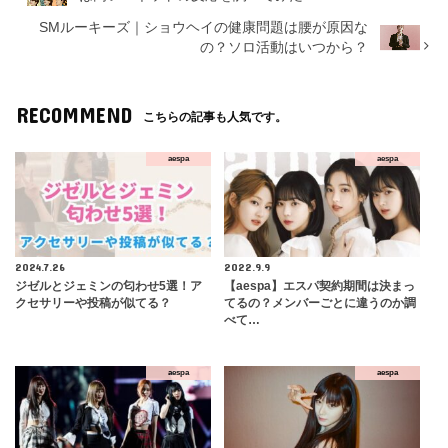
SMルーキーズ｜ショウヘイの健康問題は腰が原因な
の？ソロ活動はいつから？
RECOMMEND
こちらの記事も人気です。
aespa
aespa
2024.7.26
2022.9.9
ジゼルとジェミンの匂わせ5選！ア
【aespa】エスパ契約期間は決まっ
クセサリーや投稿が似てる？
てるの？メンバーごとに違うのか調
べて…
aespa
aespa