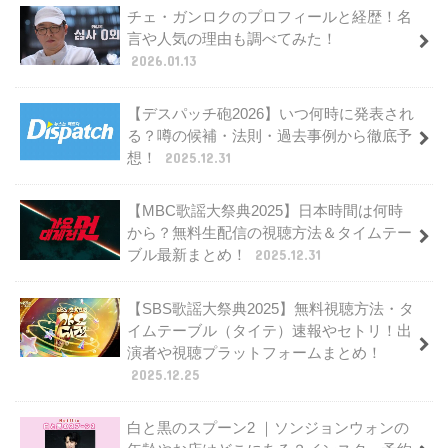
チェ・ガンロクのプロフィールと経歴！名
言や人気の理由も調べてみた！
2026.01.13
【デスパッチ砲2026】いつ何時に発表され
る？噂の候補・法則・過去事例から徹底予
想！
2025.12.31
【MBC歌謡大祭典2025】日本時間は何時
から？無料生配信の視聴方法＆タイムテー
ブル最新まとめ！
2025.12.31
【SBS歌謡大祭典2025】無料視聴方法・タ
イムテーブル（タイテ）速報やセトリ！出
演者や視聴プラットフォームまとめ！
2025.12.25
白と黒のスプーン2 ｜ソンジョンウォンの