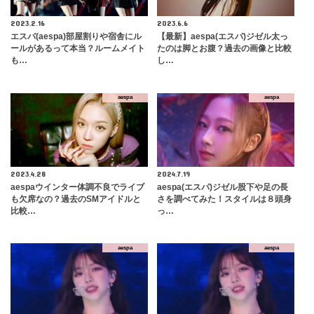
2023.2.16
2023.6.6
エスパ(aespa)部屋割りや宿舎にル
【最新】aespa(エスパ)ジゼル太っ
ールがあるって本当？ルームメイト
たのは脚とお腹？過去の画像と比較
も…
し…
aespa
aespa
2023.4.28
2024.7.19
aespaウインター体調不良でライブ
aespa(エスパ)ジゼル股下や足の長
も欠席なの？過去のSMアイドルと
さを調べてみた！スタイルは８頭身
比較…
っ…
aespa
aespa