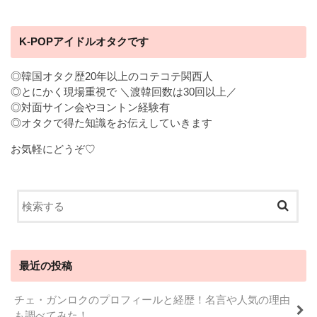
K-POPアイドルオタクです
◎韓国オタク歴20年以上のコテコテ関西人
◎とにかく現場重視で ＼渡韓回数は30回以上／
◎対面サイン会やヨントン経験有
◎オタクで得た知識をお伝えしていきます
お気軽にどうぞ♡
最近の投稿
チェ・ガンロクのプロフィールと経歴！名言や人気の理由
も調べてみた！