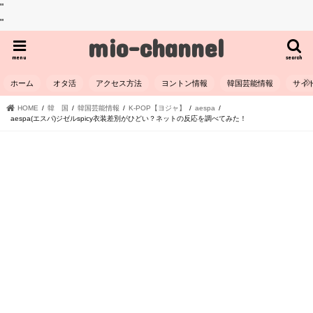
"
"
mio-channel
menu
search
ホーム
オタ活
アクセス方法
ヨントン情報
韓国芸能情報
サイ
HOME
韓 国
韓国芸能情報
K-POP【ヨジャ】
aespa
aespa(エスパ)ジゼルspicy衣装差別がひどい？ネットの反応を調べてみた！