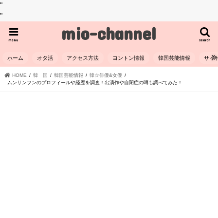
"
"
mio-channel
menu
search
ホーム
オタ活
アクセス方法
ヨントン情報
韓国芸能情報
サイ
HOME
韓 国
韓国芸能情報
韓☆俳優&女優
ムンサンフンのプロフィールや経歴を調査！出演作や自閉症の噂も調べてみた！