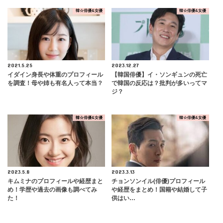
韓☆俳優&女優
韓☆俳優&女優
2021.5.25
2023.12.27
イダイン身長や体重のプロフィール
【韓国俳優】イ・ソンギュンの死亡
を調査！母や姉も有名人って本当？
で韓国の反応は？批判が多いってマ
ジ？
韓☆俳優&女優
韓☆俳優&女優
2023.5.8
2023.3.13
キムミナのプロフィールや経歴まと
チョンソンイル(俳優)プロフィール
め！学歴や過去の画像も調べてみ
や経歴をまとめ！国籍や結婚して子
た！
供はい…