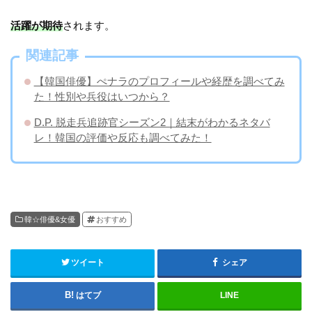
活躍が期待
されます。
関連記事
【韓国俳優】ぺナラのプロフィールや経歴を調べてみ
た！性別や兵役はいつから？
D.P. 脱走兵追跡官シーズン2｜結末がわかるネタバ
レ！韓国の評価や反応も調べてみた！
韓☆俳優&女優
おすすめ
ツイート
シェア
はてブ
LINE