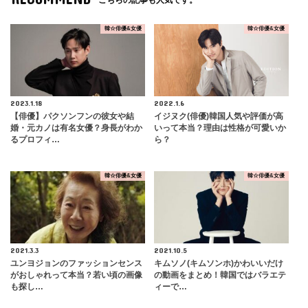
こちらの記事も人気です。
韓☆俳優&女優
韓☆俳優&女優
2023.1.18
2022.1.6
【俳優】パクソンフンの彼女や結
イジヌク(俳優)韓国人気や評価が高
婚・元カノは有名女優？身長がわか
いって本当？理由は性格が可愛いか
るプロフィ…
ら？
韓☆俳優&女優
韓☆俳優&女優
2021.3.3
2021.10.5
​ユンヨジョンのファッションセンス
キムソノ(キムソンホ)かわいいだけ
がおしゃれって本当？若い頃の画像
の動画をまとめ！韓国ではバラエテ
も探し…
ィーで…