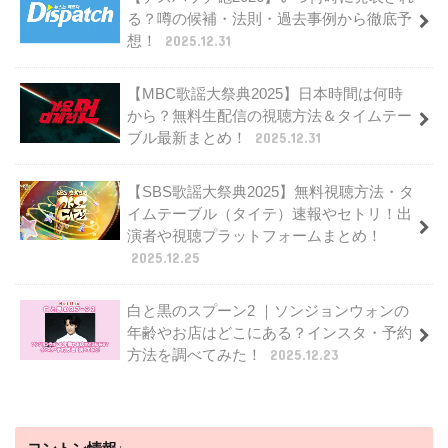
る？噂の候補・法則・過去事例から徹底予
想！
2025.12.31
【MBC歌謡大祭典2025】日本時間は何時
から？無料生配信の視聴方法＆タイムテー
ブル最新まとめ！
2025.12.31
【SBS歌謡大祭典2025】無料視聴方法・タ
イムテーブル（タイテ）速報やセトリ！出
演者や視聴プラットフォームまとめ！
2025.12.25
白と黒のスプーン2 ｜ソンジョンウォンの
年齢やお店はどこにある？インスタ・予約
方法を調べてみた！
2025.12.23