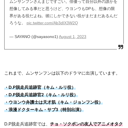
ムンサンフンさんまじですごい。俳優って自分以外の誰かを
想像してみる事だと思うけど、ウヨンウもDPも、想像の限
界がある役だよね。彼にしかできない役がまだまだあるんだ
ろうな。
pic.twitter.com/Ab3dIX3W2Q
— SAYANO (@sayasono1)
August 1, 2023
これまで、ムンサンフンは以下のドラマに出演しています。
・D.P脱走兵追跡官（キム・ルリ役）
・D.P脱走兵追跡官2（キム・ルリ役）
・ウヨンウ弁護士は天才肌（キム・ジョンフン役）
・浪漫ドクターキム・サブ3（特別出演）
D.P脱走兵追跡官では、
チョ・ソクポンの友人でアニメオタク