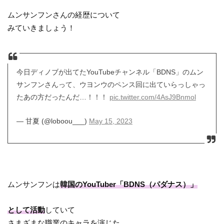
ムンサンフンさんの経歴について
みていきましょう！
今日ディノブが出てたYouTubeチャンネル「BDNS」のムン
サンフンさんって、ウヨンウのペンス回に出ていらっしゃっ
たあの方だったんだ…！！！
pic.twitter.com/4AsJ9Bnmol
— 甘夏 (@loboou___)
May 15, 2023
ムンサンフンは
韓国のYouTuber「BDNS（パダナス）」
として活動
していて
さまざまな職業のキャラを演じた