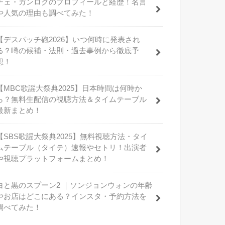
チェ・ガンロクのプロフィールと経歴！名言
や人気の理由も調べてみた！
【デスパッチ砲2026】いつ何時に発表され
る？噂の候補・法則・過去事例から徹底予
想！
【MBC歌謡大祭典2025】日本時間は何時か
ら？無料生配信の視聴方法＆タイムテーブル
最新まとめ！
【SBS歌謡大祭典2025】無料視聴方法・タイ
ムテーブル（タイテ）速報やセトリ！出演者
や視聴プラットフォームまとめ！
白と黒のスプーン2 ｜ソンジョンウォンの年齢
やお店はどこにある？インスタ・予約方法を
調べてみた！