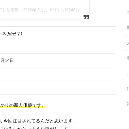
ェアした投稿 –
2020年 5月月16日午前3時48分PDT
ス(남윤수)
7月14日
ばかりの新人俳優です。
り今回注目されてるんだと思います。
になるしかないような気がします。