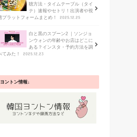
聴方法・タイムテーブル（タイ
テ）速報やセトリ！出演者や視
聴プラットフォームまとめ！
2025.12.25
白と黒のスプーン2 ｜ソンジョ
ンウォンの年齢やお店はどこに
ある？インスタ・予約方法を調
べてみた！
2025.12.23
ヨントン情報↓