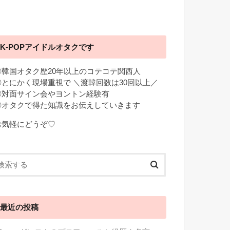
K-POPアイドルオタクです
◎韓国オタク歴20年以上のコテコテ関西人
◎とにかく現場重視で ＼渡韓回数は30回以上／
◎対面サイン会やヨントン経験有
◎オタクで得た知識をお伝えしていきます
お気軽にどうぞ♡
最近の投稿