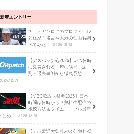
新着エントリー
チェ・ガンロクのプロフィール
と経歴！名言や人気の理由も調
べてみた！
2026.01.13
【デスパッチ砲2026】いつ何時
に発表される？噂の候補・法
則・過去事例から徹底予想！
2025.12.31
【MBC歌謡大祭典2025】日本
時間は何時から？無料生配信の
視聴方法＆タイムテーブル最新
まとめ！
2025.12.31
【SBS歌謡大祭典2025】無料視