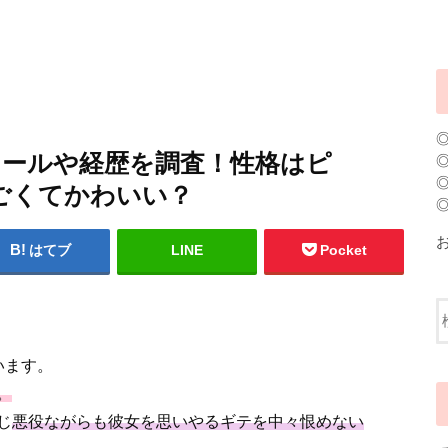
ィールや経歴を調査！性格はピ
すごくてかわいい？
はてブ
LINE
Pocket
います。
。
じ
悪役ながらも彼女を思いやるギテを中々恨めない