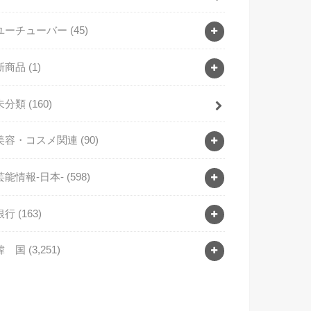
ユーチューバー
(45)
新商品
(1)
未分類
(160)
美容・コスメ関連
(90)
芸能情報-日本-
(598)
銀行
(163)
韓 国
(3,251)