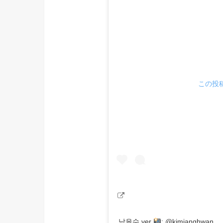
この投稿
남윤수.ver
: @kimjanghwan