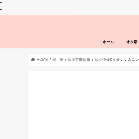
"
"
ホーム
オタ活
HOME
韓 国
韓国芸能情報
韓☆俳優&女優
ナムユン