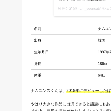
남윤수
(@nam_yoonsu)がシ
名前
ナムユン
出身
韓国
生年月日
1997年
身長
186㎝
体重
64㎏
ナムユンスくんは、
2018年にデビューした
やはり大きな作品に出演できると話題にもあ
その上、
悪役の演技
がかなりうまいので人気