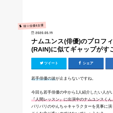
韓☆俳優&女優
2020.05.19
ナムユンス(俳優)のプロフ
(RAIN)に似てギャップが
ツイート
シェア
若手俳優の波
が止まらないですね。
今回も若手俳優の中から1人紹介したい人が
『人間レッスン』に出演中のナムユンスくん
バリバリのやんちゃキャラクターを見事に演