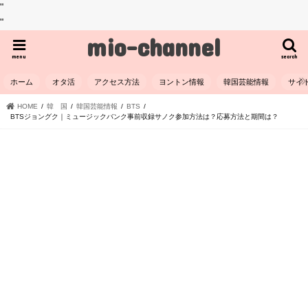
"
"
mio-channel
menu
search
ホーム
オタ活
アクセス方法
ヨントン情報
韓国芸能情報
サイ
HOME
韓 国
韓国芸能情報
BTS
BTSジョングク｜ミュージックバンク事前収録サノク参加方法は？応募方法と期間は？