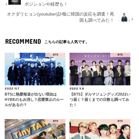
ポジションや経歴も！
オクダリヒョン(youtuber)訃報に韓国の反応を調査！死
因も調べてみた！
RECOMMEND
こちらの記事も人気です。
BTS
BTS
2022.11.7
2022.9.8
BTSに熱愛報道が出ない理由は
【BTS】ダルマジュングッズ2022い
HYBEのもみ消し？恋愛禁止のルー
つ届く？届くまでの日数も調べてみ
ルがあるの？
た！
BTS
BTS