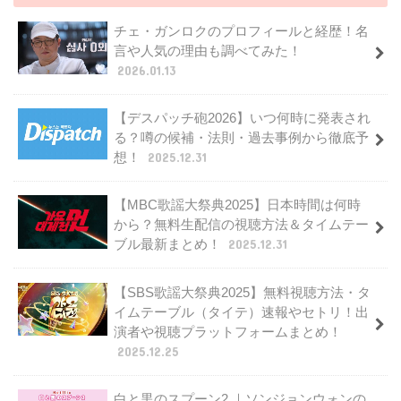
チェ・ガンロクのプロフィールと経歴！名
言や人気の理由も調べてみた！
2026.01.13
【デスパッチ砲2026】いつ何時に発表され
る？噂の候補・法則・過去事例から徹底予
想！
2025.12.31
【MBC歌謡大祭典2025】日本時間は何時
から？無料生配信の視聴方法＆タイムテー
ブル最新まとめ！
2025.12.31
【SBS歌謡大祭典2025】無料視聴方法・タ
イムテーブル（タイテ）速報やセトリ！出
演者や視聴プラットフォームまとめ！
2025.12.25
白と黒のスプーン2 ｜ソンジョンウォンの