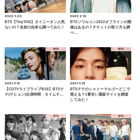
2022.9.20
2022.2.18
BTS【TinyTAN】タイニータン人気
BTSソウルコン2022オフラインの開
ないの？名前の由来も調べてみた！
催はあるの？チケットの取り方も調
べ…
BTS
BTS
2023.9.12
2021.9.30
【CDTVライブライブ9/18】BTSテ
BTSテテのシャトーマルゴーどこで
テ(テヒョン)出演時間・タイムテ…
買える？1番安い通販サイトを調査
してみた！
BTS
BTS