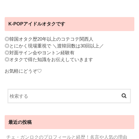
K-POPアイドルオタクです
◎韓国オタク歴20年以上のコテコテ関西人
◎とにかく現場重視で ＼渡韓回数は30回以上／
◎対面サイン会やヨントン経験有
◎オタクで得た知識をお伝えしていきます
お気軽にどうぞ♡
最近の投稿
チェ・ガンロクのプロフィールと経歴！名言や人気の理由