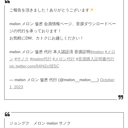
ご報告を頂きました！ありがとうございます
melon メロン 멜론 会員情報ページ、音源ダウンロードペー
ジの代行を承っております！
お気軽にDM、カトクにお越しください！
melon メロン 멜론 代行 本人認証済 音源証明
#melon
#メロ
ン
#サノク
#melon代行
#メロン代行
#音源購入証明書代行
pic.twitter.com/64Hi2xSE5C
— melon メロン 멜론 代行 (@melon__melon___)
October
1, 2023
ジョングク メロン melon サノク