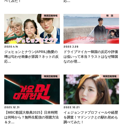
べてみた！
応…
韓国芸能情報
韓 国
2020.4.14
2022.3.28
ジェヒョンとナウン(APRIL)熱愛の
ドライブマイカー韓国の反応や評価
噂は匂わせ画像が原因？ネットの反
は低いって本当？ラストはなぜ韓国
応…
なのか理…
韓国芸能情報
韓国芸能情報
2025.12.31
2022.10.21
【MBC歌謡大祭典2025】日本時間
イェジョンファプロフィールや経歴
は何時から？無料生配信の視聴方法
を調査！マドンソクとの馴れ初めも
＆タ…
調べてみた！