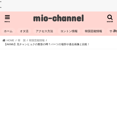
"
"
mio-channel
menu
search
ホーム
オタ活
アクセス方法
ヨントン情報
韓国芸能情報
サイ
HOME
韓 国
韓国芸能情報
【AKMU】兄チャンヒョクの整形の噂？パーツの場所や過去画像と比較！