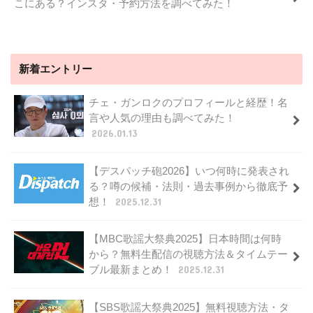
こにある？インスタ・予約方法を調べてみた！
新着エントリー
チェ・ガンロクのプロフィールと経歴！名
言や人気の理由も調べてみた！
2026.01.13
【デスパッチ砲2026】いつ何時に発表され
る？噂の候補・法則・過去事例から徹底予
想！
2025.12.31
【MBC歌謡大祭典2025】日本時間は何時
から？無料生配信の視聴方法＆タイムテー
ブル最新まとめ！
2025.12.31
【SBS歌謡大祭典2025】無料視聴方法・タ