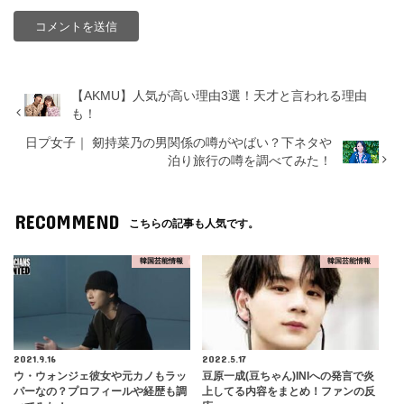
【AKMU】人気が高い理由3選！天才と言われる理由
も！
日プ女子｜ 剱持菜乃の男関係の噂がやばい？下ネタや
泊り旅行の噂を調べてみた！
RECOMMEND
こちらの記事も人気です。
韓国芸能情報
韓国芸能情報
2021.9.16
2022.5.17
ウ・ウォンジェ彼女や元カノもラッ
豆原一成(豆ちゃん)INIへの発言で炎
パーなの？プロフィールや経歴も調
上してる内容をまとめ！ファンの反