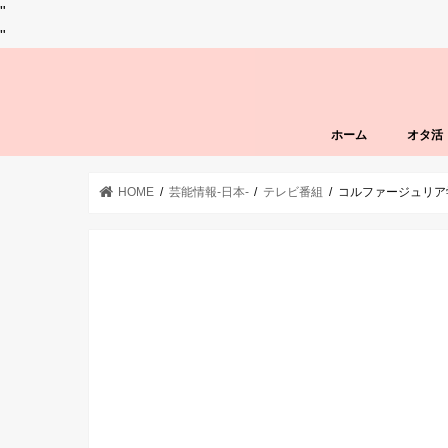
"
"
ホーム
オタ活
HOME
芸能情報-日本-
テレビ番組
コルファージュリア