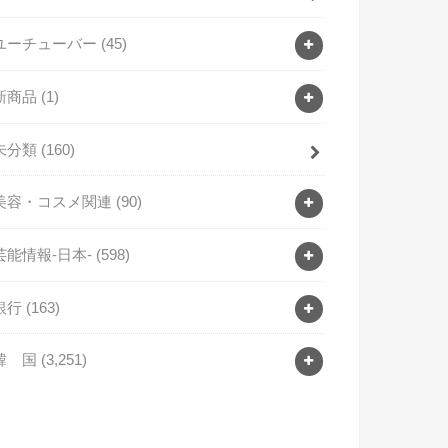
ユーチューバー
(45)
新商品
(1)
未分類
(160)
美容・コスメ関連
(90)
芸能情報-日本-
(598)
銀行
(163)
韓 国
(3,251)