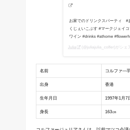
お家でのドリンクスパーティ #お
くじぇいこぶす #マークジェイコ
ワイン #drinks #athome #flowerha
Julia
(@juliajulia_colfer)
名前
コルファ―
出身
香港
生年月日
1997年1月7
身長
163㎝
コルファージュリアさんは、以前マツコ会議