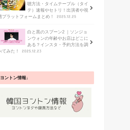
聴方法・タイムテーブル（タイ
テ）速報やセトリ！出演者や視
聴プラットフォームまとめ！
2025.12.25
白と黒のスプーン2 ｜ソンジョ
ンウォンの年齢やお店はどこに
ある？インスタ・予約方法を調
べてみた！
2025.12.23
ヨントン情報↓