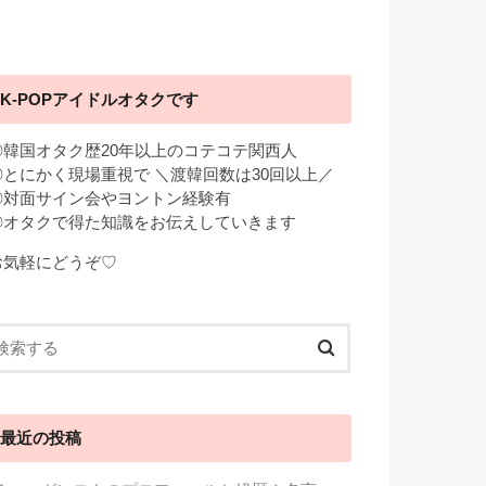
K-POPアイドルオタクです
◎韓国オタク歴20年以上のコテコテ関西人
◎とにかく現場重視で ＼渡韓回数は30回以上／
◎対面サイン会やヨントン経験有
◎オタクで得た知識をお伝えしていきます
お気軽にどうぞ♡
最近の投稿