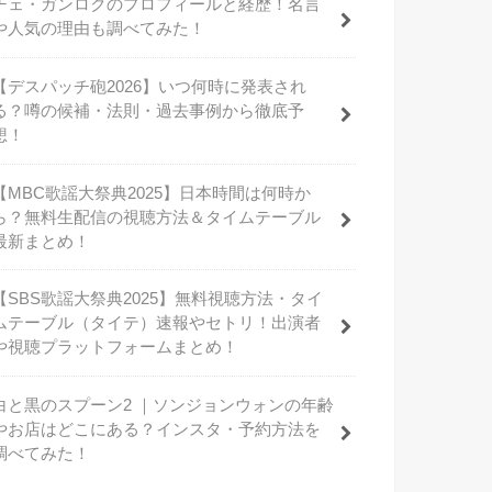
チェ・ガンロクのプロフィールと経歴！名言
や人気の理由も調べてみた！
【デスパッチ砲2026】いつ何時に発表され
る？噂の候補・法則・過去事例から徹底予
想！
【MBC歌謡大祭典2025】日本時間は何時か
ら？無料生配信の視聴方法＆タイムテーブル
最新まとめ！
【SBS歌謡大祭典2025】無料視聴方法・タイ
ムテーブル（タイテ）速報やセトリ！出演者
や視聴プラットフォームまとめ！
白と黒のスプーン2 ｜ソンジョンウォンの年齢
やお店はどこにある？インスタ・予約方法を
調べてみた！