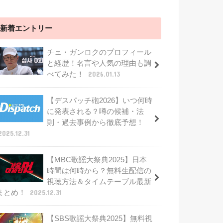
新着エントリー
チェ・ガンロクのプロフィール
と経歴！名言や人気の理由も調
べてみた！
2026.01.13
【デスパッチ砲2026】いつ何時
に発表される？噂の候補・法
則・過去事例から徹底予想！
2025.12.31
【MBC歌謡大祭典2025】日本
時間は何時から？無料生配信の
視聴方法＆タイムテーブル最新
まとめ！
2025.12.31
【SBS歌謡大祭典2025】無料視