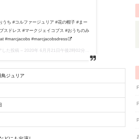
うち #コルファージュリア #花の帽子 #まー
ブスドレス #マークジェイコブス #おうちのみ
t #marcjacobs #marcjacobsdress
がシェアした投稿 –
2020年 6月月21日午後2時02分PDT
羽鳥ジュリア
日
などにも出演し