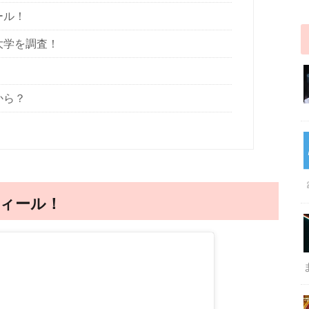
ール！
大学を調査！
から？
ィール！