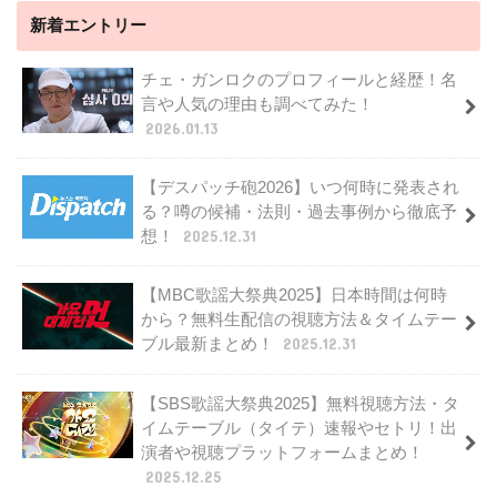
新着エントリー
チェ・ガンロクのプロフィールと経歴！名
言や人気の理由も調べてみた！
2026.01.13
【デスパッチ砲2026】いつ何時に発表され
る？噂の候補・法則・過去事例から徹底予
想！
2025.12.31
【MBC歌謡大祭典2025】日本時間は何時
から？無料生配信の視聴方法＆タイムテー
ブル最新まとめ！
2025.12.31
【SBS歌謡大祭典2025】無料視聴方法・タ
イムテーブル（タイテ）速報やセトリ！出
演者や視聴プラットフォームまとめ！
2025.12.25