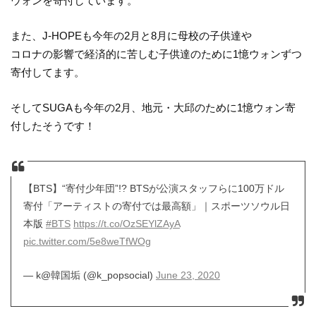
ウォンを寄付しています。
また、J-HOPEも今年の2月と8月に母校の子供達や
コロナの影響で経済的に苦しむ子供達のために1憶ウォンずつ
寄付してます。
そしてSUGAも今年の2月、地元・大邱のために1憶ウォン寄
付したそうです！
【BTS】“寄付少年団”!? BTSが公演スタッフらに100万ドル
寄付「アーティストの寄付では最高額」｜スポーツソウル日
本版
#BTS
https://t.co/OzSEYlZAyA
pic.twitter.com/5e8weTfWOg
— k@韓国垢 (@k_popsocial)
June 23, 2020