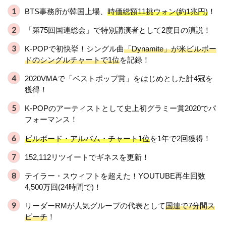
BTS事務所が韓国上場、
時価総額11挑ウォン(約1兆円)
！
「第75回国連総会」で特別講演者として2度目の演説！
K-POPで初快挙！シングル曲
「Dynamite」が米ビルボー
ドのシングルチャートで1位
を記録！
2020VMAで「ベストポップ賞」をはじめとした計4冠を
獲得！
K-POPのアーティストとして史上初グラミー賞2020でパ
フォーマンス！
ビルボード・アルバム・チャート1位
を1年で2回獲得！
152,112リツイートでギネスを更新！
テイラー・スウィフトを超えた！YOUTUBE再生回数
4,500万回(24時間で)！
リーダーRMが人気グループの代表として
国連で7分間ス
ピーチ
！