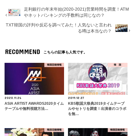
足利銀行の年末年始(2020-2021)営業時間を調査！ATM
やネットバンキングの手数料は同じなの？
TXT韓国の評判や反応を調べてみた！人気ないと言われ
る噂は本当なの？
RECOMMEND
こちらの記事も人気です。
韓国芸能情報
韓 国
2020.11.26
2019.12.27
ASIA ARTIST AWARDS2020タイム
KBS歌謡大祭典2019タイムテーブ
テーブルや無料視聴方法…
ルやセトリを調査！出演者のコラボ
を無…
韓国芸能情報
韓国芸能情報