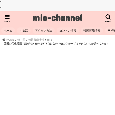
"
"
mio-channel
menu
search
ホーム
オタ活
アクセス方法
ヨントン情報
韓国芸能情報
サイ
HOME
韓 国
韓国芸能情報
BTS
韓国の兵役延期申請ができるのはBTSだけなの？他のグループはできないのか調べてみた！