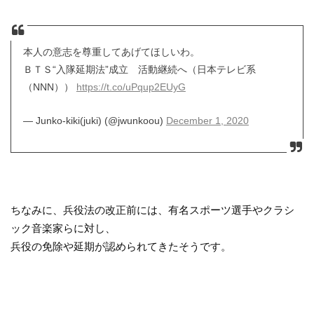
本人の意志を尊重してあげてほしいわ。
ＢＴＳ“入隊延期法”成立 活動継続へ（日本テレビ系
（NNN））
https://t.co/uPqup2EUyG
— Junko-kiki(juki) (@jwunkoou)
December 1, 2020
ちなみに、兵役法の改正前には、有名スポーツ選手やクラシ
ック音楽家らに対し、
兵役の免除や延期が認められてきたそうです。