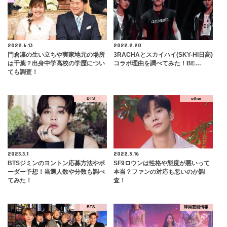
2022.6.13
2022.2.20
門倉凛の生い立ちや実家地元の場所
3RACHAとスカイハイ(SKY-HI日高)
は千葉？出身中学高校の学歴につい
コラボ理由を調べてみた！BE…
ても調査！
BTS
other
2023.3.1
2022.5.16
BTSジミンのヨントン応募方法やボ
SF9ロウンは性格や態度が悪いって
ーダー予想！当選人数や分数も調べ
本当？ファンの対応も悪いのか調
てみた！
査！
BTS
韓国芸能情報