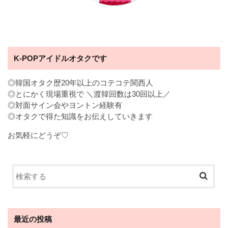
K-POPアイドルオタクです
◎韓国オタク歴20年以上のコテコテ関西人
◎とにかく現場重視で ＼渡韓回数は30回以上／
◎対面サイン会やヨントン経験有
◎オタクで得た知識をお伝えしていきます
お気軽にどうぞ♡
最近の投稿