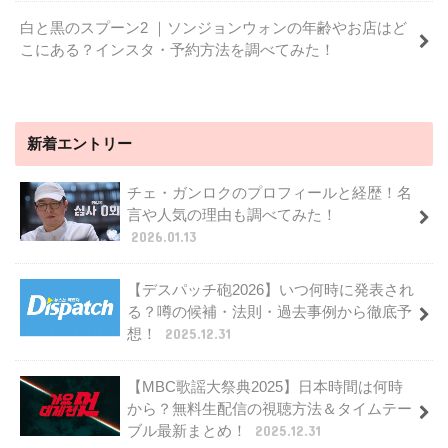
白と黒のスプーン2 ｜ソンジョンウォンの年齢やお店はど
こにある？インスタ・予約方法を調べてみた！
新着エントリー
チェ・ガンロクのプロフィールと経歴！名
言や人気の理由も調べてみた！
2026.01.13
【デスパッチ砲2026】いつ何時に発表され
る？噂の候補・法則・過去事例から徹底予
想！
2025.12.31
【MBC歌謡大祭典2025】日本時間は何時
から？無料生配信の視聴方法＆タイムテー
ブル最新まとめ！
2025.12.31