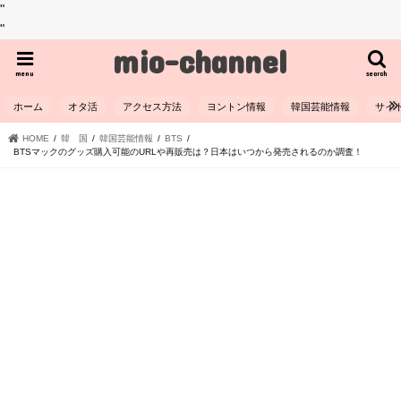
"
"
mio-channel
menu
search
ホーム
オタ活
アクセス方法
ヨントン情報
韓国芸能情報
サイ
HOME
韓 国
韓国芸能情報
BTS
BTSマックのグッズ購入可能のURLや再販売は？日本はいつから発売されるのか調査！