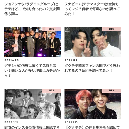
ジョアンナ(パラダイスグループ)と
ヌナビニム(テテマスター)は金持ち
テテはどこで知り合ったの？交友関
ってマジ？何者で何歳なのか調べて
係も調…
みた！
BTS
BTS
2021.4.20
2021.11.1
グテシパの考察は怖くて気持ち悪
グクテテ韓国ファンの間でどう思わ
い？嫌いな人が多い理由はガチだか
れてるの？反応を調べてみた！
ら？
BTS
BTS
2022.1.11
2021.1.15
BTSのインスタ位置情報は確認でき
【グクテテ】の仲を事務所も認めて