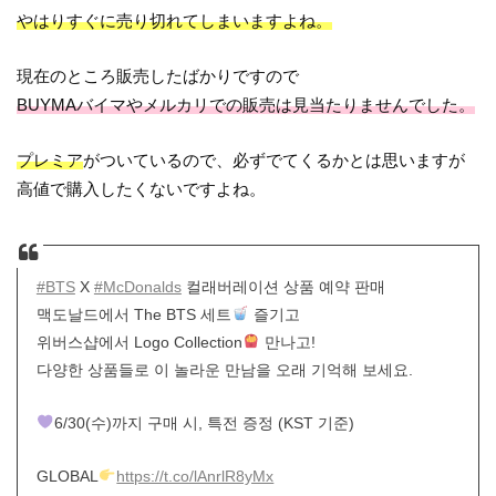
やはりすぐに売り切れてしまいますよね。
現在のところ販売したばかりですので
BUYMAバイマやメルカリでの販売は見当たりませんでした。
プレミア
がついているので、必ずでてくるかとは思いますが
高値で購入したくないですよね。
#BTS
X
#McDonalds
컬래버레이션 상품 예약 판매
맥도날드에서 The BTS 세트
즐기고
위버스샵에서 Logo Collection
만나고!
다양한 상품들로 이 놀라운 만남을 오래 기억해 보세요.
6/30(수)까지 구매 시, 특전 증정 (KST 기준)
GLOBAL
https://t.co/lAnrlR8yMx