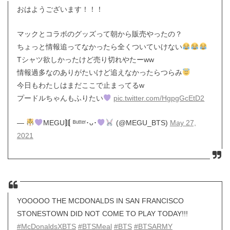
おはようございます！！！
マックとコラボのグッズって朝から販売やったの？
ちょっと情報追ってなかったら全くついていけない
Tシャツ欲しかったけど売り切れやたーww
情報過多なのありがたいけど追えなかったらつらみ
今日もわたしはまだここで止まってるw
プードルちゃんもふりたい
pic.twitter.com/HgpgGcEtD2
—
MEGU⟭⟬ ᴮᵘᵗᵗᵉʳ･ᴗ･
(@MEGU_BTS)
May 27,
2021
YOOOOO THE MCDONALDS IN SAN FRANCISCO
STONESTOWN DID NOT COME TO PLAY TODAY!!!
#McDonaldsXBTS
#BTSMeal
#BTS
#BTSARMY