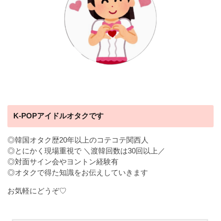
K-POPアイドルオタクです
◎韓国オタク歴20年以上のコテコテ関西人
◎とにかく現場重視で ＼渡韓回数は30回以上／
◎対面サイン会やヨントン経験有
◎オタクで得た知識をお伝えしていきます
お気軽にどうぞ♡