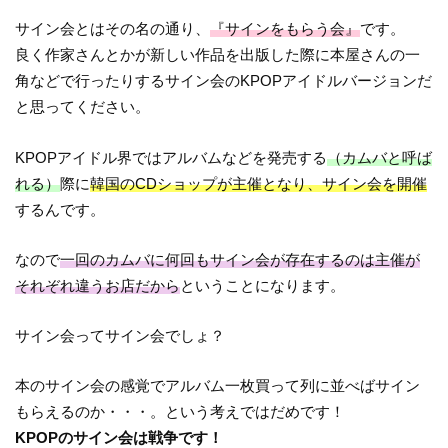
サイン会とはその名の通り、
『サインをもらう会』
です。
良く作家さんとかが新しい作品を出版した際に本屋さんの一
角などで行ったりするサイン会のKPOPアイドルバージョンだ
と思ってください。
KPOPアイドル界ではアルバムなどを発売する
（カムバと呼ば
れる）
際に
韓国のCDショップが主催となり、サイン会を開催
するんです。
なので
一回のカムバに何回もサイン会が存在するのは主催が
それぞれ違うお店だから
ということになります。
サイン会ってサイン会でしょ？
本のサイン会の感覚でアルバム一枚買って列に並べばサイン
もらえるのか・・・。という考えではだめです！
KPOPのサイン会は戦争です！