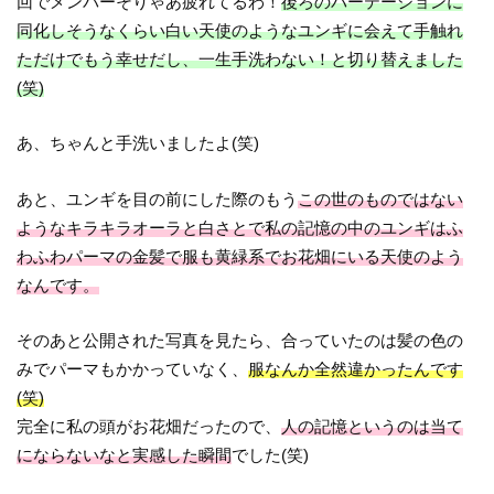
回でメンバーそりゃあ疲れてるわ！
後ろのパーテーションに
同化しそうなくらい白い天使のようなユンギに会えて手触れ
ただけでもう幸せだし、一生手洗わない！と切り替えました
(笑)
あ、ちゃんと手洗いましたよ(笑)
あと、ユンギを目の前にした際のもう
この世のものではない
ようなキラキラオーラと白さとで私の記憶の中のユンギはふ
わふわパーマの金髪で服も黄緑系でお花畑にいる天使のよう
なんです。
そのあと公開された写真を見たら、合っていたのは髪の色の
みでパーマもかかっていなく、
服なんか全然違かったんです
(笑)
完全に私の頭がお花畑だったので、
人の記憶というのは当て
にならないなと実感した瞬間
でした(笑)