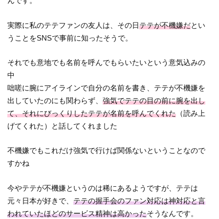
んです。
実際に私のテテファンの友人は、その日
テテが不機嫌だ
とい
うことをSNSで事前に知ったそうで。
それでも意地でも名前を呼んでもらいたいという意気込みの
中
咄嗟に腕にアイラインで自分の名前を書き、テテが不機嫌を
出していたのにも関わらず、
強気でテテの目の前に腕を出し
て、それにびっくりしたテテが名前を呼んでくれた
（読み上
げてくれた）と話してくれました
不機嫌でもこれだけ強気で行けば関係ないということなので
すかね
今やテテが不機嫌というのは稀にあるようですが、テテは
元々日本が好きで、
テテの握手会のファン対応は神対応と言
われていたほどのサービス精神は高かった
そうなんです。