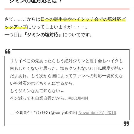
ジミンの塩対応とは？
さて、ここからは
日本の握手会やハイタッチ会での塩対応ピ
ックアップ
になってしまいますが・・・。
一つ目は
『ジミンの塩対応』
についてです。
リリイベこの先あったらもう絶対ジミンと握手会もハイタも
何もしたくないと思った。塩もクソもないわTHE態度が酷い
だよあれ。もう次から国によってファンへの対応一切変えな
い神対応のホビちゃんにするから。
もうジミンなんて知らない←
ペン減っても自業自得だから。
#outJIMIN
— 소피아*ˊᵕˋ*ｿﾌｨﾁｬﾝ (@sonya0815)
November 27, 2016