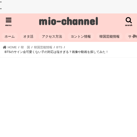
"
"
mio-channel
menu
search
ホーム
オタ活
アクセス方法
ヨントン情報
韓国芸能情報
サイ
HOME
韓 国
韓国芸能情報
BTS
BTSのサイン会可愛くない子の対応は塩すぎる？画像や動画を探してみた！