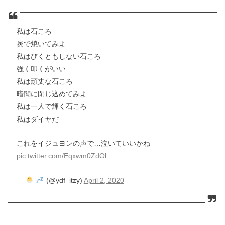
私は石ころ
炎で焼いてみよ
私はびくともしない石ころ
強く叩くがいい
私は頑丈な石ころ
暗闇に閉じ込めてみよ
私は一人で輝く石ころ
私はダイヤだ
これをイジュヨンの声で…泣いていいかね
pic.twitter.com/Eqxwm0ZdOl
—
(@ydf_itzy)
April 2, 2020