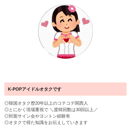
K-POPアイドルオタクです
◎韓国オタク歴20年以上のコテコテ関西人
◎とにかく現場重視で ＼渡韓回数は30回以上／
◎対面サイン会やヨントン経験有
◎オタクで得た知識をお伝えしていきます