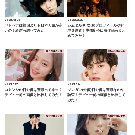
2021.12.30
2022.2.23
ペドゥナは韓国よりも日本人気が高
シムダルギ(女優)プロフィールや経
いの？経歴も調べてみた！
歴を調査！事務所や出演作品もまと
めてみた！
韓☆俳優&女優
韓☆俳優&女優
2021.1.21
2021.1.6
コミンシの目や鼻は整形って本当？
ソンガン(俳優)目や鼻は整形なのか
デビュー前の画像と比較してみた！
調査！デビュー前の画像と比較して
みた！
韓☆俳優&女優
韓☆俳優&女優