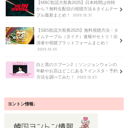
【MBC歌謡大祭典2025】日本時間は何時
から？無料生配信の視聴方法＆タイムテー
ブル最新まとめ！
2025.12.31
【SBS歌謡大祭典2025】無料視聴方法・タ
イムテーブル（タイテ）速報やセトリ！出
演者や視聴プラットフォームまとめ！
2025.12.25
白と黒のスプーン2 ｜ソンジョンウォンの
年齢やお店はどこにある？インスタ・予約
方法を調べてみた！
2025.12.23
ヨントン情報↓