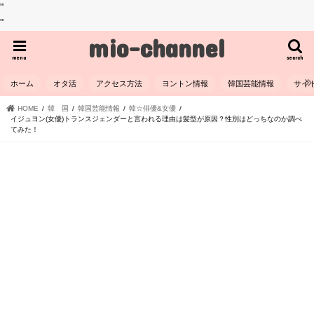
"
"
mio-channel
menu
search
ホーム
オタ活
アクセス方法
ヨントン情報
韓国芸能情報
サイ
HOME
韓 国
韓国芸能情報
韓☆俳優&女優
​イジュヨン(女優)トランスジェンダーと言われる理由は髪型が原因？性別はどっちなのか調べ
てみた！