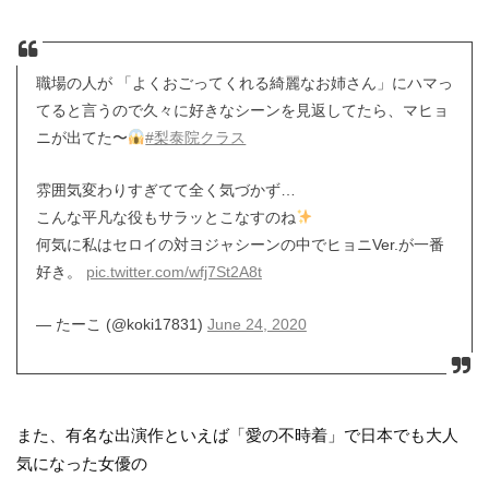
職場の人が 「よくおごってくれる綺麗なお姉さん」にハマっ
てると言うので久々に好きなシーンを見返してたら、マヒョ
ニが出てた〜
#梨泰院クラス
雰囲気変わりすぎてて全く気づかず…
こんな平凡な役もサラッとこなすのね
何気に私はセロイの対ヨジャシーンの中でヒョニVer.が一番
好き。
pic.twitter.com/wfj7St2A8t
— たーこ (@koki17831)
June 24, 2020
また、有名な出演作といえば「愛の不時着」で日本でも大人
気になった女優の