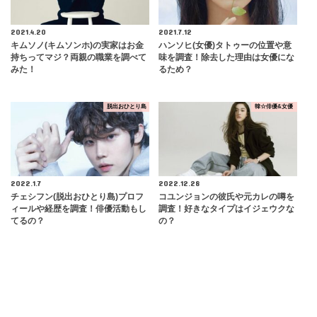
2021.4.20
2021.7.12
キムソノ(キムソンホ)の実家はお金
ハンソヒ(女優)タトゥーの位置や意
持ちってマジ？両親の職業を調べて
味を調査！除去した理由は女優にな
みた！
るため？
脱出おひとり島
韓☆俳優&女優
2022.1.7
2022.12.28
チェシフン(脱出おひとり島)プロフ
コユンジョンの彼氏や元カレの噂を
ィールや経歴を調査！俳優活動もし
調査！好きなタイプはイジェウクな
てるの？
の？