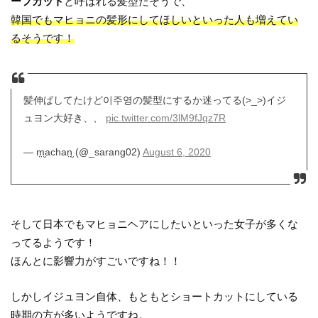
ーフカット
と呼ばれる髪型だそうで、
韓国でもマヒョニの髪形にしてほしいといった人も増えてい
るそうです！
髪伸ばしてたけど이주영の髪型にするか迷ってる(>_>)イジ
ュヨン大好き、、
pic.twitter.com/3lM9fJqz7R
— m̤̮achan̤̮ (@_sarang02)
August 6, 2020
そして日本でもマヒョニヘアにしたいといった女子が多くな
ってるようです！
ほんとに影響力がすごいですね！！
しかしイジュヨン自体、もともとショートカットにしている
時期の方が多いようですね。