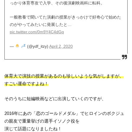
っかり体育専攻で入学、その後演劇映画科に転科。
一般教養で聞いてた演劇の授業がきっかけで好奇心で始めた
のがやってみたいに発展したと…
pic.twitter.com/0m9Y4C4dGq
—
(@ydf_itzy)
April 2, 2020
体育大で演技の授業があるのも珍しいような気がしますが、
すごい運命ですよね！
そのうちに短編映画などに出演していくのですが、
2016年にあの「恋のゴールドメダル」でヒロインのボクジュ
の親友で重量挙げの選手イソノク役を
演じて話題になりましたね！