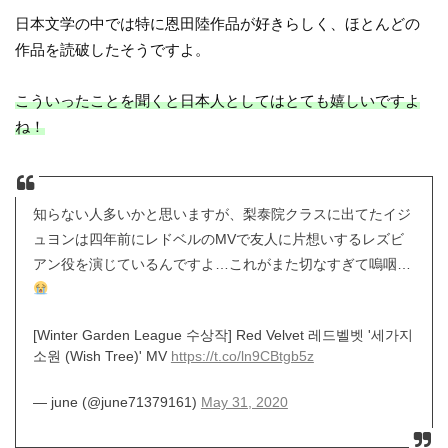
日本文学の中では特に恩田陸作品が好きらしく、ほとんどの
作品を読破したそうですよ。
こういったことを聞くと日本人としてはとても嬉しいですよ
ね！
知らない人多いかと思いますが、梨泰院クラスに出てたイジ
ュヨンは四年前にレドベルのMVで友人に片想いするレズビ
アン役を演じているんですよ…これがまた切なすぎて嗚咽…
[Winter Garden League 수상작] Red Velvet 레드벨벳 '세가지
소원 (Wish Tree)' MV
https://t.co/ln9CBtgb5z
— june (@june71379161)
May 31, 2020