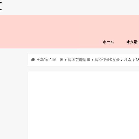
"
"
ホーム
オタ活
HOME
韓 国
韓国芸能情報
韓☆俳優&女優
オムギジ