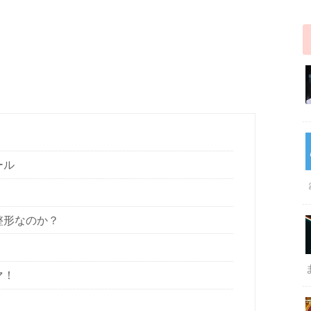
ール
整形なのか？
マ！