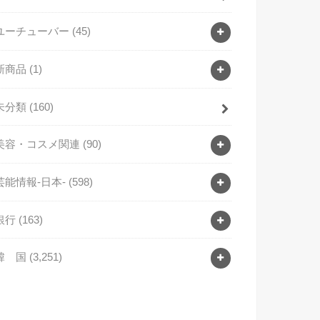
ユーチューバー
(45)
新商品
(1)
未分類
(160)
美容・コスメ関連
(90)
芸能情報-日本-
(598)
銀行
(163)
韓 国
(3,251)