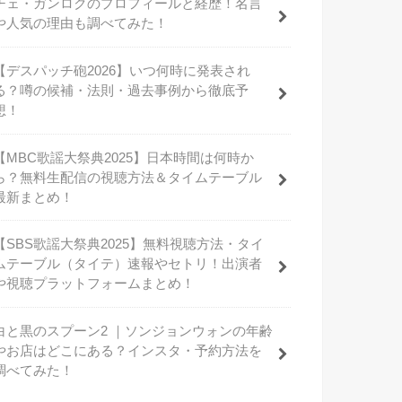
チェ・ガンロクのプロフィールと経歴！名言
や人気の理由も調べてみた！
【デスパッチ砲2026】いつ何時に発表され
る？噂の候補・法則・過去事例から徹底予
想！
【MBC歌謡大祭典2025】日本時間は何時か
ら？無料生配信の視聴方法＆タイムテーブル
最新まとめ！
【SBS歌謡大祭典2025】無料視聴方法・タイ
ムテーブル（タイテ）速報やセトリ！出演者
や視聴プラットフォームまとめ！
白と黒のスプーン2 ｜ソンジョンウォンの年齢
やお店はどこにある？インスタ・予約方法を
調べてみた！