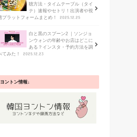
聴方法・タイムテーブル（タイ
テ）速報やセトリ！出演者や視
聴プラットフォームまとめ！
2025.12.25
白と黒のスプーン2 ｜ソンジョ
ンウォンの年齢やお店はどこに
ある？インスタ・予約方法を調
べてみた！
2025.12.23
ヨントン情報↓