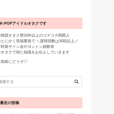
K-POPアイドルオタクです
◎韓国オタク歴20年以上のコテコテ関西人
◎とにかく現場重視で ＼渡韓回数は30回以上／
◎対面サイン会やヨントン経験有
◎オタクで得た知識をお伝えしていきます
お気軽にどうぞ♡
最近の投稿