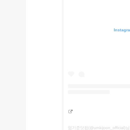
Insta
엄기준닷컴(@umkijoon_officia