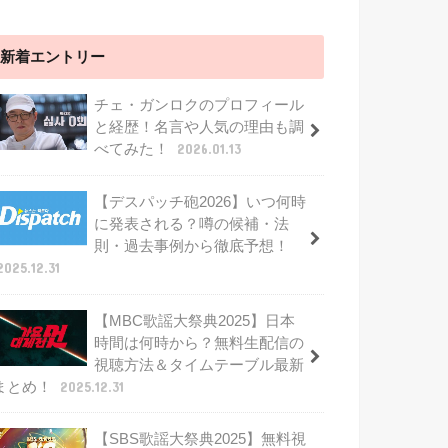
新着エントリー
チェ・ガンロクのプロフィール
と経歴！名言や人気の理由も調
べてみた！
2026.01.13
【デスパッチ砲2026】いつ何時
に発表される？噂の候補・法
則・過去事例から徹底予想！
2025.12.31
【MBC歌謡大祭典2025】日本
時間は何時から？無料生配信の
視聴方法＆タイムテーブル最新
まとめ！
2025.12.31
【SBS歌謡大祭典2025】無料視