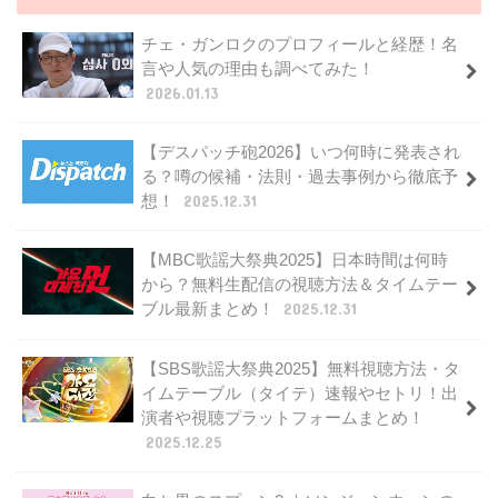
チェ・ガンロクのプロフィールと経歴！名
言や人気の理由も調べてみた！
2026.01.13
【デスパッチ砲2026】いつ何時に発表され
る？噂の候補・法則・過去事例から徹底予
想！
2025.12.31
【MBC歌謡大祭典2025】日本時間は何時
から？無料生配信の視聴方法＆タイムテー
ブル最新まとめ！
2025.12.31
【SBS歌謡大祭典2025】無料視聴方法・タ
イムテーブル（タイテ）速報やセトリ！出
演者や視聴プラットフォームまとめ！
2025.12.25