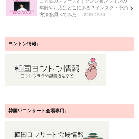
白と黒のスプーン2 ｜ソンジョンウォンの
年齢やお店はどこにある？インスタ・予約
方法を調べてみた！
2025.12.23
ヨントン情報↓
韓国♡コンサート会場専用↓