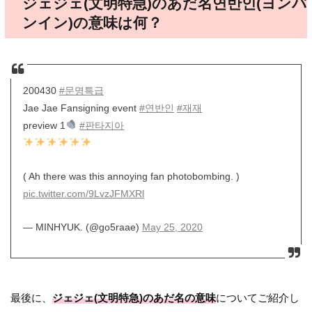
ジェジェ(文明特急)のあだ名연반인(ヨンバ
ンイン)の意味は何？
200430
#문명특급
Jae Jae Fansigning event
#연반인
#재재
preview 1
#판타지아
( Ah there was this annoying fan photobombing. )
pic.twitter.com/9LvzJFMXRl
— MINHYUK. (@go5raae)
May 25, 2020
最後に、
ジェジェ(文明特急)のあだ名の意味
についてご紹介し