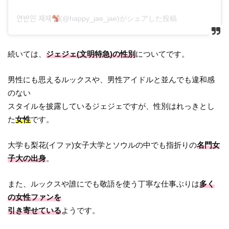
연반인 재재
(@happy_jae_jae)がシェアした投稿
続いては、
ジェジェ(文明特急)の性別
についてです。
男性にも思えるルックスや、男性アイドルと並んでも違和感
のない
スタイルを披露しているジェジェですが、性別はれっきとし
た
女性
です。
大学も梨花(イファ)女子大学とソウルの中でも指折りの
名門女
子大の出身
。
また、ルックスや誰にでも敬語を使う丁寧な仕事ぶりは
多く
の女性ファンを
引き寄せている
ようです。