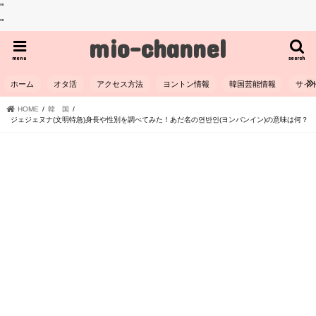
"
"
mio-channel
menu
search
ホーム
オタ活
アクセス方法
ヨントン情報
韓国芸能情報
サイ
HOME
韓 国
ジェジェヌナ(文明特急)身長や性別を調べてみた！あだ名の연반인(ヨンバンイン)の意味は何？