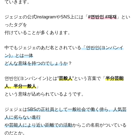
ていきます。
ジェジェの公式InstagramやSNS上には「
#연반인 #재재
」とい
ったタグを
付けていることが多くあります。
中でもジェジェのあだ名とされている
「연반인(ヨンバンイ
ン)」とは一体
どんな意味を持つのでしょうか
？
연반인(ヨンバンイン)とは”
芸般人
”という言葉で「
半分芸能
人、半分一般人
」
という意味が込められているようです。
ジェジェは
SBSの正社員として一般社会で働く傍ら、人気芸
人に劣らない進行
や芸能人により近い距離での活動
からこの名前がついている
のだとか。