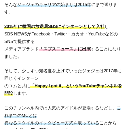
そんな
ジェジェのキャリアの始まりは2015年
にまで遡りま
す。
2015年に韓国の放送局SBSにインターンとして入社
し、
SBS NEWSがFacebook・Twitter・カカオ・YouTubeなどの
SNSで提供する
メディアブランド
「スブスニュース」に出演
することになり
ました。
そして、少しずつ知名度を上げていったジェジェは2017年に
同じくインターン
のユムと共に
「Happy I got it」というYouTubeチャンネルを
開設
します。
このチャンネル内では人気のアイドルが登場するなどし、
こ
れまでのMCとは
異なるスタイルのインタビュー方式を取っている
ことから