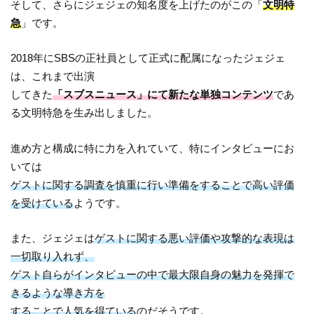
そして、さらにジェジェの知名度を上げたのがこの「
文明特
急
」です。
2018年にSBSの正社員として正式に配属になったジェジェ
は、これまで出演
してきた
「スブスニュース」にて新たな単独コンテンツ
であ
る文明特急を生み出しました。
進め方と構成に特に力を入れていて、特にインタビューにお
いては
ゲストに関する調査を慎重に行い準備をすることで高い評価
を受けている
ようです。
また、ジェジェは
ゲストに関する悪い評価や攻撃的な表現は
一切取り入れず、
ゲスト自らがインタビューの中で最大限自身の魅力を発揮で
きるような導き方を
することで人気を得ている
のだそうです。