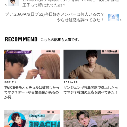
王子って呼ばれてたの？
プデュJAPAN(日プS2)今日好きメンバーは何人いるの？
やらせ疑惑も調べてみた！
RECOMMEND
こちらの記事も人気です。
GIRLS他
韓☆俳優&女優
2021.7.1
2021.4.28
TWICEモモとヒチョルは破局したっ
ソンジュンギ竹島問題で炎上したっ
てマジ？デートや目撃画像があるの
てマジ？韓国の反応を調べてみた！
か調…
韓 国
other