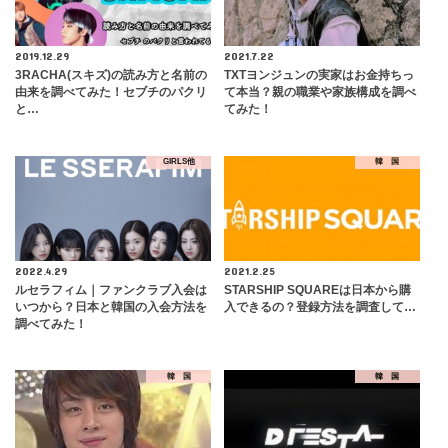
2019.12.29
2021.7.22
3RACHA(スキズ)の読み方と名前の
TXTヨンジュンの実家はお金持ちっ
由来を調べてみた！セブチのパクリ
て本当？親の職業や家族構成を調べ
と…
てみた！
GIRLS他
韓 国
2022.4.29
2021.2.25
ルセラフィム｜ファンクラブ入会は
STARSHIP SQUAREは日本から購
いつから？日本と韓国の入会方法を
入できるの？登録方法を調査して…
調べてみた！
韓 国
韓 国