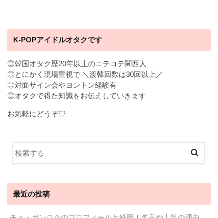
K-POPアイドルオタクです
◎韓国オタク歴20年以上のコテコテ関西人
◎とにかく現場重視で ＼渡韓回数は30回以上／
◎対面サイン会やヨントン経験有
◎オタクで得た知識をお伝えしていきます
お気軽にどうぞ♡
最近の投稿
チェ・ガンロクのプロフィールと経歴！名言や人気の理由