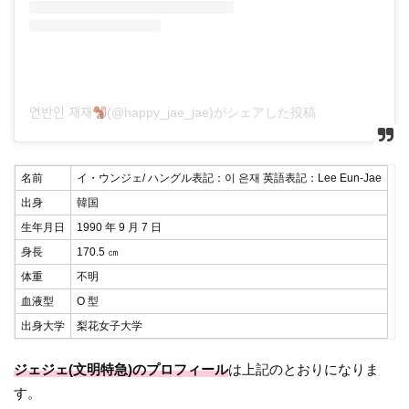
연반인 재재
(@happy_jae_jae)がシェアした投稿
名前
イ・ウンジェ/ ハングル表記：이 은재 英語表記：Lee Eun-Jae
出身
韓国
生年月日
1990 年 9 月 7 日
身長
170.5 ㎝
体重
不明
血液型
O 型
出身大学
梨花女子大学
ジェジェ(文明特急)のプロフィール
は上記のとおりになりま
す。