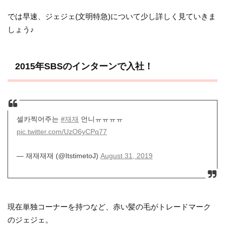
では早速、ジェジェ(文明特急)について少し詳しく見ていきま
しょう♪
2015年SBSのインターンで入社！
셀카찍어주는
#재재
언니ㅠㅠㅠㅠ
pic.twitter.com/UzO6yCPq77
— 재재재재 (@ItstimetoJ)
August 31, 2019
現在単独コーナーを持つなど、赤い髪の毛がトレードマーク
のジェジェ。