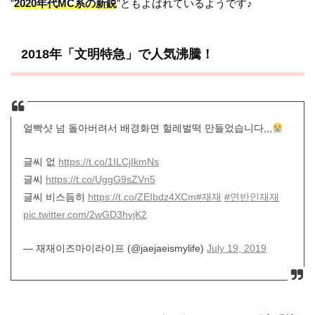
”
2020年代MC系の新鋭
”ともよばれているようです♪
2018年「文明特急」で人気沸騰！
얼빡샷 넘 돌아버려서 배경화면 헐레벌떡 만들었습니다,,,
글씨 없
https://t.co/1ILCjIkmNs
글씨
https://t.co/UggG9sZVn5
글씨 비스듬히
https://t.co/ZEIbdz4XCm
#재재
#연반인재재
pic.twitter.com/2wGD3hvjK2
— 재재이즈마이라이프 (@jaejaeismylife)
July 19, 2019