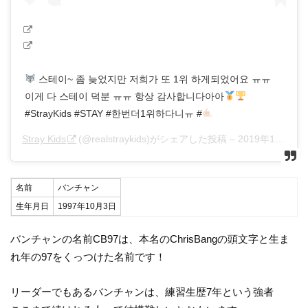
스테이~ 좀 늦었지만 저희가 또 1위 하게되었어요 ㅠㅠ
이게 다 스테이 덕분 ㅠㅠ 항상 감사합니다아아
⠀⠀
#StrayKids #STAY #한번더1위하다니ㅠ #
Stray Kids
(@realstraykids)がシェアした投稿 –
2019年12月月20日午後9時01分PST
名前
バンチャン
生年月日
1997年10月3日
バンチャンの名前CB97は、本名のChrisBangの頭文字と生ま
れ年の97をくっつけた名前です！
リーダーでもあるバンチャンは、練習生歴7年という強者