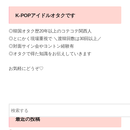
K-POPアイドルオタクです
◎韓国オタク歴20年以上のコテコテ関西人
◎とにかく現場重視で ＼渡韓回数は30回以上／
◎対面サイン会やヨントン経験有
◎オタクで得た知識をお伝えしていきます
お気軽にどうぞ♡
最近の投稿