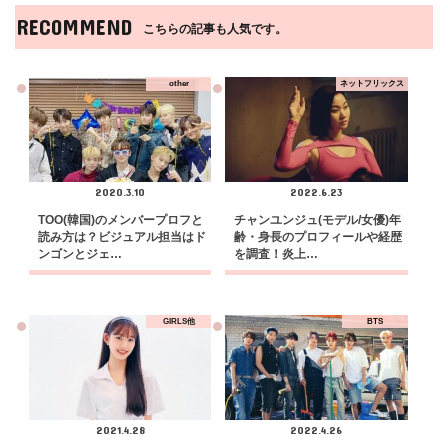
RECOMMEND
こちらの記事も人気です。
other
ネットフリックス
2020.3.10
2022.6.23
TOO(韓国)のメンバープロフと
チャンユンジュ(モデル/女優)年
読み方は？ビジュアル担当はド
齢・身長のプロフィールや経歴
ンゴンとジェ…
を調査！炎上…
GIRLS他
BTS
2021.4.28
2022.4.26