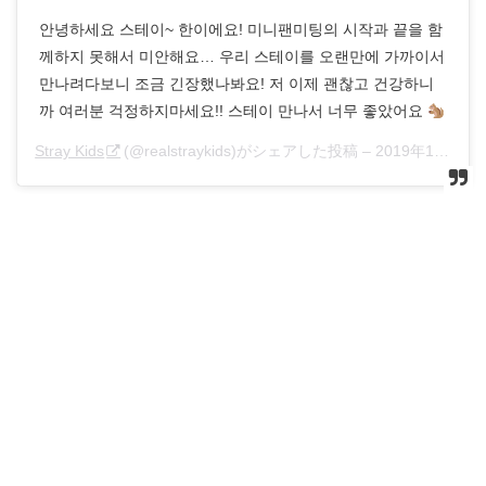
안녕하세요 스테이~ 한이에요! 미니팬미팅의 시작과 끝을 함
께하지 못해서 미안해요… 우리 스테이를 오랜만에 가까이서
만나려다보니 조금 긴장했나봐요! 저 이제 괜찮고 건강하니
까 여러분 걱정하지마세요!! 스테이 만나서 너무 좋았어요
Stray Kids
(@realstraykids)がシェアした投稿 –
2019年12月月14日午前4時22分PST