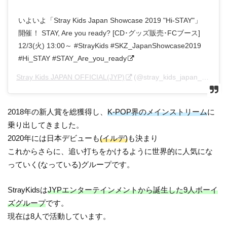
いよいよ「Stray Kids Japan Showcase 2019 "Hi-STAY"」
開催！ STAY, Are you ready? [CD･グッズ販売･FCブース]
12/3(火) 13:00～ #StrayKids #SKZ_JapanShowcase2019
#Hi_STAY #STAY_Are_you_ready
Stray Kids JAPAN OFFICIAL(JYP)
(@stray_kids_japan_official_jypj)がシェアした投稿 –
2018年の新人賞を総獲得し、
K-POP界のメインストリーム
に
乗り出してきました。
2020年には日本デビューも
(イルデ)
も決まり
これからさらに、追い打ちをかけるように世界的に人気にな
っていく(なっている)グループです。
StrayKidsは
JYPエンターテインメントから誕生した9人ボーイ
ズグループ
です。
現在は8人で活動しています。