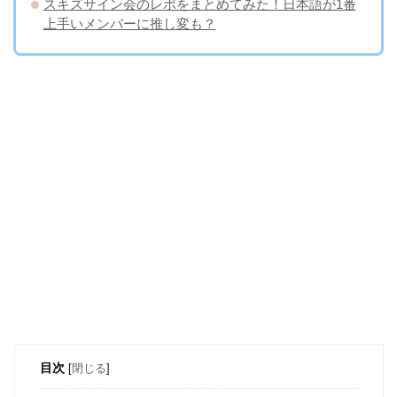
スキズサイン会のレポをまとめてみた！日本語が1番
上手いメンバーに推し変も？
目次
[
閉じる
]