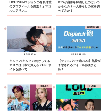
LIGHTSUMユジョンの身長体重
BTSが宿舎を解消したのはいつ
のプロフィールを調査！オマゴ
からなの？一人暮らしの家を調
ルのアリン…
べてみた！
韓☆俳優&女優
韓国芸能情報
2021.10.6
2022.12.29
キムソノ(キムソンホ)がしてる
【ディスパッチ砲2023】熱愛が
マスクは日本で買える？URLサ
予想されるアイドル俳優まと
イトを調べて…
め！
GIRLS他
I-LAND