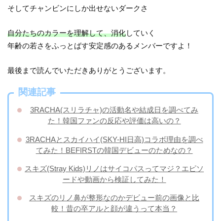
そしてチャンビンにしか出せないダークさ
自分たちのカラーを理解して、消化
していく
年齢の若さをふっとばす安定感のあるメンバーですよ！
最後まで読んでいただきありがとうございます。
関連記事
3RACHA(スリラチャ)の活動名や結成日を調べてみ
た！韓国ファンの反応や評価は高いの？
3RACHAとスカイハイ(SKY-HI日高)コラボ理由を調べ
てみた！BEFIRSTの韓国デビューのためなの？
スキズ(Stray Kids)リノはサイコパスってマジ？エピソ
ードや動画から検証してみた！
スキズのリノ鼻が整形なのかデビュー前の画像と比
較！昔の卒アルと顔が違うって本当？