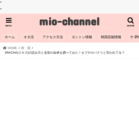
"
"
mio-channel
menu
search
ホーム
オタ活
アクセス方法
ヨントン情報
韓国芸能情報
サイ
HOME
韓 国
3RACHA(スキズ)の読み方と名前の由来を調べてみた！セブチのパクリと言われてる？