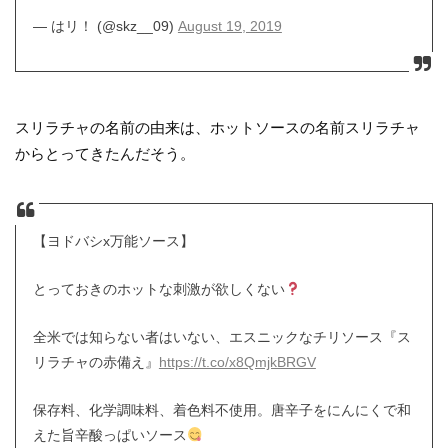
— はリ！ (@skz__09)
August 19, 2019
スリラチャの名前の由来は、ホットソースの名前スリラチャ
からとってきたんだそう。
【ヨドバシx万能ソース】
とっておきのホットな刺激が欲しくない
全米では知らない者はいない、エスニックなチリソース『ス
リラチャの赤備え』
https://t.co/x8QmjkBRGV
保存料、化学調味料、着色料不使用。唐辛子をにんにくで和
えた旨辛酸っぱいソース