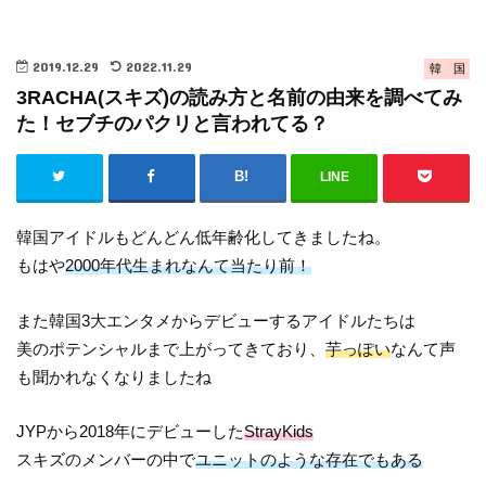
2019.12.29
2022.11.29
韓 国
3RACHA(スキズ)の読み方と名前の由来を調べてみ
た！セブチのパクリと言われてる？
LINE
韓国アイドルもどんどん低年齢化してきましたね。
もはや
2000年代生まれなんて当たり前！
また韓国3大エンタメからデビューするアイドルたちは
美のポテンシャルまで上がってきており、
芋っぽい
なんて声
も聞かれなくなりましたね
JYPから2018年にデビューした
StrayKids
スキズのメンバーの中で
ユニットのような存在
でもある