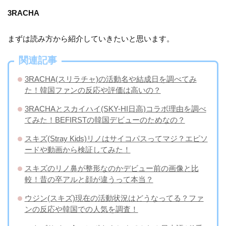
3RACHA
まずは読み方から紹介していきたいと思います。
関連記事
3RACHA(スリラチャ)の活動名や結成日を調べてみ
た！韓国ファンの反応や評価は高いの？
3RACHAとスカイハイ(SKY-HI日高)コラボ理由を調べ
てみた！BEFIRSTの韓国デビューのためなの？
スキズ(Stray Kids)リノはサイコパスってマジ？エピソ
ードや動画から検証してみた！
スキズのリノ鼻が整形なのかデビュー前の画像と比
較！昔の卒アルと顔が違うって本当？
ウジン(スキズ)現在の活動状況はどうなってる？ファ
ンの反応や韓国での人気を調査！