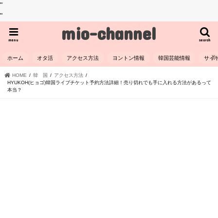
"
"
mio-channel
menu
search
ホーム
オタ活
アクセス方法
ヨントン情報
韓国芸能情報
サイ
HOME
韓 国
アクセス方法
HYUKOH(ヒョゴ)韓国ライブチケット予約方法詳細！売り切れでも手に入れる方法があるって
本当？