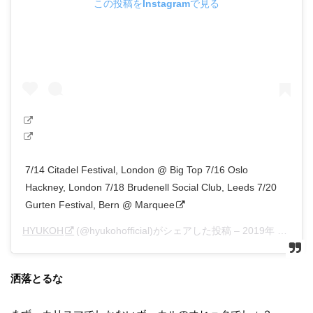
この投稿をInstagramで見る
7/14 Citadel Festival, London @ Big Top 7/16 Oslo
Hackney, London 7/18 Brudenell Social Club, Leeds 7/20
Gurten Festival, Bern @ Marquee
HYUKOH
(@hyukohofficial)がシェアした投稿 –
2019年 7月月13日午前2時36分PDT
洒落とるな