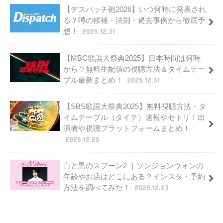
【デスパッチ砲2026】いつ何時に発表され
る？噂の候補・法則・過去事例から徹底予
想！
2025.12.31
【MBC歌謡大祭典2025】日本時間は何時
から？無料生配信の視聴方法＆タイムテー
ブル最新まとめ！
2025.12.31
【SBS歌謡大祭典2025】無料視聴方法・タ
イムテーブル（タイテ）速報やセトリ！出
演者や視聴プラットフォームまとめ！
2025.12.25
白と黒のスプーン2 ｜ソンジョンウォンの
年齢やお店はどこにある？インスタ・予約
方法を調べてみた！
2025.12.23