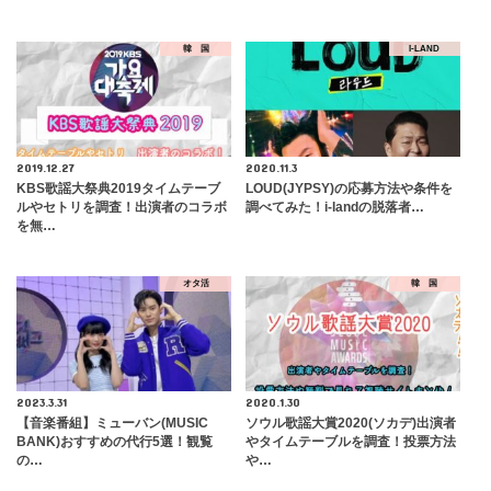
韓 国
I-LAND
2019.12.27
2020.11.3
KBS歌謡大祭典2019タイムテーブ
LOUD(JYPSY)の応募方法や条件を
ルやセトリを調査！出演者のコラボ
調べてみた！i-landの脱落者…
を無…
オタ活
韓 国
2023.3.31
2020.1.30
【音楽番組】ミューバン(MUSIC
ソウル歌謡大賞2020(ソカデ)出演者
BANK)おすすめの代行5選！観覧
やタイムテーブルを調査！投票方法
の…
や…