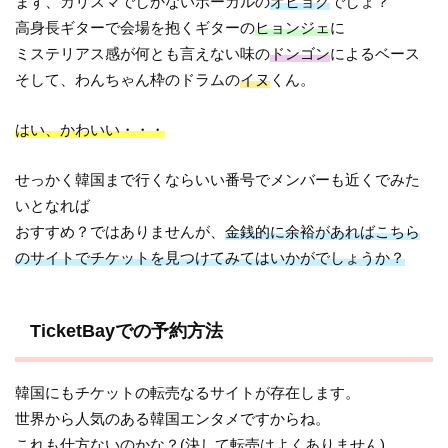
まず、カリスマでしかないボーカルの
オヒョク
でしょ？
高身長ギターで会場を抱くギターの
ヒョンジェ
に
ミステリアス感が何とも言えない味の
ドンゴン
によるベース
そして、わんちゃん枠のドラムの
イヌ
くん。
はい、かわいい・・・
せっかく韓国まで行くならいい番号でメンバーも近くでみた
いとなれば
おすすめ？ではありませんが、
金銭的に余裕があればこちら
のサイトでチケットを見つけてみてはいかがでしょうか？
TicketBayでの予約方法
韓国にもチケットの転売なるサイトが存在します。
世界から人気のある韓国エンタメですからね。
これも仕方ないのかな？(決して転売はよくありません)