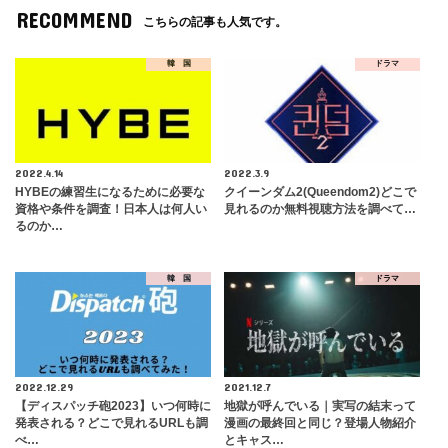
RECOMMEND
こちらの記事も人気です。
韓 国
ドラマ
2022.4.14
2022.3.9
HYBEの練習生になるために必要な
クイーンダム2(Queendom2)どこで
資格や条件を調査！日本人は何人い
見れるのか無料視聴方法を調べて…
るのか…
韓 国
ドラマ
2022.12.29
2021.12.7
【ディスパッチ砲2023】いつ何時に
地獄が呼んでいる｜実写の結末って
発表される？どこで見れるURLも調
漫画の最終回と同じ？登場人物紹介
べ…
とキャス…