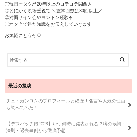
◎韓国オタク歴20年以上のコテコテ関西人
◎とにかく現場重視で ＼渡韓回数は30回以上／
◎対面サイン会やヨントン経験有
◎オタクで得た知識をお伝えしていきます
お気軽にどうぞ♡
最近の投稿
チェ・ガンロクのプロフィールと経歴！名言や人気の理由
も調べてみた！
【デスパッチ砲2026】いつ何時に発表される？噂の候補・
法則・過去事例から徹底予想！