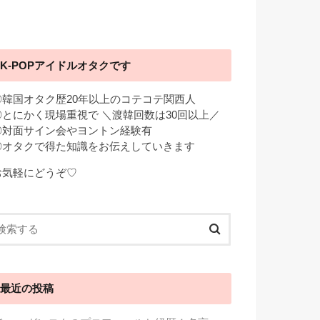
K-POPアイドルオタクです
◎韓国オタク歴20年以上のコテコテ関西人
◎とにかく現場重視で ＼渡韓回数は30回以上／
◎対面サイン会やヨントン経験有
◎オタクで得た知識をお伝えしていきます
お気軽にどうぞ♡
最近の投稿