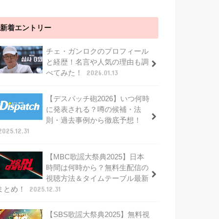
新着エントリー
チェ・ガンロクのプロフィール
と経歴！名言や人気の理由も調
べてみた！
2026.01.13
【デスパッチ砲2026】いつ何時
に発表される？噂の候補・法
則・過去事例から徹底予想！
2025.12.31
【MBC歌謡大祭典2025】日本
時間は何時から？無料生配信の
視聴方法＆タイムテーブル最新
まとめ！
2025.12.31
【SBS歌謡大祭典2025】無料視