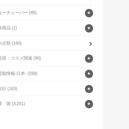
ユーチューバー
(45)
新商品
(1)
未分類
(160)
美容・コスメ関連
(90)
芸能情報-日本-
(598)
銀行
(163)
韓 国
(3,251)