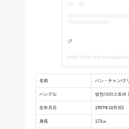
BANG CHAN 방찬 fanpage(@ban
名前
バン・チャン/ク
ハングル
방찬/크리스토퍼 
生年月日
1997年10月3日
身長
173㎝