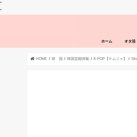
"
"
ホーム
オタ活
HOME
韓 国
韓国芸能情報
K-POP【ナムジャ】
Str