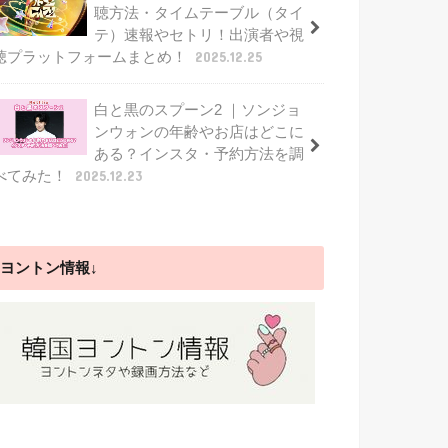
聴方法・タイムテーブル（タイ
テ）速報やセトリ！出演者や視
聴プラットフォームまとめ！
2025.12.25
白と黒のスプーン2 ｜ソンジョ
ンウォンの年齢やお店はどこに
ある？インスタ・予約方法を調
べてみた！
2025.12.23
ヨントン情報↓