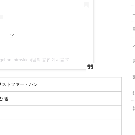
gchan_straykids)님의 공유 게시물
リストファー・バン
찬 방