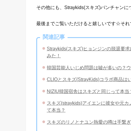
その他にも、Straykids(スキズ)バンチ
最後までご覧いただけると嬉しいです☆それ
関連記事
Straykids(スキズ)ヒョンジンの
みた！
韓国芸能人いじめ問題は嘘が多いの？ウ
CLIOとスキズ(StrayKids)コラボ
NIZIU韓国宿舎はスキズと同じって本当？
スキズ(straykids)アイエンに彼
て本当？
スキズのリノとナユン熱愛の噂は手繋ぎ