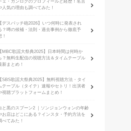
チェ・ガンロクのプロフィールと経歴！名言
や人気の理由も調べてみた！
【デスパッチ砲2026】いつ何時に発表され
る？噂の候補・法則・過去事例から徹底予
想！
【MBC歌謡大祭典2025】日本時間は何時か
ら？無料生配信の視聴方法＆タイムテーブル
最新まとめ！
【SBS歌謡大祭典2025】無料視聴方法・タイ
ムテーブル（タイテ）速報やセトリ！出演者
や視聴プラットフォームまとめ！
白と黒のスプーン2 ｜ソンジョンウォンの年齢
やお店はどこにある？インスタ・予約方法を
調べてみた！