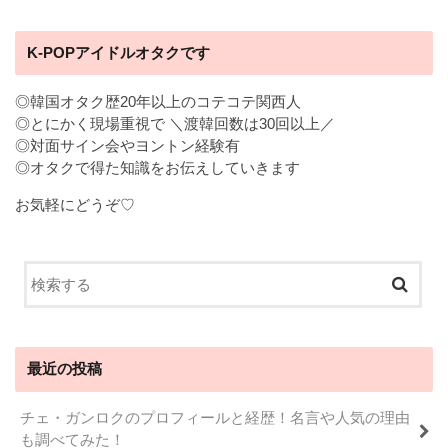
K-POPアイドルオタクです
◎韓国オタク歴20年以上のコテコテ関西人
◎とにかく現場重視で ＼渡韓回数は30回以上／
◎対面サイン会やヨントン経験有
◎オタクで得た知識をお伝えしていきます
お気軽にどうぞ♡
最近の投稿
チェ・ガンロクのプロフィールと経歴！名言や人気の理由
も調べてみた！