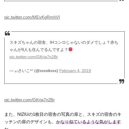
pic.twitter.com/MEvKgRmhVI
スキズちゃんの宿舎、IHコンロじゃないのダメでしょ？赤ち
ゃんが9人も住んでるんですよ？
pic.twitter.com/GKrja7n2Br
— ₉₇さいこ⁹⁷ (@xxxsikxxx)
February 4, 2019
pic.twitter.com/GKrja7n2Br
また、NIZIUの1枚目の宿舎の写真の扉と、スキズの宿舎のキ
ッチンの扉のデザインも、
かなり似ているような気がします