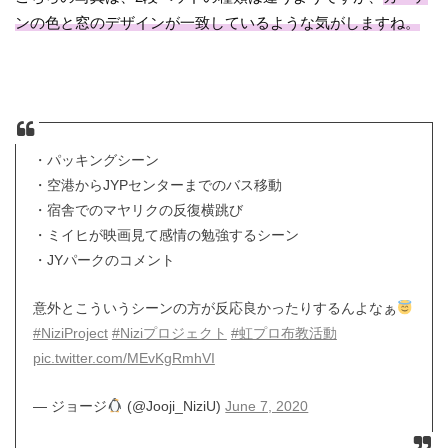
ンの色と窓のデザインが一致しているような気がしますね。
・パッキングシーン
・空港からJYPセンターまでのバス移動
・宿舎でのマヤリクの反復横跳び
・ミイヒが映画見て感情の勉強するシーン
・JYパークのコメント
意外とこういうシーンの方が反応良かったりするんよなぁ
#NiziProject
#Niziプロジェクト
#虹プロ布教活動
pic.twitter.com/MEvKgRmhVI
— ジョージ
(@Jooji_NiziU)
June 7, 2020