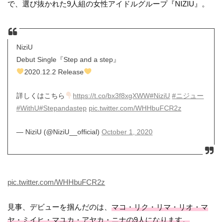
で、選び抜かれた9人組の女性アイドルグループ『NIZIU』。
NiziU
Debut Single『Step and a step』
2020.12.2 Release
詳しくはこちら
https://t.co/bx3f8xgXWW
#NiziU
#ニジュー
#WithU
#Stepandastep
pic.twitter.com/WHHbuFCR2z
— NiziU (@NiziU__official)
October 1, 2020
pic.twitter.com/WHHbuFCR2z
見事、デビューを掴んだのは、
マコ・リク・リマ・リオ・マ
ヤ・ミイヒ・マユカ・アヤカ・ニナの9人になります。