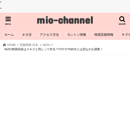
"
"
mio-channel
menu
search
ホーム
オタ活
アクセス方法
ヨントン情報
韓国芸能情報
サイ
HOME
芸能情報-日本-
NIZIU
NIZIU韓国宿舎はスキズと同じって本当？ITZYやTWICEとは別なのか調査！