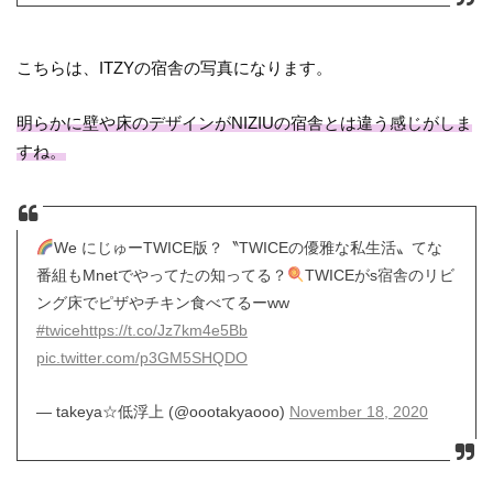
こちらは、ITZYの宿舎の写真になります。
明らかに壁や床のデザインがNIZIUの宿舎とは違う感じがしま
すね。
We にじゅーTWICE版？〝TWICEの優雅な私生活〟てな
番組もMnetでやってたの知ってる？
TWICEがs宿舎のリビ
ング床でピザやチキン食べてるーww
#twice
https://t.co/Jz7km4e5Bb
pic.twitter.com/p3GM5SHQDO
— takeya☆低浮上 (@oootakyaooo)
November 18, 2020