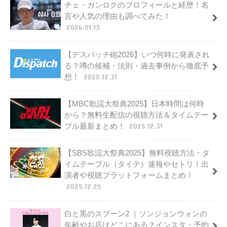
チェ・ガンロクのプロフィールと経歴！名
言や人気の理由も調べてみた！
2026.01.13
【デスパッチ砲2026】いつ何時に発表され
る？噂の候補・法則・過去事例から徹底予
想！
2025.12.31
【MBC歌謡大祭典2025】日本時間は何時
から？無料生配信の視聴方法＆タイムテー
ブル最新まとめ！
2025.12.31
【SBS歌謡大祭典2025】無料視聴方法・タ
イムテーブル（タイテ）速報やセトリ！出
演者や視聴プラットフォームまとめ！
2025.12.25
白と黒のスプーン2 ｜ソンジョンウォンの
年齢やお店はどこにある？インスタ・予約