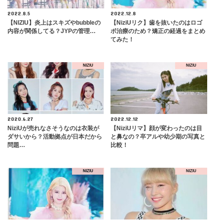
2022.8.5
2022.12.8
【NIZIU】炎上はスキズやbubbleの
【NiziUリク】歯を抜いたのはロゴ
内容が関係してる？JYPの管理…
ボ治療のため？矯正の経過をまとめ
てみた！
NIZIU
NIZIU
2020.6.27
2022.12.12
NiziUが売れなさそうなのは衣装が
【NiziUリマ】顔が変わったのは目
ダサいから？活動拠点が日本だから
と鼻なの？卒アルや幼少期の写真と
問題…
比較！
NIZIU
NIZIU