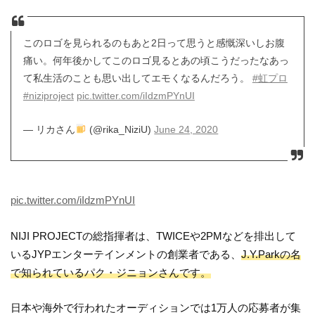
このロゴを見られるのもあと2日って思うと感慨深いしお腹
痛い。何年後かしてこのロゴ見るとあの頃こうだったなあっ
て私生活のことも思い出してエモくなるんだろう。
#虹プロ
#niziproject
pic.twitter.com/iIdzmPYnUI
— リカさん
(@rika_NiziU)
June 24, 2020
pic.twitter.com/iIdzmPYnUI
NIJI PROJECTの総指揮者は、TWICEや2PMなどを排出して
いる
JYPエンターテインメントの創業者である、
J.Y.Parkの名
で知られているパク・ジニョンさんです。
日本や海外で行われたオーディションでは1万人の応募者が集