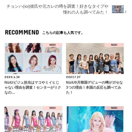
チョンハ(ioi)彼氏や元カレの噂を調査！好きなタイプや
憧れの人も調べてみた！
RECOMMEND
こちらの記事も人気です。
NIZIU
NIZIU
2020.6.30
2023.7.27
NiziUビジュ担当はマコやミイヒじ
NiziU9月韓国デビューの噂がガセな
ゃない理由を調査！センターがリク
3つの理由！本国の反応も調べてみ
なの…
た！
NIZIU
NIZIU