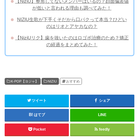
【NiziU】整形してないメンバーはいるの？顔面偏差値
が低いと言われる理由も調べてみた！
NIZIU生歌が下手くそだから口パクって本当？ひどい
のはリオとアヤカなの？
【NiziUリク】歯を抜いたのはロゴボ治療のため？矯正
の経過をまとめてみた！
K-POP【ヨジャ】
NIZIU
おすすめ
ツイート
シェア
はてブ
LINE
Pocket
feedly