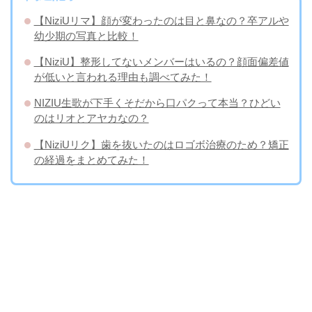
【NiziUリマ】顔が変わったのは目と鼻なの？卒アルや
幼少期の写真と比較！
【NiziU】整形してないメンバーはいるの？顔面偏差値
が低いと言われる理由も調べてみた！
NIZIU生歌が下手くそだから口パクって本当？ひどい
のはリオとアヤカなの？
【NiziUリク】歯を抜いたのはロゴボ治療のため？矯正
の経過をまとめてみた！