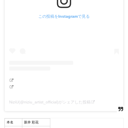
この投稿をInstagramで見る
NiziU(@niziu_artist_official)がシェアした投稿
本名
新井 彩花