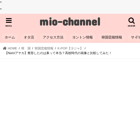
"
"
mio-channel
menu
search
ホーム
オタ活
アクセス方法
ヨントン情報
韓国芸能情報
サイ
HOME
韓 国
韓国芸能情報
K-POP【ヨジャ】
【NiziUアヤカ】整形したのは鼻って本当？高校時代の画像と比較してみた！