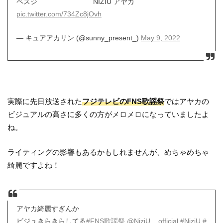
ペスジ NIZIU アヤカ
pic.twitter.com/734Zc8jOvh
— キュアアカリン (@sunny_present_)
May 9, 2022
実際に先日放送された
フジテレビのFNS歌謡祭
ではアヤカの
ビジュアルの高さに多くの方がメロメロになっていましたよ
ね。
ライティングの影響もあるかもしれませんが、めちゃめちゃ
綺麗ですよね！
アヤカ綺麗すぎんか
ビジュきらきらしてる
#FNS歌謡祭
@NiziU__official
#NiziU
#