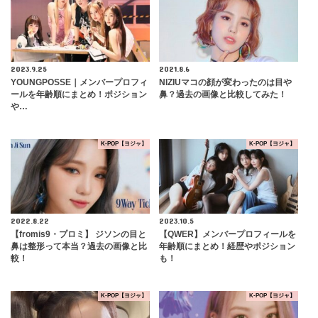
2023.9.25
2021.8.6
YOUNGPOSSE｜メンバープロフィ
NIZIUマコの顔が変わったのは目や
ールを年齢順にまとめ！ポジション
鼻？過去の画像と比較してみた！
や…
K-POP【ヨジャ】
K-POP【ヨジャ】
2022.8.22
2023.10.5
【fromis9・プロミ】 ジソンの目と
【QWER】メンバープロフィールを
鼻は整形って本当？過去の画像と比
年齢順にまとめ！経歴やポジション
較！
も！
K-POP【ヨジャ】
K-POP【ヨジャ】