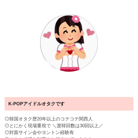
K-POPアイドルオタクです
◎韓国オタク歴20年以上のコテコテ関西人
◎とにかく現場重視で ＼渡韓回数は30回以上／
◎対面サイン会やヨントン経験有