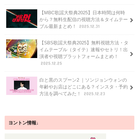
【MBC歌謡大祭典2025】日本時間は何時
から？無料生配信の視聴方法＆タイムテー
ブル最新まとめ！
2025.12.31
【SBS歌謡大祭典2025】無料視聴方法・タ
イムテーブル（タイテ）速報やセトリ！出
演者や視聴プラットフォームまとめ！
2025.12.25
白と黒のスプーン2 ｜ソンジョンウォンの
年齢やお店はどこにある？インスタ・予約
方法を調べてみた！
2025.12.23
ヨントン情報↓