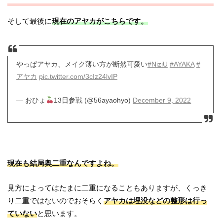
そして最後に
現在のアヤカがこちらです。
やっぱアヤカ、メイク薄い方が断然可愛い
#NiziU
#AYAKA
#
アヤカ
pic.twitter.com/3cIz24lvIP
— おひょ
13日参戦 (@56ayaohyo)
December 9, 2022
現在も結局奥二重なんですよね。
見方によってはたまに二重になることもありますが、くっき
り二重ではないのでおそらく
アヤカは埋没などの整形は行っ
ていない
と思います。