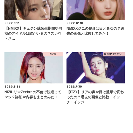
2022.9.17
2022.12.10
【NMIXX】ギュジン練習生期間や同
NMIXXジニの整形は目と鼻なの？過
期のアイドルは誰がいるの？スカウ
去の画像と比較してみた！
トさ…
NIZIU
K-POP【ヨジャ】
2020.8.26
2022.9.30
NIZIUリマZeebraの不倫で脱退って
【ITZY】リアの鼻や目は整形で変わ
マジ？詳細や内容もまとめみた！
ったの？過去の画像と比較！イッ
チ・イッジ