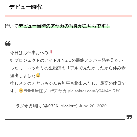
デビュー時代
続いて
デビュー当時のアヤカの写真がこちらです！
今日はお仕事お休み
虹プロジェクトのアイドルNiziUの最終メンバー発表見たか
ったし、スッキリの生出演もリアルで見たかったから休み希
望出しました
推しメンのアヤカちゃんも無事合格出来たし、最高の休日で
す。
#NiziU
#虹プロ
#アヤカ
pic.twitter.com/y04b4YIRfY
— ラグオ@嶋民 (@0326_tricolore)
June 26, 2020