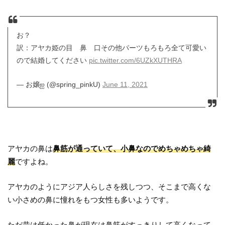
お？
訳：アヤカ姫の目 鼻 口その他パーツもろもろ全て可愛い
ので結婚してください
pic.twitter.com/6UZkXUTHRA
— お嬢ஐ (@spring_pinkU)
June 11, 2021
アヤカの鼻は
鼻筋が通っていて、小鼻なのでめちゃめちゃ綺
麗
ですよね。
アヤカのようにアジア人らしさを残しつつ、そこまで高くな
い小さめの鼻に憧れをもつ女性も多いようです。
ただ昔は低かった鼻が現在は鼻筋がすっきりして高くなって