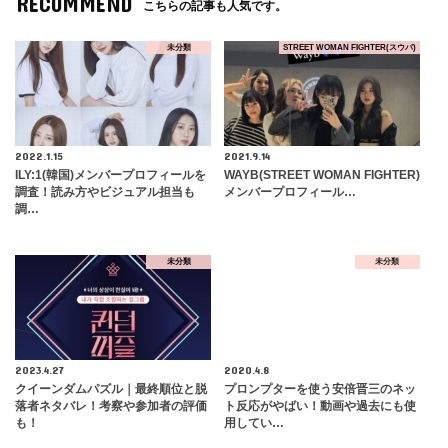
RECOMMEND
こちらの記事も人気です。
未分類
STREET WOMAN FIGHTER(スウパ)
2022.1.15
2021.9.14
ILY:1(韓国)メンバープロフィールを
WAYB(STREET WOMAN FIGHTER)
調査！読み方やビジュアル担当も
メンバープロフィール…
調…
未分類
未分類
2023.4.27
2020.4.8
クイーンダムパズル｜最終順位と脱
プロンプターを使う安倍晋三のネッ
落者ネタバレ！考察や参加者の評価
ト反応がやばい！動画や過去にも使
も！
用してい…