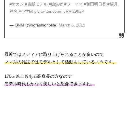
#オカン
#表紙モデル
#編集者
#ワーママ
#和田明日香
#望月
芹名
#小学館
pic.twitter.com/nJRRia98aP
— ONM (@nofashionolife)
March 6, 2019
最近ではメディアに取り上げられることが多いので
ママ系の雑誌ではモデルとして活動もしているようです。
170㎝以上もある高身長の方なので
モデル時代もかなり美しいと想像できますね。