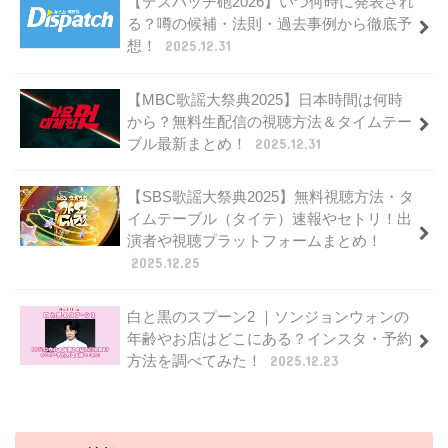
【デスパッチ砲2026】いつ何時に発表され
る？噂の候補・法則・過去事例から徹底予
想！
2025.12.31
【MBC歌謡大祭典2025】日本時間は何時
から？無料生配信の視聴方法＆タイムテー
ブル最新まとめ！
2025.12.31
【SBS歌謡大祭典2025】無料視聴方法・タ
イムテーブル（タイテ）速報やセトリ！出
演者や視聴プラットフォームまとめ！
2025.12.25
白と黒のスプーン2 ｜ソンジョンウォンの
年齢やお店はどこにある？インスタ・予約
方法を調べてみた！
2025.12.23