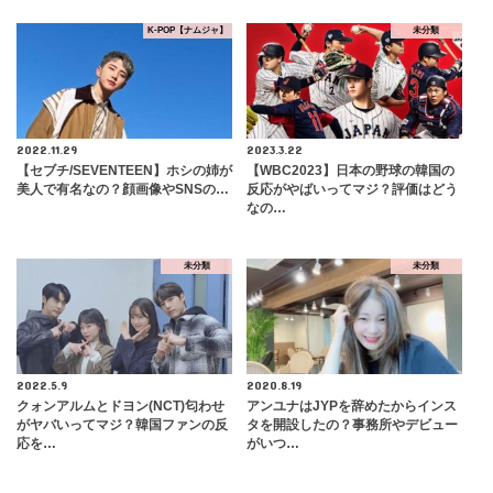
K-POP【ナムジャ】
未分類
2022.11.29
2023.3.22
【セブチ/SEVENTEEN】ホシの姉が
【WBC2023】日本の野球の韓国の
美人で有名なの？顔画像やSNSの…
反応がやばいってマジ？評価はどう
なの…
未分類
未分類
2022.5.9
2020.8.19
クォンアルムとドヨン(NCT)匂わせ
アンユナはJYPを辞めたからインス
がヤバいってマジ？韓国ファンの反
タを開設したの？事務所やデビュー
応を…
がいつ…