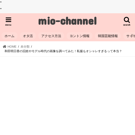
"
"
mio-channel
menu
search
ホーム
オタ活
アクセス方法
ヨントン情報
韓国芸能情報
サイ
HOME
未分類
和田明日香の旧姓やモデル時代の画像を調べてみた！私服もオシャレすぎるって本当？