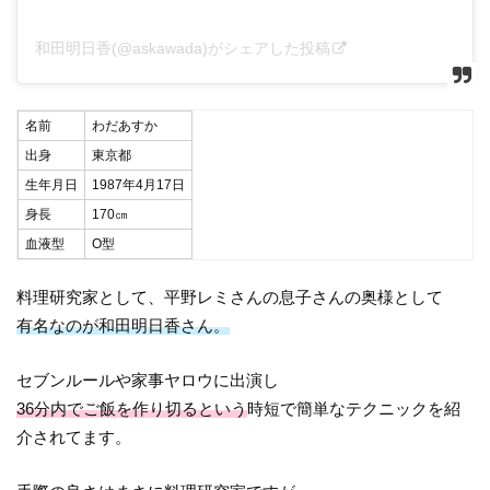
和田明日香(@askawada)がシェアした投稿
名前
わだあすか
出身
東京都
生年月日
1987年4月17日
身長
170㎝
血液型
O型
料理研究家として、平野レミさんの息子さんの奥様として
有名なのが和田明日香さん。
セブンルールや家事ヤロウに出演し
36分内でご飯を作り切るという
時短で簡単なテクニックを紹
介されてます。