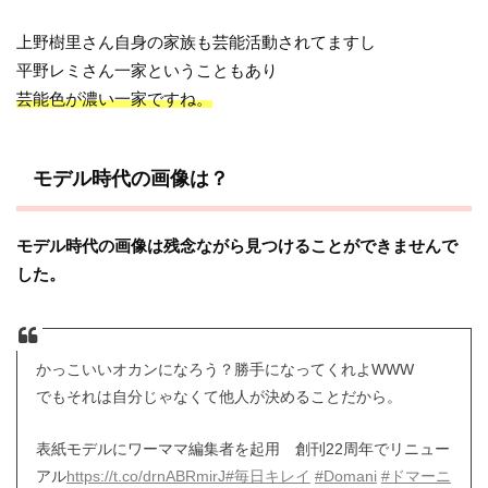
上野樹里さん自身の家族も芸能活動されてますし
平野レミさん一家ということもあり
芸能色が濃い一家ですね。
モデル時代の画像は？
モデル時代の画像は残念ながら見つけることができませんで
した。
かっこいいオカンになろう？勝手になってくれよWWW
でもそれは自分じゃなくて他人が決めることだから。
表紙モデルにワーママ編集者を起用 創刊22周年でリニュー
アル
https://t.co/drnABRmirJ
#毎日キレイ
#Domani
#ドマーニ