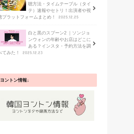
聴方法・タイムテーブル（タイ
テ）速報やセトリ！出演者や視
聴プラットフォームまとめ！
2025.12.25
白と黒のスプーン2 ｜ソンジョ
ンウォンの年齢やお店はどこに
ある？インスタ・予約方法を調
べてみた！
2025.12.23
ヨントン情報↓