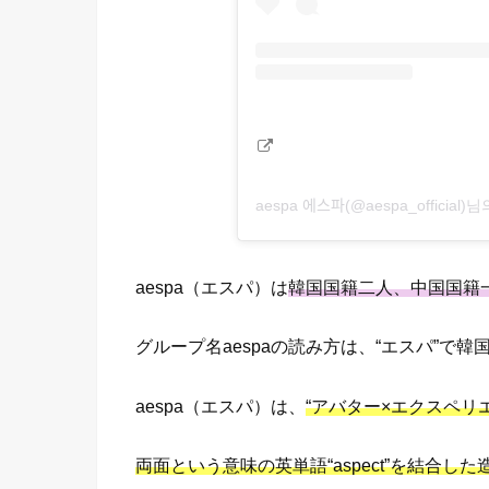
aespa 에스파(@aespa_officia
aespa（エスパ）は
韓国国籍二人、中国国籍
グループ名aespaの読み方は、“エスパ”で韓
aespa（エスパ）は、
“アバター×エクスペリ
両面という意味の英単語“aspect”を結合した