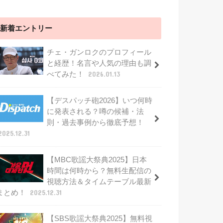
新着エントリー
チェ・ガンロクのプロフィール
と経歴！名言や人気の理由も調
べてみた！
2026.01.13
【デスパッチ砲2026】いつ何時
に発表される？噂の候補・法
則・過去事例から徹底予想！
2025.12.31
【MBC歌謡大祭典2025】日本
時間は何時から？無料生配信の
視聴方法＆タイムテーブル最新
まとめ！
2025.12.31
【SBS歌謡大祭典2025】無料視