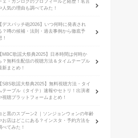
チェ・ガンロクのプロフィールと経歴！名言
や人気の理由も調べてみた！
【デスパッチ砲2026】いつ何時に発表され
る？噂の候補・法則・過去事例から徹底予
想！
【MBC歌謡大祭典2025】日本時間は何時か
ら？無料生配信の視聴方法＆タイムテーブル
最新まとめ！
【SBS歌謡大祭典2025】無料視聴方法・タイ
ムテーブル（タイテ）速報やセトリ！出演者
や視聴プラットフォームまとめ！
白と黒のスプーン2 ｜ソンジョンウォンの年齢
やお店はどこにある？インスタ・予約方法を
調べてみた！