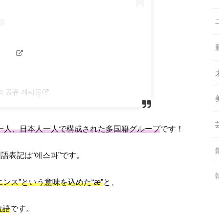
l)님의 공유 게시물
一人、日本人一人で構成された多国籍グループ
です！
国語表記は“에스파”です。
エンス”という意味を込めた“æ”
と、
造語
です。