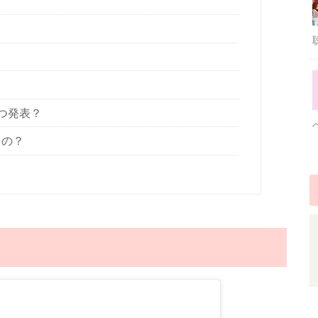
いつ発表？
るの？