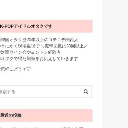
K-POPアイドルオタクです
◎韓国オタク歴20年以上のコテコテ関西人
◎とにかく現場重視で ＼渡韓回数は30回以上／
◎対面サイン会やヨントン経験有
◎オタクで得た知識をお伝えしていきます
お気軽にどうぞ♡
最近の投稿