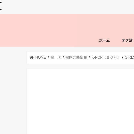
"
"
ホーム
オタ活
HOME
韓 国
韓国芸能情報
K-POP【ヨジャ】
GIR