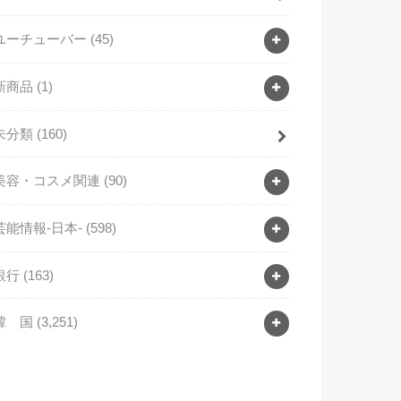
ユーチューバー
(45)
新商品
(1)
未分類
(160)
美容・コスメ関連
(90)
芸能情報-日本-
(598)
銀行
(163)
韓 国
(3,251)