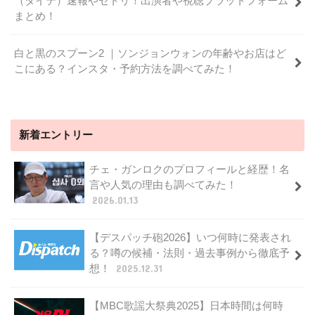
（タイテ）速報やセトリ！出演者や視聴プラットフォーム
まとめ！
白と黒のスプーン2 ｜ソンジョンウォンの年齢やお店はど
こにある？インスタ・予約方法を調べてみた！
新着エントリー
チェ・ガンロクのプロフィールと経歴！名
言や人気の理由も調べてみた！
2026.01.13
【デスパッチ砲2026】いつ何時に発表され
る？噂の候補・法則・過去事例から徹底予
想！
2025.12.31
【MBC歌謡大祭典2025】日本時間は何時