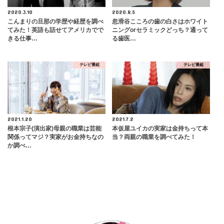
2020.3.10
2020.8.5
こんまりの旦那の学歴や経歴を調べ
忽滑谷こころの歯の白さはホワイト
てみた！英語も話せてアメリカでで
ニングorセラミックどっち？通って
きる仕事…
る歯医…
テレビ番組
テレビ番組
2021.1.20
2021.7.2
根本宗子(演出家)母親の職業は芸能
本仮屋ユイカの実家は金持ちって本
関係ってマジ？実家がお金持ちなの
当？両親の職業を調べてみた！
か調べ…