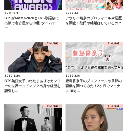
2019.12.4
2020.3.7
BTSがMAMA2020とFNS歌謡祭に
アウリイ晴奈のプロフィールや経歴
出演で名古屋から中継?タイムテ
を調査！彼氏や結婚はしているの？
ー…
テレビ番組
テレビ番組
2020.8.26
2020.3.16
BTS熱狂女子いわたまありはカンフ
豊島香奈子のプロフィールや旦那の
ーの世界一ってマジ？出身や経歴を
職業を調べてみた！2ヶ月でマイナ
調査し…
ス10㎏…
テレビ番組
テレビ番組