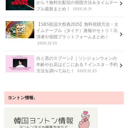
から？無料生配信の視聴方法＆タイムテー
ブル最新まとめ！
2025.12.31
【SBS歌謡大祭典2025】無料視聴方法・タ
イムテーブル（タイテ）速報やセトリ！出
演者や視聴プラットフォームまとめ！
2025.12.25
白と黒のスプーン2 ｜ソンジョンウォンの
年齢やお店はどこにある？インスタ・予約
方法を調べてみた！
2025.12.23
ヨントン情報↓