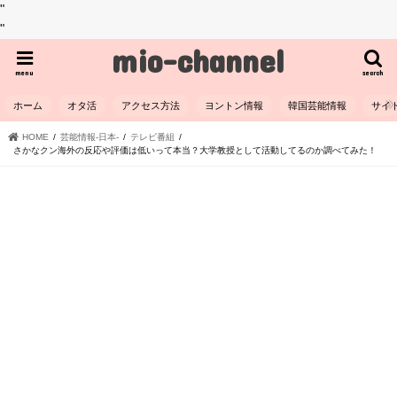
"
"
mio-channel
menu
search
ホーム
オタ活
アクセス方法
ヨントン情報
韓国芸能情報
サイ
HOME
芸能情報-日本-
テレビ番組
さかなクン海外の反応や評価は低いって本当？大学教授として活動してるのか調べてみた！