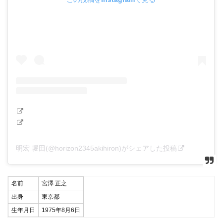
明宏 堀田(@horizon2345akihiron)がシェアした投稿
名前
宮澤 正之
出身
東京都
生年月日
1975年8月6日