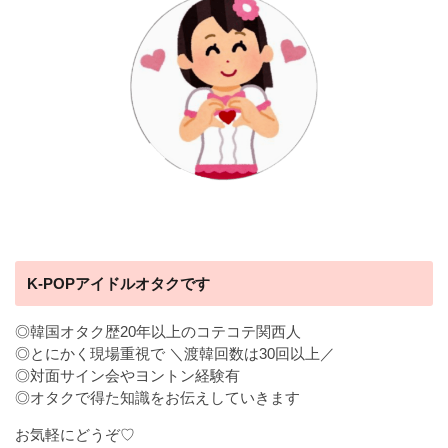
K-POPアイドルオタクです
◎韓国オタク歴20年以上のコテコテ関西人
◎とにかく現場重視で ＼渡韓回数は30回以上／
◎対面サイン会やヨントン経験有
◎オタクで得た知識をお伝えしていきます
お気軽にどうぞ♡