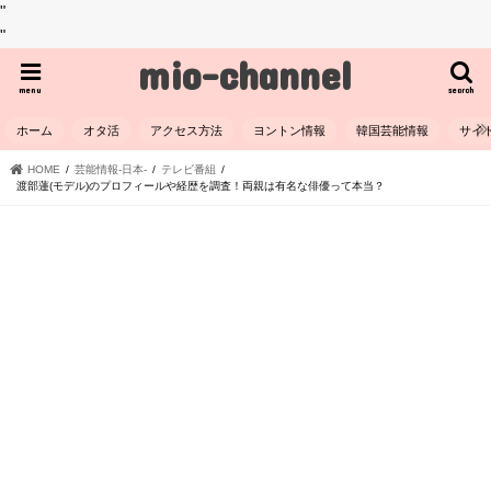
"
"
mio-channel
menu
search
ホーム
オタ活
アクセス方法
ヨントン情報
韓国芸能情報
サイ
HOME
芸能情報-日本-
テレビ番組
渡部蓮(モデル)のプロフィールや経歴を調査！両親は有名な俳優って本当？