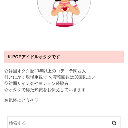
K-POPアイドルオタクです
◎韓国オタク歴20年以上のコテコテ関西人
◎とにかく現場重視で ＼渡韓回数は30回以上／
◎対面サイン会やヨントン経験有
◎オタクで得た知識をお伝えしていきます
お気軽にどうぞ♡