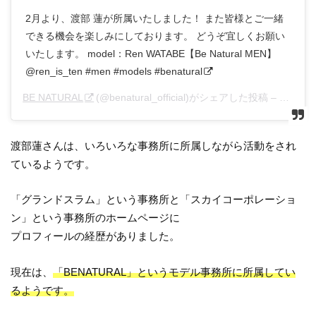
2月より、渡部 蓮が所属いたしました！ また皆様とご一緒
できる機会を楽しみにしております。 どうぞ宜しくお願い
いたします。 model：Ren WATABE【Be Natural MEN】
@ren_is_ten #men #models #benatural
BE NATURAL
(@benatural_official)がシェアした投稿 –
2020年
渡部蓮さんは、いろいろな事務所に所属しながら活動をされ
ているようです。
「グランドスラム」という事務所と「スカイコーポレーショ
ン」という事務所のホームページに
プロフィールの経歴がありました。
現在は、
「BENATURAL」というモデル事務所に所属してい
るようです。