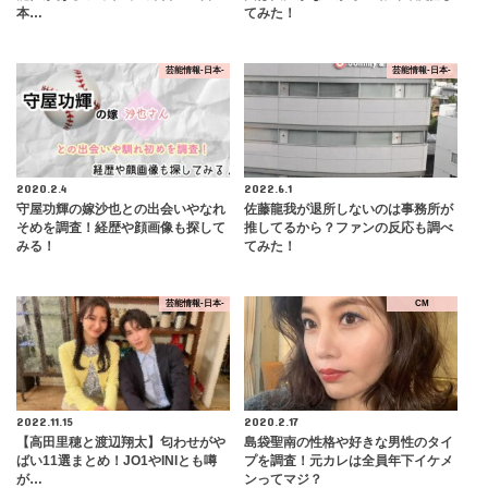
本…
てみた！
芸能情報-日本-
芸能情報-日本-
2020.2.4
2022.6.1
守屋功輝の嫁沙也との出会いやなれ
佐藤龍我が退所しないのは事務所が
そめを調査！経歴や顔画像も探して
推してるから？ファンの反応も調べ
みる！
てみた！
芸能情報-日本-
CM
2022.11.15
2020.2.17
【高田里穂と渡辺翔太】匂わせがや
島袋聖南の性格や好きな男性のタイ
ばい11選まとめ！JO1やINIとも噂
プを調査！元カレは全員年下イケメ
が…
ンってマジ？