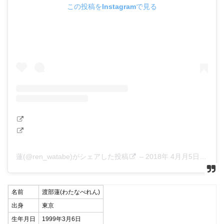
この投稿をInstagramで見る
蓮(@ren_watabe)がシェアした投稿
–
2018年 4月月5日午後11時48分PDT
名前
渡部蓮(わたなべれん)
出身
東京
生年月日
1999年3月6日