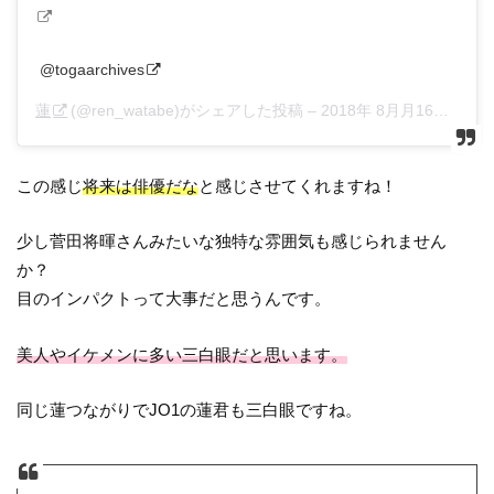
@togaarchives
蓮
(@ren_watabe)がシェアした投稿 –
2018年 8月月16日午前3時16分PDT
この感じ
将来は俳優だな
と感じさせてくれますね！
少し菅田将暉さんみたいな独特な雰囲気も感じられません
か？
目のインパクトって大事だと思うんです。
美人やイケメンに多い三白眼だと思います。
同じ蓮つながりでJO1の蓮君も三白眼ですね。