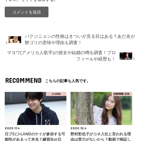
パクジニョンの性格はきついが見る目はある？あだ名が
餅ゴリの意味や理由も調査！
マヨワ(アメリカ人歌手)の彼女や結婚の噂を調査！プロ
フィールや経歴も！
RECOMMEND
こちらの記事も人気です。
I-LAND
芸能情報-日本-
2020.11.4
2020.10.4
日プ2にI-LANDのケイが参加する可
野村彩也子がコネ入社と言われる理
能性があるって本当？練習生or日
由は実力がないから？動画で検証し