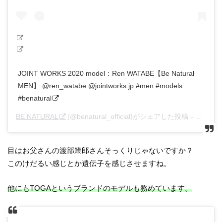
JOINT WORKS 2020 model：Ren WATABE【Be Natural
MEN】 @ren_watabe @jointworks.jp #men #models
#benatural
BE NATURAL
(@benatural_official)がシェアした投稿 –
2020年
目はお父さんの渡部篤郎さんそっくりじゃないですか？
このけだるい感じとか遺伝子を感じさせますね。
他にもTOGAというブランドのモデルも務めています。