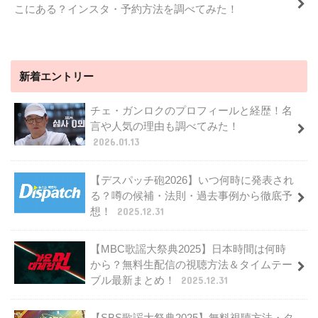
こにある？インスタ・予約方法を調べてみた！
新着エントリー
チェ・ガンロクのプロフィールと経歴！名
言や人気の理由も調べてみた！
2026.01.13
【デスパッチ砲2026】いつ何時に発表され
る？噂の候補・法則・過去事例から徹底予
想！
2025.12.31
【MBC歌謡大祭典2025】日本時間は何時
から？無料生配信の視聴方法＆タイムテー
ブル最新まとめ！
2025.12.31
【SBS歌謡大祭典2025】無料視聴方法・タ