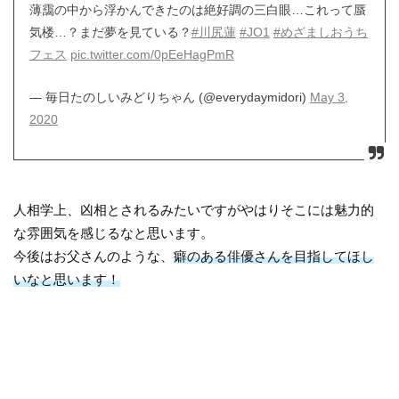
薄靄の中から浮かんできたのは絶好調の三白眼…これって蜃
気楼…？まだ夢を見ている？
#川尻蓮
#JO1
#めざましおうち
フェス
pic.twitter.com/0pEeHagPmR
— 毎日たのしいみどりちゃん (@everydaymidori)
May 3,
2020
人相学上、凶相とされるみたいですがやはりそこには魅力的
な雰囲気を感じるなと思います。
今後はお父さんのような、
癖のある俳優さんを目指してほし
いなと思います！