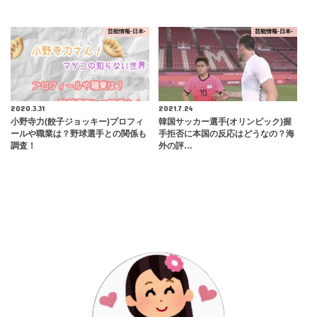
芸能情報-日本-
芸能情報-日本-
2020.3.31
2021.7.24
小野寺力(餃子ジョッキー)プロフィ
韓国サッカー選手(オリンピック)握
ールや職業は？野球選手との関係も
手拒否に本国の反応はどうなの？海
調査！
外の評…