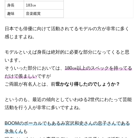
身長
183㎝
趣味
音楽鑑賞
日本でも俳優に向けて活動されてるモデルの方が非常に多く
感じますよね。
モデルといえば身長は絶対的に必要な部分になってくると思
います。
そういった部分においては、
180㎝以上のスペックを持ってる
だけで羨ましい
ですが
ご両親が有名人とは、前
世かなり得したのでしょうか？
というのも、最近の傾向としていわゆる2世代にわたって芸能
活動を行う人が非常に多いですよね。
BOOMのボーカルでもあるみ宮沢和史さんの息子さんである
氷魚くん
も