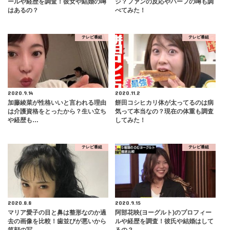
ールや経歴を調査！彼女や結婚の噂
ジ？ファンの反応やハーフの噂も調
はあるの？
べてみた！
テレビ番組
テレビ番組
2020.9.14
2020.11.2
加藤綾菜が性格いいと言われる理由
餅田コシヒカリ体が太ってるのは病
は介護資格をとったから？生い立ち
気って本当なの？現在の体重も調査
や経歴も…
してみた！
テレビ番組
テレビ番組
2020.8.8
2020.9.15
マリア愛子の目と鼻は整形なのか過
阿部花映(ヨーグルト)のプロフィー
去の画像を比較！歯並びが悪いから
ルや経歴を調査！彼氏や結婚はして
笑顔の写…
るの？