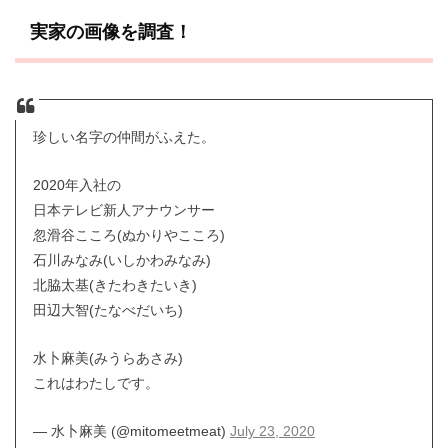
実家の画像を調査！
珍しい名字の仲間がふえた。
2020年入社の
日本テレビ新人アナウンサー
忽滑谷こころ(ぬかりやこころ)
石川みなみ(いしかわみなみ)
北脇太基(きたわきたいき)
田辺大智(たなべだいち)
水卜麻美(みうらあさみ)
これはわたしです。
— 水卜麻美 (@mitomeetmeat)
July 23, 2020