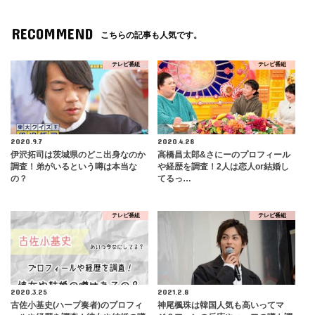
RECOMMEND
こちらの記事も人気です。
テレビ番組
テレビ番組
2020.9.7
2020.4.28
伊沢拓司は茨城県のどこ出身なのか
高橋昌太郎&さにーのプロフィール
調査！弟がいるという噂は本当な
や経歴を調査！2人は恋人or結婚し
の？
てるっ…
テレビ番組
テレビ番組
2020.3.25
2021.2.8
古佐小基史(ハープ奏者)のプロフィ
神尾楓珠は韓国人気も高いってマ