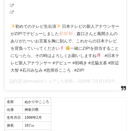
初めてのテレビ生出演
日本テレビの新人アナウンサー
がZIP!でデビューしました
. 森口さんと風間さんの
ありがたーいお言葉を胸に刻んで、これからの日本テレビ
を背負っていってください
一緒にZIP!を担当すること
になったら、その時はよろしくお願いしますね
. #日本テ
レビ新人アナウンサー #デビュー #初鳴き #北脇太基 #田辺
大智 #石川みなみ #忽滑谷こころ . #ZIP!
ZIP!
(@ntvzip)がシェアした投稿 –
2020年 7月月19日午後9時34分PDT
名前
ぬかりやこころ
出身
神奈川県
生年月日
1998年2月
身長
167㎝