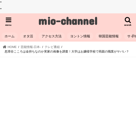
"
"
mio-channel
menu
search
ホーム
オタ活
アクセス方法
ヨントン情報
韓国芸能情報
サイ
HOME
芸能情報-日本-
テレビ番組
忽滑谷こころは金持ちなのか実家の画像を調査！大学はお嬢様学校で両親の職業がヤバい？