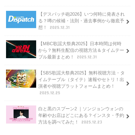
【デスパッチ砲2026】いつ何時に発表され
る？噂の候補・法則・過去事例から徹底予
想！
2025.12.31
【MBC歌謡大祭典2025】日本時間は何時
から？無料生配信の視聴方法＆タイムテー
ブル最新まとめ！
2025.12.31
【SBS歌謡大祭典2025】無料視聴方法・タ
イムテーブル（タイテ）速報やセトリ！出
演者や視聴プラットフォームまとめ！
2025.12.25
白と黒のスプーン2 ｜ソンジョンウォンの
年齢やお店はどこにある？インスタ・予約
方法を調べてみた！
2025.12.23