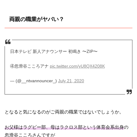
両親の職業がヤバい？
日本テレビ 新人アナウンサー 初鳴き 〜ZIP〜
④忽滑谷こころアナ
pic.twitter.com/yU8QX4208K
— (@__ntvannouncer_)
July 21, 2020
となると気になるのがご両親の職業ではないでしょうか。
お父様はラグビー部、母はラクロス部という体育会系出身
の
忽滑谷こころさんですが